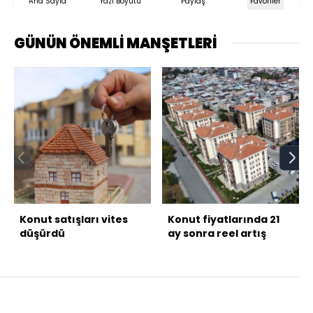
Ana Sayfa
Yazı Boyutu
Paylaş
Favoriler
GÜNÜN ÖNEMLİ MANŞETLERİ
Konut satışları vites
Konut fiyatlarında 21
düşürdü
ay sonra reel artış