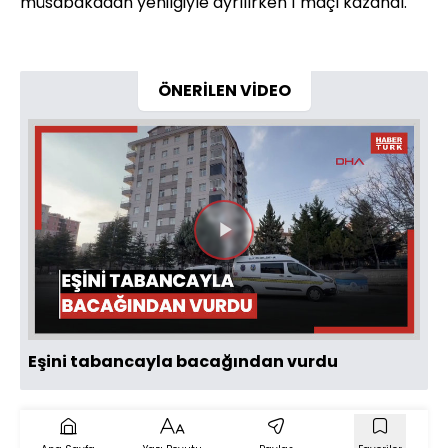
müsabakadan yenilgiyle ayrılırken 1 maçı kazandı.
ÖNERİLEN VİDEO
Videoyu
Oynat
Eşini tabancayla bacağından vurdu