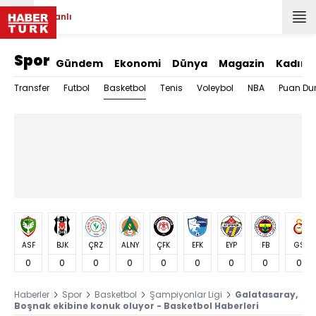
Canlı
Spor
Gündem
Ekonomi
Dünya
Magazin
Kadın
Basketbol
Transfer
Futbol
Tenis
Voleybol
NBA
Puan Du
ASF
BJK
ÇRZ
ALNY
ÇFK
EFK
EYP
FB
GS
0
0
0
0
0
0
0
0
0
Haberler
Spor
Basketbol
Şampiyonlar Ligi
Galatasaray,
Boşnak ekibine konuk oluyor - Basketbol Haberleri