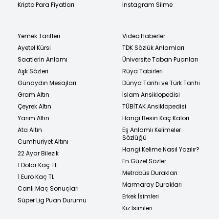
Kripto Para Fiyatları
Instagram Silme
Yemek Tarifleri
Video Haberler
Ayetel Kürsi
TDK Sözlük Anlamları
Saatlerin Anlamı
Üniversite Taban Puanları
Aşk Sözleri
Rüya Tabirleri
Günaydın Mesajları
Dünya Tarihi ve Türk Tarihi
Gram Altın
İslam Ansiklopedisi
Çeyrek Altın
TÜBİTAK Ansiklopedisi
Yarım Altın
Hangi Besin Kaç Kalori
Ata Altın
Eş Anlamlı Kelimeler
Sözlüğü
Cumhuriyet Altını
Hangi Kelime Nasıl Yazılır?
22 Ayar Bilezik
En Güzel Sözler
1 Dolar Kaç TL
Metrobüs Durakları
1 Euro Kaç TL
Marmaray Durakları
Canlı Maç Sonuçları
Erkek İsimleri
Süper Lig Puan Durumu
Kız İsimleri