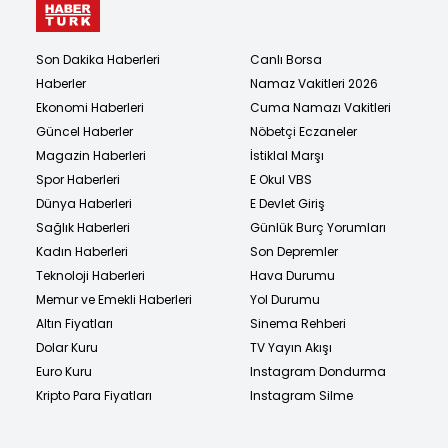
Son Dakika Haberleri
Canlı Borsa
Haberler
Namaz Vakitleri 2026
Ekonomi Haberleri
Cuma Namazı Vakitleri
Güncel Haberler
Nöbetçi Eczaneler
Magazin Haberleri
İstiklal Marşı
Spor Haberleri
E Okul VBS
Dünya Haberleri
E Devlet Giriş
Sağlık Haberleri
Günlük Burç Yorumları
Kadın Haberleri
Son Depremler
Teknoloji Haberleri
Hava Durumu
Memur ve Emekli Haberleri
Yol Durumu
Altın Fiyatları
Sinema Rehberi
Dolar Kuru
TV Yayın Akışı
Euro Kuru
Instagram Dondurma
Kripto Para Fiyatları
Instagram Silme