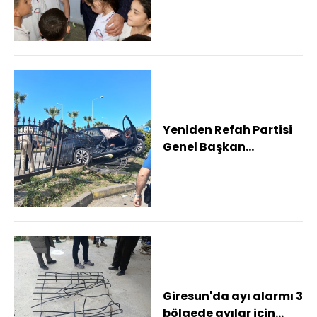
Yeniden Refah Partisi
Genel Başkan
Yardımcısı Gezgin'in
içinde bulunduğu ma...
Giresun'da ayı alarmı 3
bölgede ayılar için