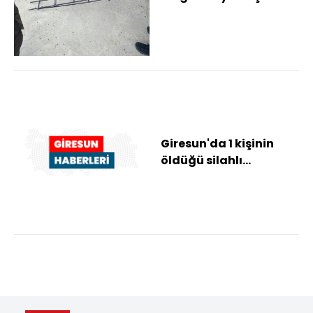
görüldüğü yerde
vurulması izni...
Giresun'da 1 kişinin
öldüğü silahlı
kavgayla ilgili 2
sanığın
yargılanmasın...