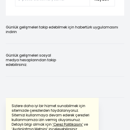
Günlük gelişmeleri takip edebilmek için habertürk uygulamasını
indirin
Günlük gelişmeleri sosyal
medya hesaplarından takip
edebilirsiniz.
Sizlere daha iyi bir hizmet sunabilmek için
sitemizde çerezlerden faydalanıyoruz.
Sitemizi kullanmaya devam ederek çerezleri
Powered by
Translate
kullanmamıza izin vermiş oluyorsunuz.
Detaylı bilgi almak için
‘Çerez Politikasını’
ve
‘Aydınlatma Metnini’
inceleyebilirsiniz.