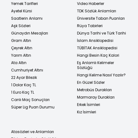
Yemek Tarifleri
Video Haberler
Ayetel Kürsi
TDK Sözlük Anlamları
Saatlerin Anlamı
Üniversite Taban Puanları
Aşk Sözleri
Rüya Tabirleri
Günaydın Mesajları
Dünya Tarihi ve Türk Tarihi
Gram Altın
İslam Ansiklopedisi
Çeyrek Altın
TÜBİTAK Ansiklopedisi
Yarım Altın
Hangi Besin Kaç Kalori
Ata Altın
Eş Anlamlı Kelimeler
Sözlüğü
Cumhuriyet Altını
Hangi Kelime Nasıl Yazılır?
22 Ayar Bilezik
En Güzel Sözler
1 Dolar Kaç TL
Metrobüs Durakları
1 Euro Kaç TL
Marmaray Durakları
Canlı Maç Sonuçları
Erkek İsimleri
Süper Lig Puan Durumu
Kız İsimleri
Atasözleri ve Anlamları