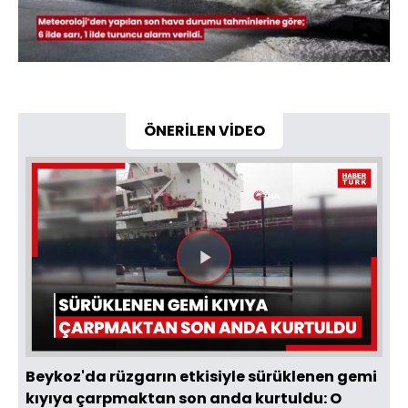
Yüklendi
:
49.94%
Sesi
Oynatma
Aç
Hızı
ÖNERİLEN VİDEO
Videoyu
Oynat
Beykoz'da rüzgarın etkisiyle sürüklenen gemi
kıyıya çarpmaktan son anda kurtuldu: O