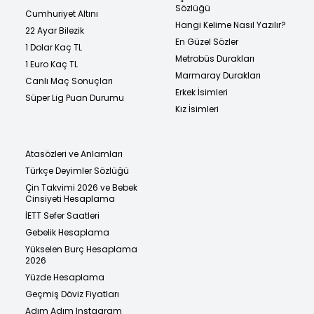
Sözlüğü
Cumhuriyet Altını
Hangi Kelime Nasıl Yazılır?
22 Ayar Bilezik
En Güzel Sözler
1 Dolar Kaç TL
Metrobüs Durakları
1 Euro Kaç TL
Marmaray Durakları
Canlı Maç Sonuçları
Erkek İsimleri
Süper Lig Puan Durumu
Kız İsimleri
Atasözleri ve Anlamları
Türkçe Deyimler Sözlüğü
Çin Takvimi 2026 ve Bebek
Cinsiyeti Hesaplama
İETT Sefer Saatleri
Gebelik Hesaplama
Yükselen Burç Hesaplama
2026
Yüzde Hesaplama
Geçmiş Döviz Fiyatları
Adım Adım Instagram