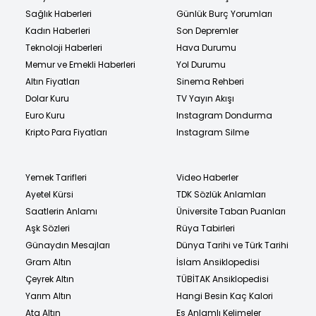
Sağlık Haberleri
Günlük Burç Yorumları
Kadın Haberleri
Son Depremler
Teknoloji Haberleri
Hava Durumu
Memur ve Emekli Haberleri
Yol Durumu
Altın Fiyatları
Sinema Rehberi
Dolar Kuru
TV Yayın Akışı
Euro Kuru
Instagram Dondurma
Kripto Para Fiyatları
Instagram Silme
Yemek Tarifleri
Video Haberler
Ayetel Kürsi
TDK Sözlük Anlamları
Saatlerin Anlamı
Üniversite Taban Puanları
Aşk Sözleri
Rüya Tabirleri
Günaydın Mesajları
Dünya Tarihi ve Türk Tarihi
Gram Altın
İslam Ansiklopedisi
Çeyrek Altın
TÜBİTAK Ansiklopedisi
Yarım Altın
Hangi Besin Kaç Kalori
Ata Altın
Eş Anlamlı Kelimeler