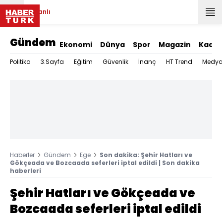
Canlı
Gündem
Ekonomi
Dünya
Spor
Magazin
Kadın
Politika
3.Sayfa
Eğitim
Güvenlik
İnanç
HT Trend
Medy
Haberler
Gündem
Ege
Son dakika: Şehir Hatları ve
Gökçeada ve Bozcaada seferleri iptal edildi | Son dakika
haberleri
Şehir Hatları ve Gökçeada ve
Bozcaada seferleri iptal edildi