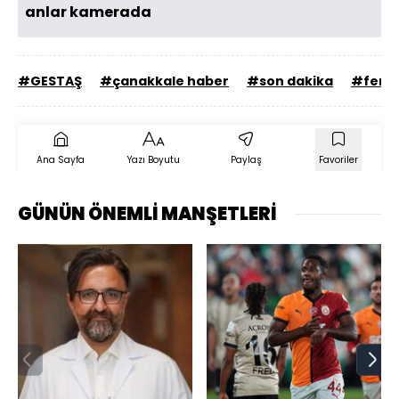
anlar kamerada
#GESTAŞ
#çanakkale haber
#son dakika
#ferib
Ana Sayfa
Yazı Boyutu
Paylaş
Favoriler
GÜNÜN ÖNEMLİ MANŞETLERİ