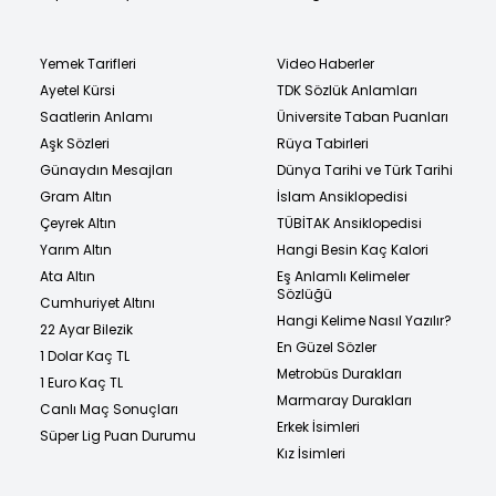
Yemek Tarifleri
Video Haberler
Ayetel Kürsi
TDK Sözlük Anlamları
Saatlerin Anlamı
Üniversite Taban Puanları
Aşk Sözleri
Rüya Tabirleri
Günaydın Mesajları
Dünya Tarihi ve Türk Tarihi
Gram Altın
İslam Ansiklopedisi
Çeyrek Altın
TÜBİTAK Ansiklopedisi
Yarım Altın
Hangi Besin Kaç Kalori
Ata Altın
Eş Anlamlı Kelimeler
Sözlüğü
Cumhuriyet Altını
Hangi Kelime Nasıl Yazılır?
22 Ayar Bilezik
En Güzel Sözler
1 Dolar Kaç TL
Metrobüs Durakları
1 Euro Kaç TL
Marmaray Durakları
Canlı Maç Sonuçları
Erkek İsimleri
Süper Lig Puan Durumu
Kız İsimleri