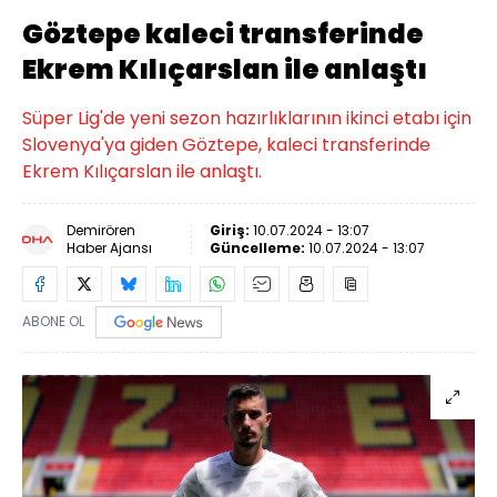
Göztepe kaleci transferinde
Ekrem Kılıçarslan ile anlaştı
Süper Lig'de yeni sezon hazırlıklarının ikinci etabı için
Slovenya'ya giden Göztepe, kaleci transferinde
Ekrem Kılıçarslan ile anlaştı.
Demirören
Giriş:
10.07.2024 - 13:07
Haber Ajansı
Güncelleme:
10.07.2024 - 13:07
ABONE OL