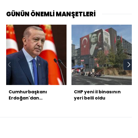
GÜNÜN ÖNEMLİ MANŞETLERİ
Cumhurbaşkanı
CHP yeni il binasının
Erdoğan'dan
yeri belli oldu
açıklamalar