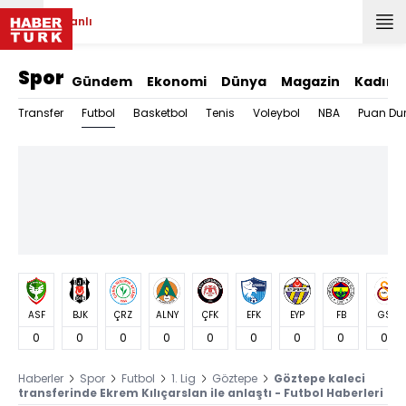
Canlı
Spor
Gündem
Ekonomi
Dünya
Magazin
Kadın
Futbol
Transfer
Basketbol
Tenis
Voleybol
NBA
Puan Du
ASF
BJK
ÇRZ
ALNY
ÇFK
EFK
EYP
FB
GS
0
0
0
0
0
0
0
0
0
Haberler
Spor
Futbol
1. Lig
Göztepe
Göztepe kaleci
transferinde Ekrem Kılıçarslan ile anlaştı - Futbol Haberleri