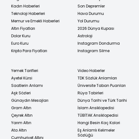
Kadın Haberleri
Son Depremler
Teknoloji Haberleri
Hava Durumu
Memur ve Emekli Haberleri
Yol Durumu
Altın Fiyatları
2026 Dünya Kupası
Dolar Kuru
Astroloji
Euro Kuru
Instagram Dondurma
Kripto Para Fiyatları
Instagram Silme
Yemek Tarifleri
Video Haberler
Ayetel Kürsi
TDK Sözlük Anlamları
Saatlerin Anlamı
Üniversite Taban Puanları
Aşk Sözleri
Rüya Tabirleri
Günaydın Mesajları
Dünya Tarihi ve Türk Tarihi
Gram Altın
İslam Ansiklopedisi
Çeyrek Altın
TÜBİTAK Ansiklopedisi
Yarım Altın
Hangi Besin Kaç Kalori
Ata Altın
Eş Anlamlı Kelimeler
Sözlüğü
Cumhuriyet Altını