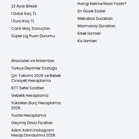
Hangi Kelime Nasıl Yazılır?
22 Ayar Bilezik
En Güzel Sözler
1 Dolar Kaç TL
Metrobüs Durakları
1 Euro Kaç TL
Marmaray Durakları
Canlı Maç Sonuçları
Erkek İsimleri
Süper Lig Puan Durumu
Kız İsimleri
Atasözleri ve Anlamları
Türkçe Deyimler Sözlüğü
Çin Takvimi 2026 ve Bebek
Cinsiyeti Hesaplama
İETT Sefer Saatleri
Gebelik Hesaplama
Yükselen Burç Hesaplama
2026
Yüzde Hesaplama
Geçmiş Döviz Fiyatları
Adım Adım Instagram
Hesap Dondurma 2026