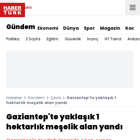
Canlı
Gündem
Ekonomi
Dünya
Spor
Magazin
Kadın
Politika
3.Sayfa
Eğitim
Güvenlik
İnanç
HT Trend
Ankar
Haberler
Gündem
Çevre
Gaziantep'te yaklaşık 1
hektarlık meşelik alan yandı
Gaziantep'te yaklaşık 1
hektarlık meşelik alan yandı