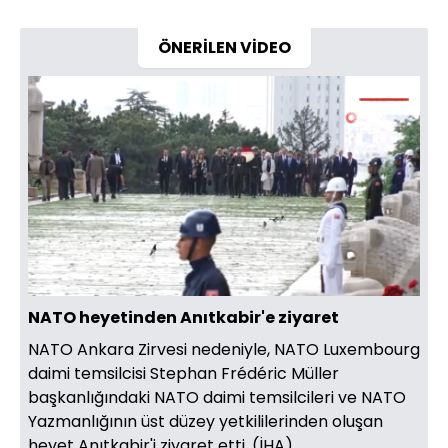
ÖNERİLEN VİDEO
Yüklendi
:
22.77%
Sesi
Oynatma
Aç
Hızı
NATO heyetinden Anıtkabir'e ziyaret
NATO Ankara Zirvesi nedeniyle, NATO Luxembourg
daimi temsilcisi Stephan Frédéric Müller
başkanlığındaki NATO daimi temsilcileri ve NATO
Yazmanlığının üst düzey yetkililerinden oluşan
heyet Anıtkabir'i ziyaret etti. (İHA)