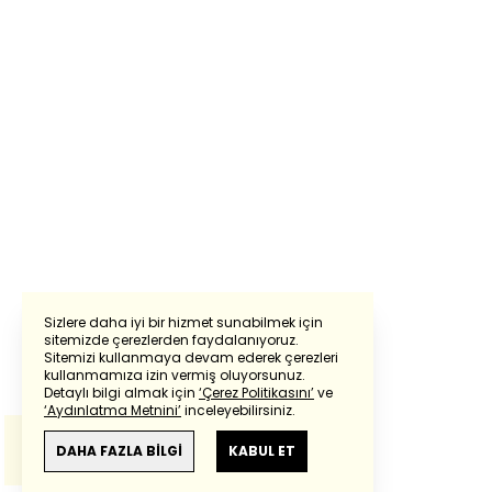
Sizlere daha iyi bir hizmet sunabilmek için
sitemizde çerezlerden faydalanıyoruz.
Sitemizi kullanmaya devam ederek çerezleri
Powered by
Translate
kullanmamıza izin vermiş oluyorsunuz.
Detaylı bilgi almak için
‘Çerez Politikasını’
ve
‘Aydınlatma Metnini’
inceleyebilirsiniz.
Bu çeviride
Google Translete
kullanılmıştır.
Anlam ve çeviri hatalarından
haberturk.com
DAHA FAZLA BİLGİ
KABUL ET
sorumlu değildir.