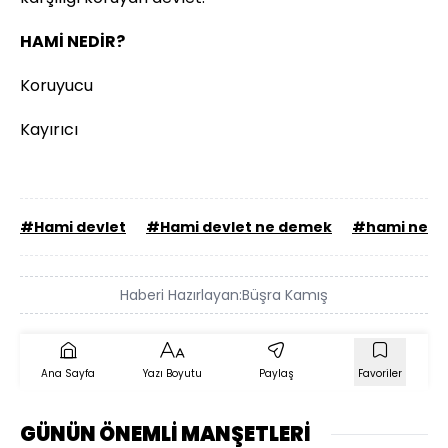
HAMİ NEDİR?
Koruyucu
Kayırıcı
#Hami devlet
#Hami devlet ne demek
#hami nedi
Haberi Hazırlayan:
Büşra Kamış
Ana Sayfa
Yazı Boyutu
Paylaş
Favoriler
GÜNÜN ÖNEMLİ MANŞETLERİ