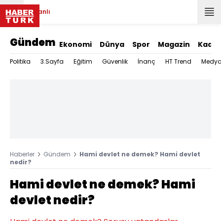
Canlı
Gündem
Ekonomi
Dünya
Spor
Magazin
Kadın
Politika
3.Sayfa
Eğitim
Güvenlik
İnanç
HT Trend
Medy
Haberler
Gündem
Hami devlet ne demek? Hami devlet
nedir?
Hami devlet ne demek? Hami
devlet nedir?