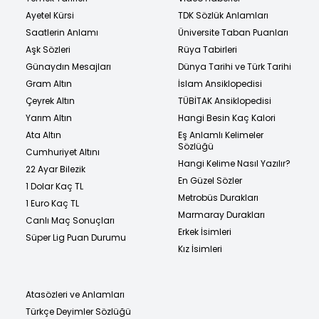
Ayetel Kürsi
TDK Sözlük Anlamları
Saatlerin Anlamı
Üniversite Taban Puanları
Aşk Sözleri
Rüya Tabirleri
Günaydın Mesajları
Dünya Tarihi ve Türk Tarihi
Gram Altın
İslam Ansiklopedisi
Çeyrek Altın
TÜBİTAK Ansiklopedisi
Yarım Altın
Hangi Besin Kaç Kalori
Ata Altın
Eş Anlamlı Kelimeler
Sözlüğü
Cumhuriyet Altını
Hangi Kelime Nasıl Yazılır?
22 Ayar Bilezik
En Güzel Sözler
1 Dolar Kaç TL
Metrobüs Durakları
1 Euro Kaç TL
Marmaray Durakları
Canlı Maç Sonuçları
Erkek İsimleri
Süper Lig Puan Durumu
Kız İsimleri
Atasözleri ve Anlamları
Türkçe Deyimler Sözlüğü