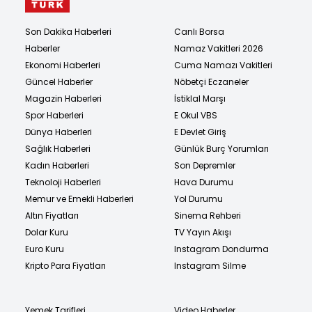
Son Dakika Haberleri
Canlı Borsa
Haberler
Namaz Vakitleri 2026
Ekonomi Haberleri
Cuma Namazı Vakitleri
Güncel Haberler
Nöbetçi Eczaneler
Magazin Haberleri
İstiklal Marşı
Spor Haberleri
E Okul VBS
Dünya Haberleri
E Devlet Giriş
Sağlık Haberleri
Günlük Burç Yorumları
Kadın Haberleri
Son Depremler
Teknoloji Haberleri
Hava Durumu
Memur ve Emekli Haberleri
Yol Durumu
Altın Fiyatları
Sinema Rehberi
Dolar Kuru
TV Yayın Akışı
Euro Kuru
Instagram Dondurma
Kripto Para Fiyatları
Instagram Silme
Yemek Tarifleri
Video Haberler