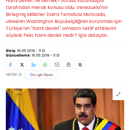
Hami devlet ne demek? Sorusu vatandaşlar
tarafından merak konusu oldu. Venezuela'nın
Birleşmiş Milletler Daimi Temsilcisi Moncada,
ülkesinin Washington Büyükelçiliğinin korunması için
Türkiye'nin "hami devlet" olmasını teklif ettiklerini
söyledi. Peki, hami devlet nedir? İşte detaylar...
Giriş:
16.05.2019 - 11:13
Güncelleme:
16.05.2019 - 11:13
ABONE OL