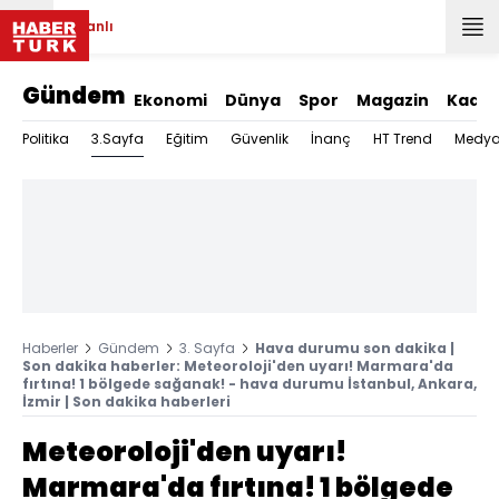
Canlı
Gündem
Ekonomi
Dünya
Spor
Magazin
Kadın
3.Sayfa
Politika
Eğitim
Güvenlik
İnanç
HT Trend
Medy
Haberler
Gündem
3. Sayfa
Hava durumu son dakika |
Son dakika haberler: Meteoroloji'den uyarı! Marmara'da
fırtına! 1 bölgede sağanak! - hava durumu İstanbul, Ankara,
İzmir | Son dakika haberleri
Meteoroloji'den uyarı!
Marmara'da fırtına! 1 bölgede