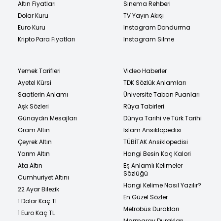
Altın Fiyatları
Sinema Rehberi
Dolar Kuru
TV Yayın Akışı
Euro Kuru
Instagram Dondurma
Kripto Para Fiyatları
Instagram Silme
Yemek Tarifleri
Video Haberler
Ayetel Kürsi
TDK Sözlük Anlamları
Saatlerin Anlamı
Üniversite Taban Puanları
Aşk Sözleri
Rüya Tabirleri
Günaydın Mesajları
Dünya Tarihi ve Türk Tarihi
Gram Altın
İslam Ansiklopedisi
Çeyrek Altın
TÜBİTAK Ansiklopedisi
Yarım Altın
Hangi Besin Kaç Kalori
Ata Altın
Eş Anlamlı Kelimeler
Sözlüğü
Cumhuriyet Altını
Hangi Kelime Nasıl Yazılır?
22 Ayar Bilezik
En Güzel Sözler
1 Dolar Kaç TL
Metrobüs Durakları
1 Euro Kaç TL
Marmaray Durakları