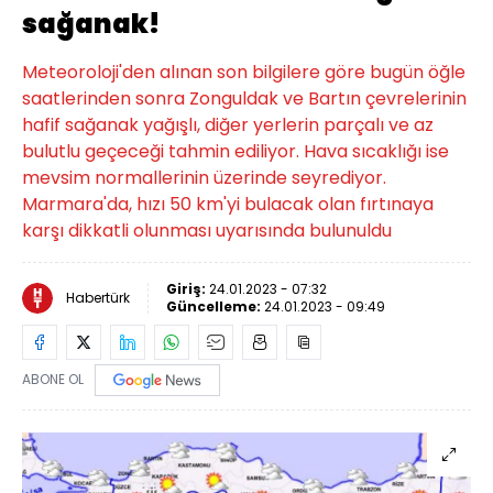
sağanak!
Meteoroloji'den alınan son bilgilere göre bugün öğle
saatlerinden sonra Zonguldak ve Bartın çevrelerinin
hafif sağanak yağışlı, diğer yerlerin parçalı ve az
bulutlu geçeceği tahmin ediliyor. Hava sıcaklığı ise
mevsim normallerinin üzerinde seyrediyor.
Marmara'da, hızı 50 km'yi bulacak olan fırtınaya
karşı dikkatli olunması uyarısında bulunuldu
Giriş:
24.01.2023 - 07:32
Habertürk
Güncelleme:
24.01.2023 - 09:49
ABONE OL