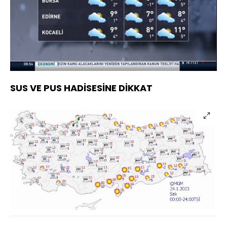
Yüklendi
:
63.53%
Sesi
Oynatma
Aç
Hızı
SUS VE PUS HADİSESİNE DİKKAT