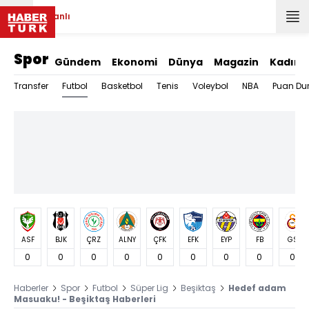
Canlı
Spor
Gündem
Ekonomi
Dünya
Magazin
Kadın
Futbol
Transfer
Basketbol
Tenis
Voleybol
NBA
Puan Du
ASF
BJK
ÇRZ
ALNY
ÇFK
EFK
EYP
FB
GS
0
0
0
0
0
0
0
0
0
Haberler
Spor
Futbol
Süper Lig
Beşiktaş
Hedef adam
Masuaku! - Beşiktaş Haberleri