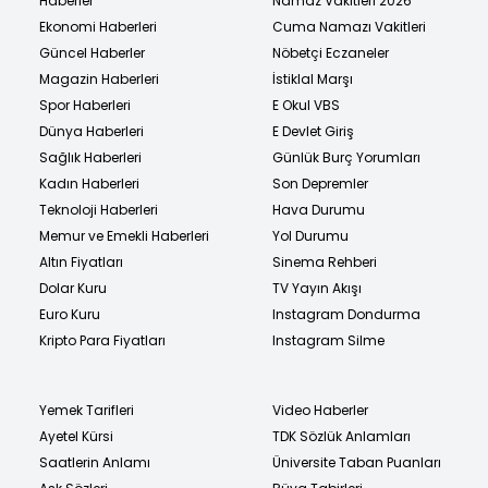
Haberler
Namaz Vakitleri 2026
Ekonomi Haberleri
Cuma Namazı Vakitleri
Güncel Haberler
Nöbetçi Eczaneler
Magazin Haberleri
İstiklal Marşı
Spor Haberleri
E Okul VBS
Dünya Haberleri
E Devlet Giriş
Sağlık Haberleri
Günlük Burç Yorumları
Kadın Haberleri
Son Depremler
Teknoloji Haberleri
Hava Durumu
Memur ve Emekli Haberleri
Yol Durumu
Altın Fiyatları
Sinema Rehberi
Dolar Kuru
TV Yayın Akışı
Euro Kuru
Instagram Dondurma
Kripto Para Fiyatları
Instagram Silme
Yemek Tarifleri
Video Haberler
Ayetel Kürsi
TDK Sözlük Anlamları
Saatlerin Anlamı
Üniversite Taban Puanları