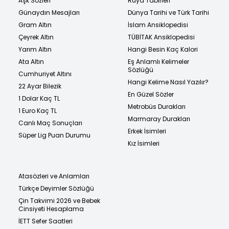
Aşk Sözleri
Rüya Tabirleri
Günaydın Mesajları
Dünya Tarihi ve Türk Tarihi
Gram Altın
İslam Ansiklopedisi
Çeyrek Altın
TÜBİTAK Ansiklopedisi
Yarım Altın
Hangi Besin Kaç Kalori
Ata Altın
Eş Anlamlı Kelimeler
Sözlüğü
Cumhuriyet Altını
Hangi Kelime Nasıl Yazılır?
22 Ayar Bilezik
En Güzel Sözler
1 Dolar Kaç TL
Metrobüs Durakları
1 Euro Kaç TL
Marmaray Durakları
Canlı Maç Sonuçları
Erkek İsimleri
Süper Lig Puan Durumu
Kız İsimleri
Atasözleri ve Anlamları
Türkçe Deyimler Sözlüğü
Çin Takvimi 2026 ve Bebek
Cinsiyeti Hesaplama
İETT Sefer Saatleri