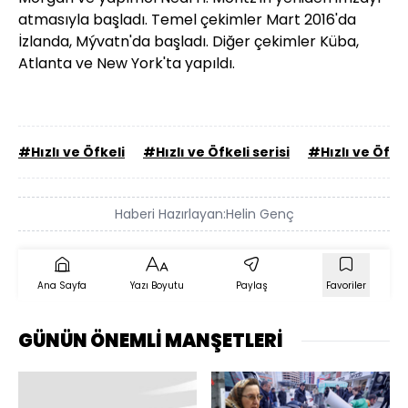
atmasıyla başladı. Temel çekimler Mart 2016'da
İzlanda, Mývatn'da başladı. Diğer çekimler Küba,
Atlanta ve New York'ta yapıldı.
#Hızlı ve Öfkeli
#Hızlı ve Öfkeli serisi
#Hızlı ve Öfke
Haberi Hazırlayan:
Helin Genç
Ana Sayfa
Yazı Boyutu
Paylaş
Favoriler
GÜNÜN ÖNEMLİ MANŞETLERİ