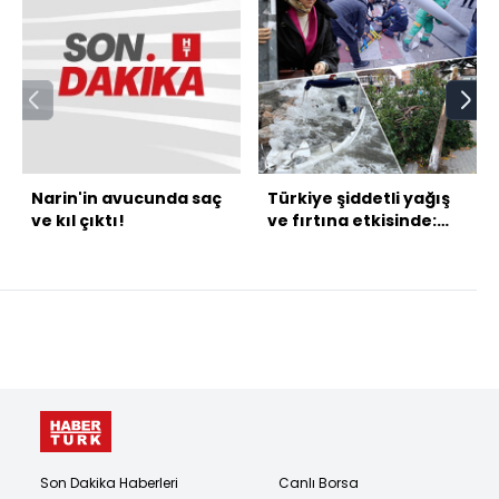
Narin'in avucunda saç
Türkiye şiddetli yağış
ve kıl çıktı!
ve fırtına etkisinde:
Ağaçlar devrildi, çatılar
uçtu, uçaklar havada
turladı
Son Dakika Haberleri
Canlı Borsa