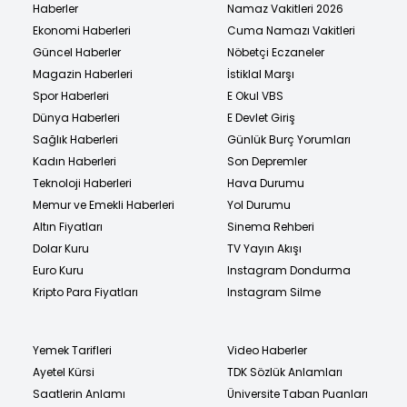
Haberler
Namaz Vakitleri 2026
Ekonomi Haberleri
Cuma Namazı Vakitleri
Güncel Haberler
Nöbetçi Eczaneler
Magazin Haberleri
İstiklal Marşı
Spor Haberleri
E Okul VBS
Dünya Haberleri
E Devlet Giriş
Sağlık Haberleri
Günlük Burç Yorumları
Kadın Haberleri
Son Depremler
Teknoloji Haberleri
Hava Durumu
Memur ve Emekli Haberleri
Yol Durumu
Altın Fiyatları
Sinema Rehberi
Dolar Kuru
TV Yayın Akışı
Euro Kuru
Instagram Dondurma
Kripto Para Fiyatları
Instagram Silme
Yemek Tarifleri
Video Haberler
Ayetel Kürsi
TDK Sözlük Anlamları
Saatlerin Anlamı
Üniversite Taban Puanları