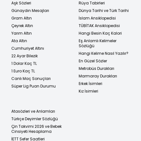
Aşk Sözleri
Rüya Tabirleri
Günaydın Mesajları
Dünya Tarihi ve Türk Tarihi
Gram Altın
İslam Ansiklopedisi
Çeyrek Altın
TÜBİTAK Ansiklopedisi
Yarım Altın
Hangi Besin Kaç Kalori
Ata Altın
Eş Anlamlı Kelimeler
Sözlüğü
Cumhuriyet Altını
Hangi Kelime Nasıl Yazılır?
22 Ayar Bilezik
En Güzel Sözler
1 Dolar Kaç TL
Metrobüs Durakları
1 Euro Kaç TL
Marmaray Durakları
Canlı Maç Sonuçları
Erkek İsimleri
Süper Lig Puan Durumu
Kız İsimleri
Atasözleri ve Anlamları
Türkçe Deyimler Sözlüğü
Çin Takvimi 2026 ve Bebek
Cinsiyeti Hesaplama
İETT Sefer Saatleri