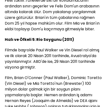
Felix takılır.Tünellerde sıkı bir kovalamacanın
ardından sınırı geçerler ve Felix Dom'un arabasının
altında kalarak ölür. Dom yakalanıp yargılanmak
üzere götürülür. Brian'ın tüm çabalarına rağmen
Dom 25 yıl hapse mahkûm olur. Film Mia ve Brian'ın
ekibi toplayıp Dom'u kaçırmaya gitmesiyle biter.
Hızlı ve Öfkeli 5: Rio Soygunu (2011)
Filmde başrolde Paul Walker ve Vin Diesel rol almış
ve ilk olarak 20 Nisan 2011 tarihinde, Avustralya'da
yayınlanmıştır. ABD'de ise, 29 Nisan 2011 tarihinde
vizyona girmiştir.
Film, Brian O'Conner (Paul Walker), Dominic Toretto
(Vin Diesel) ve Mia Toretto'nun (Brewster) 100
milyon dolar çalmak için bir soygun planı
yapmalarıyla başlar. Hemen ardından iş adamı
Hernan Reyes (Joaquim de Almeida) ve DEA ajanı
Luke Hobbs (Johnson) onların tutuklanmaları için iş