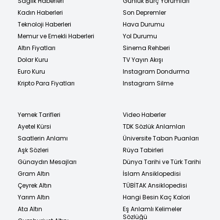
Sağlık Haberleri
Günlük Burç Yorumları
Kadın Haberleri
Son Depremler
Teknoloji Haberleri
Hava Durumu
Memur ve Emekli Haberleri
Yol Durumu
Altın Fiyatları
Sinema Rehberi
Dolar Kuru
TV Yayın Akışı
Euro Kuru
Instagram Dondurma
Kripto Para Fiyatları
Instagram Silme
Yemek Tarifleri
Video Haberler
Ayetel Kürsi
TDK Sözlük Anlamları
Saatlerin Anlamı
Üniversite Taban Puanları
Aşk Sözleri
Rüya Tabirleri
Günaydın Mesajları
Dünya Tarihi ve Türk Tarihi
Gram Altın
İslam Ansiklopedisi
Çeyrek Altın
TÜBİTAK Ansiklopedisi
Yarım Altın
Hangi Besin Kaç Kalori
Ata Altın
Eş Anlamlı Kelimeler
Sözlüğü