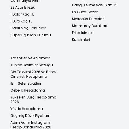
Cumhuriyet Altını
Hangi Kelime Nasıl Yazılır?
22 Ayar Bilezik
En Güzel Sözler
1 Dolar Kaç TL
Metrobüs Durakları
1 Euro Kaç TL
Marmaray Durakları
Canlı Maç Sonuçları
Erkek İsimleri
Süper Lig Puan Durumu
Kız İsimleri
Atasözleri ve Anlamları
Türkçe Deyimler Sözlüğü
Çin Takvimi 2026 ve Bebek
Cinsiyeti Hesaplama
İETT Sefer Saatleri
Gebelik Hesaplama
Yükselen Burç Hesaplama
2026
Yüzde Hesaplama
Geçmiş Döviz Fiyatları
Adım Adım Instagram
Hesap Dondurma 2026