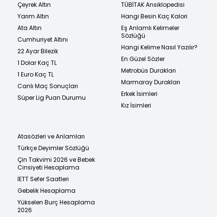
Çeyrek Altın
TÜBİTAK Ansiklopedisi
Yarım Altın
Hangi Besin Kaç Kalori
Ata Altın
Eş Anlamlı Kelimeler
Sözlüğü
Cumhuriyet Altını
Hangi Kelime Nasıl Yazılır?
22 Ayar Bilezik
En Güzel Sözler
1 Dolar Kaç TL
Metrobüs Durakları
1 Euro Kaç TL
Marmaray Durakları
Canlı Maç Sonuçları
Erkek İsimleri
Süper Lig Puan Durumu
Kız İsimleri
Atasözleri ve Anlamları
Türkçe Deyimler Sözlüğü
Çin Takvimi 2026 ve Bebek
Cinsiyeti Hesaplama
İETT Sefer Saatleri
Gebelik Hesaplama
Yükselen Burç Hesaplama
2026