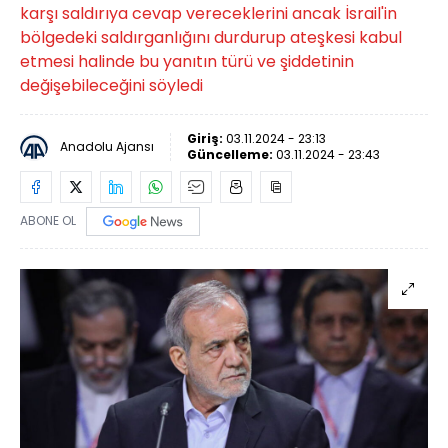
karşı saldırıya cevap vereceklerini ancak İsrail'in
bölgedeki saldırganlığını durdurup ateşkesi kabul
etmesi halinde bu yanıtın türü ve şiddetinin
değişebileceğini söyledi
Giriş:
03.11.2024 - 23:13
Anadolu Ajansı
Güncelleme:
03.11.2024 - 23:43
ABONE OL