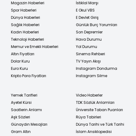
Magazin Haberleri
İstiklal Marşı
Spor Haberleri
E Okul VBS
Dünya Haberleri
E Devlet Giriş
Sağlık Haberleri
Günlük Burç Yorumları
Kadın Haberleri
Son Depremler
Teknoloji Haberleri
Hava Durumu
Memur ve Emekli Haberleri
Yol Durumu
Altın Fiyatları
Sinema Rehberi
Dolar Kuru
TV Yayın Akışı
Euro Kuru
Instagram Dondurma
Kripto Para Fiyatları
Instagram Silme
Yemek Tarifleri
Video Haberler
Ayetel Kürsi
TDK Sözlük Anlamları
Saatlerin Anlamı
Üniversite Taban Puanları
Aşk Sözleri
Rüya Tabirleri
Günaydın Mesajları
Dünya Tarihi ve Türk Tarihi
Gram Altın
İslam Ansiklopedisi