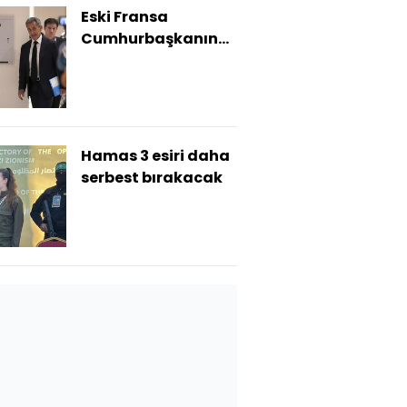
Eski Fransa
Cumhurbaşkanına
elektronik kelepçe
Hamas 3 esiri daha
serbest bırakacak