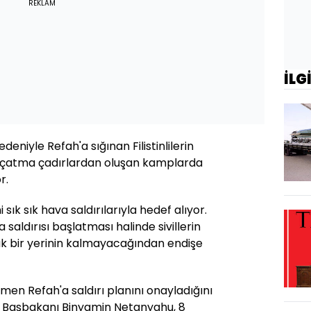
REKLAM
İLG
eniyle Refah'a sığınan Filistinlilerin
 çatma çadırlardan oluşan kamplarda
r.
i sık sık hava saldırılarıyla hedef alıyor.
a saldırısı başlatması halinde sivillerin
ak bir yerinin kalmayacağından endişe
ğmen Refah'a saldırı planını onayladığını
il Başbakanı Binyamin Netanyahu, 8