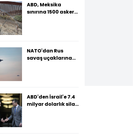
ABD, Meksika
sınırına 1500 asker
daha gönderecek
NATO'dan Rus
savaş uçaklarına
önleme
ABD'den İsrail'e 7.4
milyar dolarlık silah
satışı