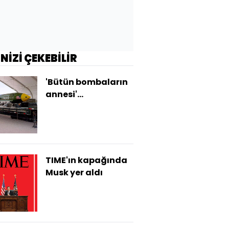
İNİZİ ÇEKEBİLİR
'Bütün bombaların
annesi'
gönderilecek
TIME'ın kapağında
Musk yer aldı