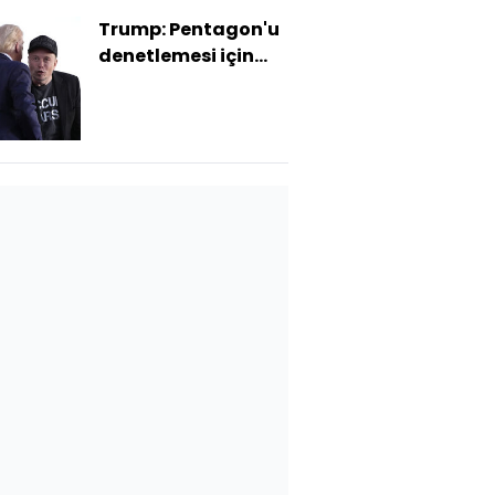
Trump: Pentagon'u
denetlemesi için
Musk'a izin verdim