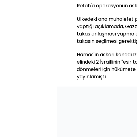
Refah'a operasyonun askıy
Ülkedeki ana muhalefet par
yaptığı açıklamada, Gazz
takas anlaşması yapma ar
takasın seçilmesi gerektiğ
Hamas'ın askeri kanadı İ
elindeki 2 İsraillinin "esi
dönmeleri için hükümete 
yayınlamıştı.