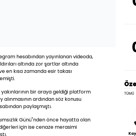
legram hesabından yayınlanan videoda,
ldırıları altında zor şartlar altında
 ve en kısa zamanda esir takası
emişti.
Öze
in yakınlarının bir araya geldiği platform
TÜMÜ
nay alınmasının ardından söz konusu
sabından paylaşmıştı.
ğımsızlık Günü"nden önce hayatta olan
 diğerleri için ise cenaze merasimi
Kay
tı.