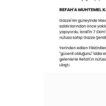
REFAH'A MUHTEMEL KA
Gazze'nin güneyinde Mısır 
saldırılarından önce yaklaş
yapıyordu. İsrail'in 7 Ekim
nüfusa sahip Gazze Şeridi'
Yerinden edilen Filistinlil
"güvenli olduğunu" iddia e
gelenlerle Refah'ın nüfus
ulaştı.