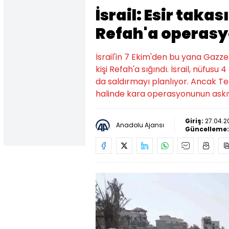
İsrail: Esir taka
Refah'a operasy
İsrail'in 7 Ekim'den bu yana Gazze
kişi Refah'a sığındı. İsrail, nüfus
da saldırmayı planlıyor. Ancak Te
halinde kara operasyonunun askıya
Giriş:
27.04.2
Anadolu Ajansı
Güncelleme