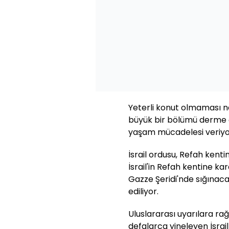
Yeterli konut olmaması ned
büyük bir bölümü derme
yaşam mücadelesi veriyo
İsrail ordusu, Refah kentin
İsrail'in Refah kentine kar
Gazze Şeridi'nde sığınac
ediliyor.
Uluslararası uyarılara ra
defalarca yineleyen İsra