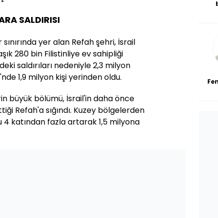
De
RA SALDIRISI
haf
a
bl
sınırında yer alan Refah şehri, İsrail
ık 280 bin Filistinliye ev sahipliği
'deki saldırıları nedeniyle 2,3 milyon
nde 1,9 milyon kişi yerinden oldu.
Fe
erin büyük bölümü, İsrail'in daha önce
ttiği Refah'a sığındı. Kuzey bölgelerden
u 4 katından fazla artarak 1,5 milyona