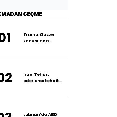
KMADAN GEÇME
01
Trump: Gazze
konusunda
acelemiz yok
02
İran: Tehdit
ederlerse tehdit
edilecekler
Lübnan'da ABD