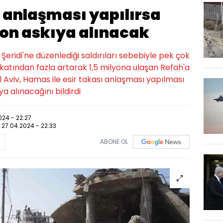
sı anlaşması yapılırsa
on askıya alınacak
 Şeridi'ne düzenlediği saldırıları sebebiyle pek çok
u 4 katından fazla artarak 1,5 milyona ulaşan Refah'a
l Aviv, Hamas ile esir takası anlaşması yapılması
 alınacağını bildirdi
024 - 22:27
:
27.04.2024 - 22:33
ABONE OL