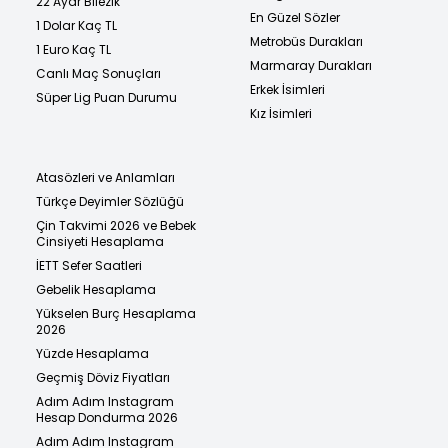
22 Ayar Bilezik
En Güzel Sözler
1 Dolar Kaç TL
Metrobüs Durakları
1 Euro Kaç TL
Marmaray Durakları
Canlı Maç Sonuçları
Erkek İsimleri
Süper Lig Puan Durumu
Kız İsimleri
Atasözleri ve Anlamları
Türkçe Deyimler Sözlüğü
Çin Takvimi 2026 ve Bebek
Cinsiyeti Hesaplama
İETT Sefer Saatleri
Gebelik Hesaplama
Yükselen Burç Hesaplama
2026
Yüzde Hesaplama
Geçmiş Döviz Fiyatları
Adım Adım Instagram
Hesap Dondurma 2026
Adım Adım Instagram