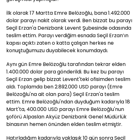
İlk olarak 17 Martta Emre Belözoğlu, bana 1.492.000
dolar parayı nakit olarak verdi. Ben bizzat bu parayı
Seçil Erzan'a Denizbank Levent Şubesinde odasında
teslim ettim. Parayı verdiğim esnada Seçil Erzan’ın
kapısı açıktı zaten o katta çalışan herkes ne
konuştuğumuzu duyabilecek konumdaydı.
Aynı gün Emre Belözoğlu tarafından tekrar elden
1.400.000 dolar para gönderildi. Bu kez bu parayı
Seçil Erzan gelip bizzat Levent'teki ofisimden teslim
aldı. Toplamda ben 2.892.000 USD parayı (Emre
Belözoğlu'na ait olan para) Seçil Erzan'a teslim
ettim. Emre Belözoğlu'ndan duyduğum kadarıyla 18
Mart'ta, 400.000 USD parayı Emre Belözoğlu'nun
şoförü Alpaslan Akyüz Denizbank Genel Müdürlük
binasının hemen önünden elden teslim etmiştir.
Hatırladığım kadarıyla yaklaşık 10 gün sonra Seçil