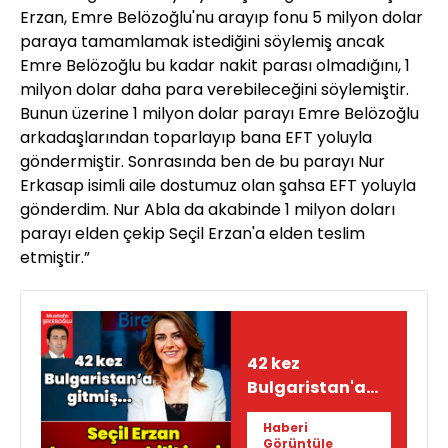
Erzan, Emre Belözoğlu'nu arayıp fonu 5 milyon dolar
paraya tamamlamak istediğini söylemiş ancak
Emre Belözoğlu bu kadar nakit parası olmadığını, 1
milyon dolar daha para verebileceğini söylemiştir.
Bunun üzerine 1 milyon dolar parayı Emre Belözoğlu
arkadaşlarından toparlayıp bana EFT yoluyla
göndermiştir. Sonrasında ben de bu parayı Nur
Erkasap isimli aile dostumuz olan şahsa EFT yoluyla
gönderdim. Nur Abla da akabinde 1 milyon doları
parayı elden çekip Seçil Erzan'a elden teslim
etmiştir.”
42 kez
Bulgaristan'a
gitmiş... Seçil
Haberi
Erzan
Görüntüle