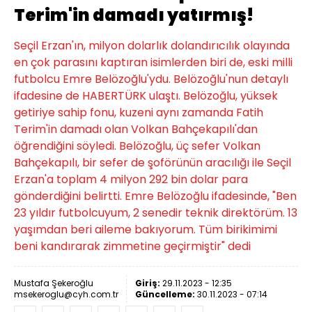
Terim'in damadı yatırmış!
Seçil Erzan'ın, milyon dolarlık dolandırıcılık olayında
en çok parasını kaptıran isimlerden biri de, eski milli
futbolcu Emre Belözoğlu'ydu. Belözoğlu'nun detaylı
ifadesine de HABERTÜRK ulaştı. Belözoğlu, yüksek
getiriye sahip fonu, kuzeni aynı zamanda Fatih
Terim'in damadı olan Volkan Bahçekapılı'dan
öğrendiğini söyledi. Belözoğlu, üç sefer Volkan
Bahçekapılı, bir sefer de şoförünün aracılığı ile Seçil
Erzan'a toplam 4 milyon 292 bin dolar para
gönderdiğini belirtti. Emre Belözoğlu ifadesinde, "Ben
23 yıldır futbolcuyum, 2 senedir teknik direktörüm. 13
yaşımdan beri aileme bakıyorum. Tüm birikimimi
beni kandırarak zimmetine geçirmiştir" dedi
Mustafa Şekeroğlu
Giriş:
29.11.2023 - 12:35
msekeroglu@cyh.com.tr
Güncelleme:
30.11.2023 - 07:14