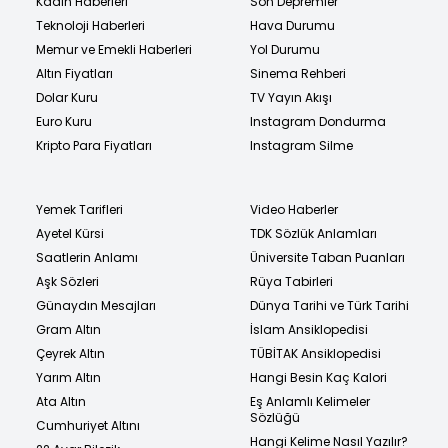
Kadın Haberleri
Son Depremler
Teknoloji Haberleri
Hava Durumu
Memur ve Emekli Haberleri
Yol Durumu
Altın Fiyatları
Sinema Rehberi
Dolar Kuru
TV Yayın Akışı
Euro Kuru
Instagram Dondurma
Kripto Para Fiyatları
Instagram Silme
Yemek Tarifleri
Video Haberler
Ayetel Kürsi
TDK Sözlük Anlamları
Saatlerin Anlamı
Üniversite Taban Puanları
Aşk Sözleri
Rüya Tabirleri
Günaydın Mesajları
Dünya Tarihi ve Türk Tarihi
Gram Altın
İslam Ansiklopedisi
Çeyrek Altın
TÜBİTAK Ansiklopedisi
Yarım Altın
Hangi Besin Kaç Kalori
Ata Altın
Eş Anlamlı Kelimeler
Sözlüğü
Cumhuriyet Altını
Hangi Kelime Nasıl Yazılır?