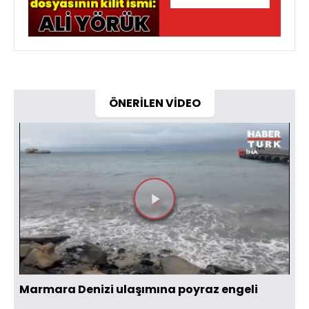
dosyasının kilit
ismi: Ali Yörük!
ÖNERİLEN VİDEO
Videoyu
Oynat
Marmara Denizi ulaşımına poyraz engeli