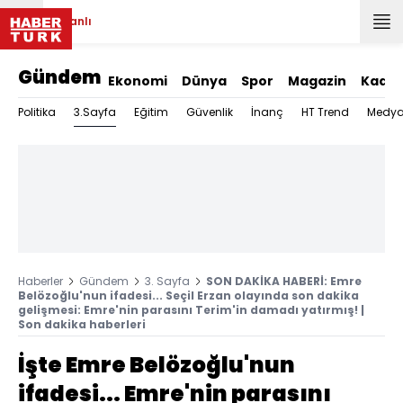
Canlı
Gündem
Ekonomi
Dünya
Spor
Magazin
Kadın
3.Sayfa
Politika
Eğitim
Güvenlik
İnanç
HT Trend
Medy
Haberler
Gündem
3. Sayfa
SON DAKİKA HABERİ: Emre
Belözoğlu'nun ifadesi... Seçil Erzan olayında son dakika
gelişmesi: Emre'nin parasını Terim'in damadı yatırmış! |
Son dakika haberleri
İşte Emre Belözoğlu'nun
ifadesi... Emre'nin parasını