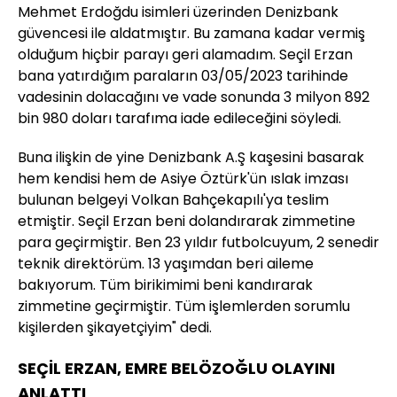
Mehmet Erdoğdu isimleri üzerinden Denizbank
güvencesi ile aldatmıştır. Bu zamana kadar vermiş
olduğum hiçbir parayı geri alamadım. Seçil Erzan
bana yatırdığım paraların 03/05/2023 tarihinde
vadesinin dolacağını ve vade sonunda 3 milyon 892
bin 980 doları tarafıma iade edileceğini söyledi.
Buna ilişkin de yine Denizbank A.Ş kaşesini basarak
hem kendisi hem de Asiye Öztürk'ün ıslak imzası
bulunan belgeyi Volkan Bahçekapılı'ya teslim
etmiştir. Seçil Erzan beni dolandırarak zimmetine
para geçirmiştir. Ben 23 yıldır futbolcuyum, 2 senedir
teknik direktörüm. 13 yaşımdan beri aileme
bakıyorum. Tüm birikimimi beni kandırarak
zimmetine geçirmiştir. Tüm işlemlerden sorumlu
kişilerden şikayetçiyim" dedi.
SEÇİL ERZAN, EMRE BELÖZOĞLU OLAYINI
ANLATTI