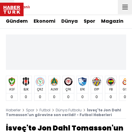
Canlı
Gündem
Ekonomi
Dünya
Spor
Magazin
ASF
BJK
ÇRZ
ALNY
ÇFK
EFK
EYP
FB
GS
0
0
0
0
0
0
0
0
0
Haberler
Spor
Futbol
Dünya Futbolu
İsveç'te Jon Dahl
Tomasson'un görevine son verildi! - Futbol Haberleri
İsveç'te Jon Dahl Tomasson'un