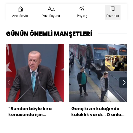
Ana Sayfa
Yazı Boyutu
Paylaş
Favoriler
GÜNÜN ÖNEMLİ MANŞETLERİ
"Bundan böyle kira
Genç kızın kulağında
konusunda işin
kulaklık vardı... O anlar
planlamasını devlet
kamerada...
yapacak"