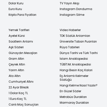
Dolar Kuru
TV Yayın Akışı
Euro Kuru
Instagram Dondurma
Kripto Para Fiyatları
Instagram Silme
Yemek Tarifleri
Video Haberler
Ayetel Kürsi
TDK Sözlük Anlamları
Saatlerin Anlamı
Üniversite Taban Puanları
Aşk Sözleri
Rüya Tabirleri
Günaydın Mesajları
Dünya Tarihi ve Türk Tarihi
Gram Altın
İslam Ansiklopedisi
Çeyrek Altın
TÜBİTAK Ansiklopedisi
Yarım Altın
Hangi Besin Kaç Kalori
Ata Altın
Eş Anlamlı Kelimeler
Sözlüğü
Cumhuriyet Altını
Hangi Kelime Nasıl Yazılır?
22 Ayar Bilezik
En Güzel Sözler
1 Dolar Kaç TL
Metrobüs Durakları
1 Euro Kaç TL
Marmaray Durakları
Canlı Maç Sonuçları