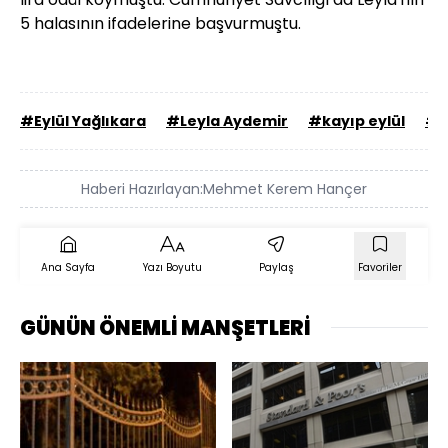
5 halasının ifadelerine başvurmuştu.
#Eylül Yağlıkara
#Leyla Aydemir
#kayıp eylül
#L
Haberi Hazırlayan:
Mehmet Kerem Hançer
Ana Sayfa
Yazı Boyutu
Paylaş
Favoriler
GÜNÜN ÖNEMLİ MANŞETLERİ