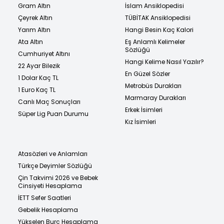
Gram Altın
İslam Ansiklopedisi
Çeyrek Altın
TÜBİTAK Ansiklopedisi
Yarım Altın
Hangi Besin Kaç Kalori
Ata Altın
Eş Anlamlı Kelimeler
Sözlüğü
Cumhuriyet Altını
Hangi Kelime Nasıl Yazılır?
22 Ayar Bilezik
En Güzel Sözler
1 Dolar Kaç TL
Metrobüs Durakları
1 Euro Kaç TL
Marmaray Durakları
Canlı Maç Sonuçları
Erkek İsimleri
Süper Lig Puan Durumu
Kız İsimleri
Atasözleri ve Anlamları
Türkçe Deyimler Sözlüğü
Çin Takvimi 2026 ve Bebek
Cinsiyeti Hesaplama
İETT Sefer Saatleri
Gebelik Hesaplama
Yükselen Burç Hesaplama