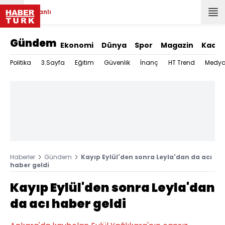
Canlı
Gündem
Ekonomi
Dünya
Spor
Magazin
Kadın
Politika
3.Sayfa
Eğitim
Güvenlik
İnanç
HT Trend
Medy
Haberler
Gündem
Kayıp Eylül'den sonra Leyla'dan da acı
haber geldi
Kayıp Eylül'den sonra Leyla'dan
da acı haber geldi