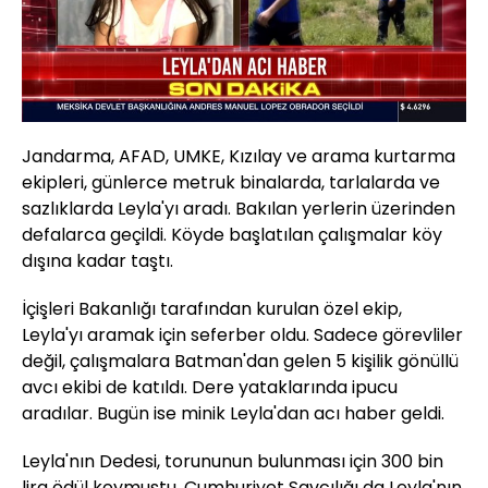
Yüklendi
:
0%
Sesi
Oynatma
Aç
Hızı
Jandarma, AFAD, UMKE, Kızılay ve arama kurtarma
ekipleri, günlerce metruk binalarda, tarlalarda ve
sazlıklarda Leyla'yı aradı. Bakılan yerlerin üzerinden
defalarca geçildi. Köyde başlatılan çalışmalar köy
dışına kadar taştı.
İçişleri Bakanlığı tarafından kurulan özel ekip,
Leyla'yı aramak için seferber oldu. Sadece görevliler
değil, çalışmalara Batman'dan gelen 5 kişilik gönüllü
avcı ekibi de katıldı. Dere yataklarında ipucu
aradılar. Bugün ise minik Leyla'dan acı haber geldi.
Leyla'nın Dedesi, torununun bulunması için 300 bin
lira ödül koymuştu. Cumhuriyet Savcılığı da Leyla'nın