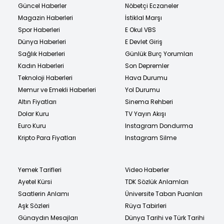
Güncel Haberler
Nöbetçi Eczaneler
Magazin Haberleri
İstiklal Marşı
Spor Haberleri
E Okul VBS
Dünya Haberleri
E Devlet Giriş
Sağlık Haberleri
Günlük Burç Yorumları
Kadın Haberleri
Son Depremler
Teknoloji Haberleri
Hava Durumu
Memur ve Emekli Haberleri
Yol Durumu
Altın Fiyatları
Sinema Rehberi
Dolar Kuru
TV Yayın Akışı
Euro Kuru
Instagram Dondurma
Kripto Para Fiyatları
Instagram Silme
Yemek Tarifleri
Video Haberler
Ayetel Kürsi
TDK Sözlük Anlamları
Saatlerin Anlamı
Üniversite Taban Puanları
Aşk Sözleri
Rüya Tabirleri
Günaydın Mesajları
Dünya Tarihi ve Türk Tarihi