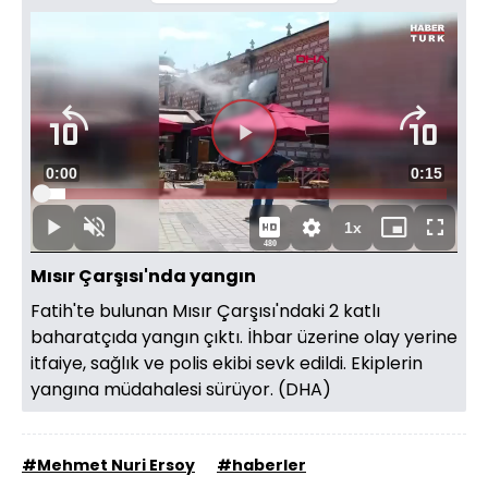
Süre
0:00
Toplam
0:15
Yüklendi
:
30.58%
Süre
1x
Duraklat
Sesi
Oynatma
Mini
Tam
480
Aç
Hızı
oynatıcı
Ekran
Mısır Çarşısı'nda yangın
Fatih'te bulunan Mısır Çarşısı'ndaki 2 katlı
baharatçıda yangın çıktı. İhbar üzerine olay yerine
itfaiye, sağlık ve polis ekibi sevk edildi. Ekiplerin
yangına müdahalesi sürüyor. (DHA)
#Mehmet Nuri Ersoy
#haberler