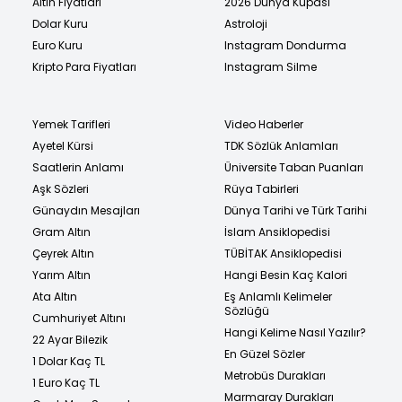
Altın Fiyatları
2026 Dünya Kupası
Dolar Kuru
Astroloji
Euro Kuru
Instagram Dondurma
Kripto Para Fiyatları
Instagram Silme
Yemek Tarifleri
Video Haberler
Ayetel Kürsi
TDK Sözlük Anlamları
Saatlerin Anlamı
Üniversite Taban Puanları
Aşk Sözleri
Rüya Tabirleri
Günaydın Mesajları
Dünya Tarihi ve Türk Tarihi
Gram Altın
İslam Ansiklopedisi
Çeyrek Altın
TÜBİTAK Ansiklopedisi
Yarım Altın
Hangi Besin Kaç Kalori
Ata Altın
Eş Anlamlı Kelimeler
Sözlüğü
Cumhuriyet Altını
Hangi Kelime Nasıl Yazılır?
22 Ayar Bilezik
En Güzel Sözler
1 Dolar Kaç TL
Metrobüs Durakları
1 Euro Kaç TL
Marmaray Durakları