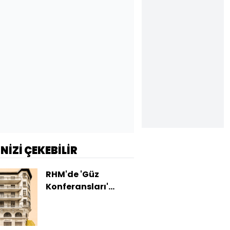
İNİZİ ÇEKEBİLİR
RHM'de 'Güz
Konferansları'
başlıyor