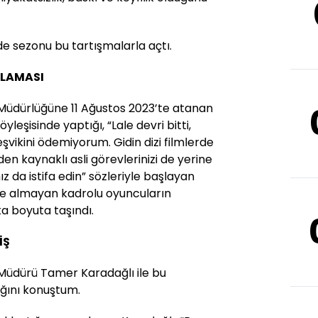
de sezonu bu tartışmalarla açtı.
KLAMASI
 Müdürlüğüne 11 Ağustos 2023’te atanan
leşisinde yaptığı, “Lale devri bitti,
vikini ödemiyorum. Gidin dizi filmlerde
 kaynaklı asli görevlerinizi de yerine
z da istifa edin” sözleriyle başlayan
hne almayan kadrolu oyuncuların
a boyuta taşındı.
İŞ
 Müdürü Tamer Karadağlı ile bu
ığını konuştum.