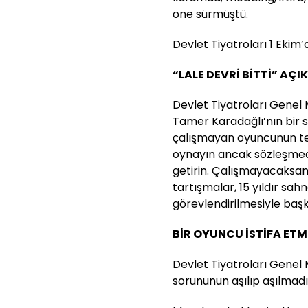
öne sürmüştü.
Devlet Tiyatroları 1 Ekim’
“LALE DEVRİ BİTTİ” AÇI
Devlet Tiyatroları Genel
Tamer Karadağlı’nın bir söy
çalışmayan oyuncunun teş
oynayın ancak sözleşmeden
getirin. Çalışmayacaksanı
tartışmalar, 15 yıldır sa
görevlendirilmesiyle başk
BİR OYUNCU İSTİFA ETM
Devlet Tiyatroları Genel
sorununun aşılıp aşılmad