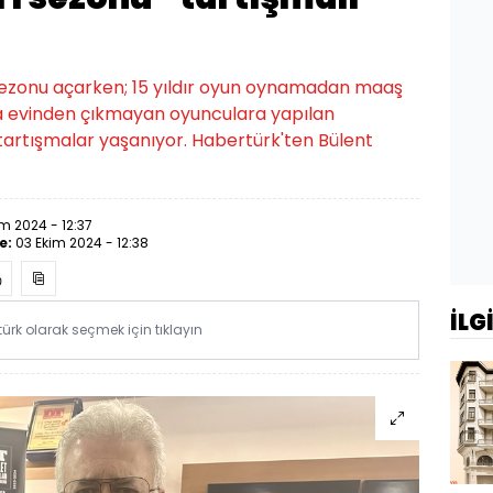
i sezonu açarken; 15 yıldır oyun oynamadan maaş
 da evinden çıkmayan oyunculara yapılan
tartışmalar yaşanıyor. Habertürk'ten Bülent
m 2024 - 12:37
e:
03 Ekim 2024 - 12:38
İLG
rk olarak seçmek için tıklayın