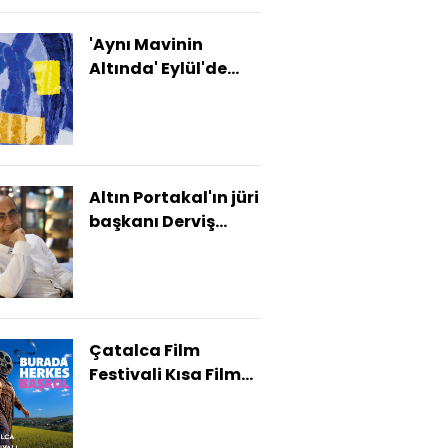
'Aynı Mavinin
Altında' Eylül'de
İstanbul Modern'de
Altın Portakal'ın jüri
başkanı Derviş
Zaim oldu
Çatalca Film
Festivali Kısa Film
Yarışması
finalistleri
açıklandı