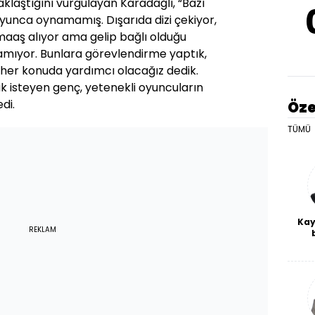
laştığını vurgulayan Karadağlı, “Bazı
yunca oynamamış. Dışarıda dizi çekiyor,
 maaş alıyor ama gelip bağlı olduğu
mıyor. Bunlara görevlendirme yaptık,
e her konuda yardımcı olacağız dedik.
 isteyen genç, yetenekli oyuncuların
di.
Öze
TÜMÜ
Kay
REKLAM
De
haf
a
bl