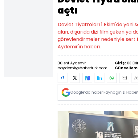
açtı
Devlet Tiyatroları 1 Ekim'de yen
alan, dışarıda dizi film çeken ya
görevlendirmeler nedeniyle sert 
Aydemir'in haberi...
Bülent Aydemir
Giriş:
03 Eki
baydemir@haberturk.com
Güncellem
Google’da haber kaynağınızı Habertü