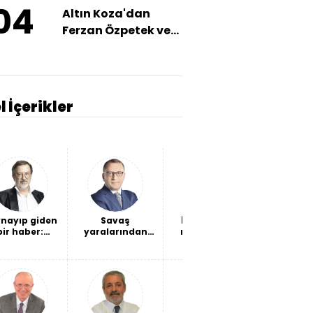
04
Altın Koza'dan
Ferzan Özpetek ve
Vahide Perçin'e
Onur Ödülü
l İçerikler
nayıp giden
Savaş
İki "hain", iki
Marve
bir haber:
yaralarından
mukadderat
harika 
vlet, geçen
kadın sağlığına
ta 6 bin 314
uzanan bir
det hesabı
hikâye…
oke ettirdi!