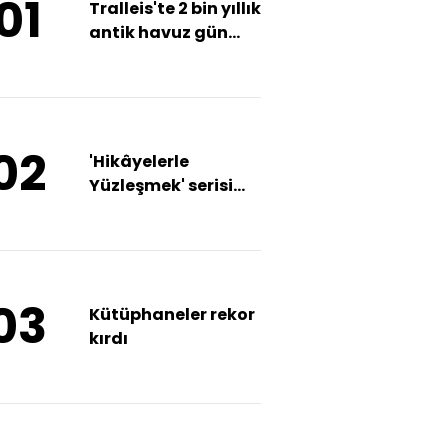
01
Tralleis'te 2 bin yıllık
antik havuz gün
yüzüne çıkarıldı
02
'Hikâyelerle
Yüzleşmek' serisi
başlıyor
03
Kütüphaneler rekor
kırdı