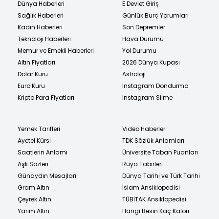
Dünya Haberleri
E Devlet Giriş
Sağlık Haberleri
Günlük Burç Yorumları
Kadın Haberleri
Son Depremler
Teknoloji Haberleri
Hava Durumu
Memur ve Emekli Haberleri
Yol Durumu
Altın Fiyatları
2026 Dünya Kupası
Dolar Kuru
Astroloji
Euro Kuru
Instagram Dondurma
Kripto Para Fiyatları
Instagram Silme
Yemek Tarifleri
Video Haberler
Ayetel Kürsi
TDK Sözlük Anlamları
Saatlerin Anlamı
Üniversite Taban Puanları
Aşk Sözleri
Rüya Tabirleri
Günaydın Mesajları
Dünya Tarihi ve Türk Tarihi
Gram Altın
İslam Ansiklopedisi
Çeyrek Altın
TÜBİTAK Ansiklopedisi
Yarım Altın
Hangi Besin Kaç Kalori