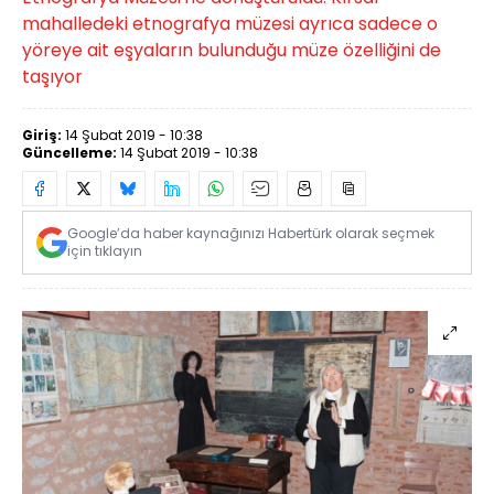
mahalledeki etnografya müzesi ayrıca sadece o
yöreye ait eşyaların bulunduğu müze özelliğini de
taşıyor
Giriş:
14 Şubat 2019 - 10:38
Güncelleme:
14 Şubat 2019 - 10:38
Google’da haber kaynağınızı Habertürk olarak seçmek
için tıklayın