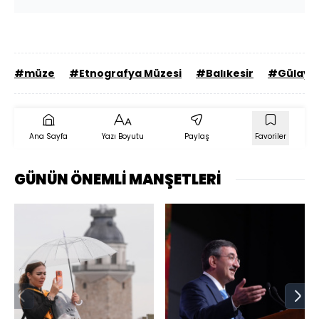
#müze
#Etnografya Müzesi
#Balıkesir
#Gülay D
Ana Sayfa
Yazı Boyutu
Paylaş
Favoriler
GÜNÜN ÖNEMLİ MANŞETLERİ