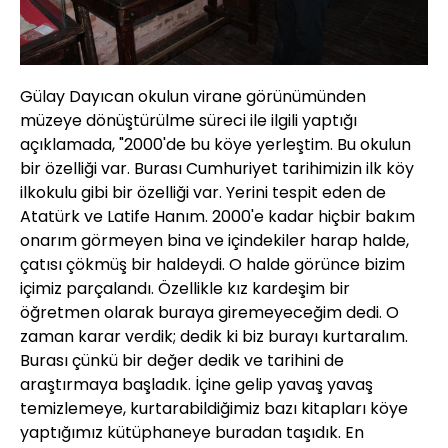
Gülay Dayıcan okulun virane görünümünden
müzeye dönüştürülme süreci ile ilgili yaptığı
açıklamada, "2000'de bu köye yerleştim. Bu okulun
bir özelliği var. Burası Cumhuriyet tarihimizin ilk köy
ilkokulu gibi bir özelliği var. Yerini tespit eden de
Atatürk ve Latife Hanım. 2000'e kadar hiçbir bakım
onarım görmeyen bina ve içindekiler harap halde,
çatısı çökmüş bir haldeydi. O halde görünce bizim
içimiz parçalandı. Özellikle kız kardeşim bir
öğretmen olarak buraya giremeyeceğim dedi. O
zaman karar verdik; dedik ki biz burayı kurtaralım.
Burası çünkü bir değer dedik ve tarihini de
araştırmaya başladık. İçine gelip yavaş yavaş
temizlemeye, kurtarabildiğimiz bazı kitapları köye
yaptığımız kütüphaneye buradan taşıdık. En