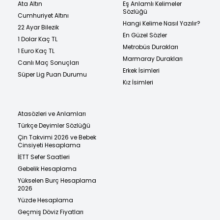
Ata Altın
Eş Anlamlı Kelimeler
Sözlüğü
Cumhuriyet Altını
Hangi Kelime Nasıl Yazılır?
22 Ayar Bilezik
En Güzel Sözler
1 Dolar Kaç TL
Metrobüs Durakları
1 Euro Kaç TL
Marmaray Durakları
Canlı Maç Sonuçları
Erkek İsimleri
Süper Lig Puan Durumu
Kız İsimleri
Atasözleri ve Anlamları
Türkçe Deyimler Sözlüğü
Çin Takvimi 2026 ve Bebek
Cinsiyeti Hesaplama
İETT Sefer Saatleri
Gebelik Hesaplama
Yükselen Burç Hesaplama
2026
Yüzde Hesaplama
Geçmiş Döviz Fiyatları