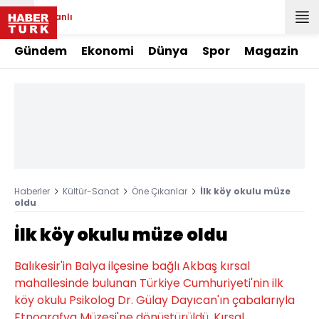
Canlı
Gündem
Ekonomi
Dünya
Spor
Magazin
Haberler
Kültür-Sanat
Öne Çıkanlar
İlk köy okulu müze
oldu
İlk köy okulu müze oldu
Balıkesir'in Balya ilçesine bağlı Akbaş kırsal
mahallesinde bulunan Türkiye Cumhuriyeti'nin ilk
köy okulu Psikolog Dr. Gülay Dayıcan'ın çabalarıyla
Etnografya Müzesi'ne dönüştürüldü. Kırsal