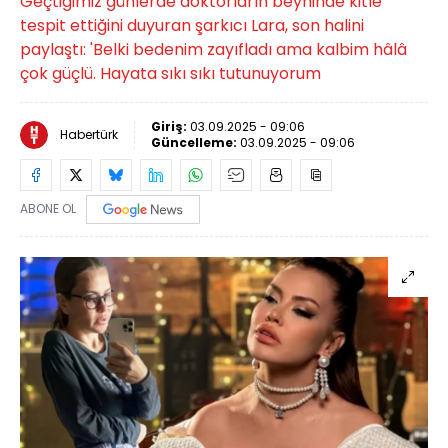
Geçtiğimiz günlerde doktorların beyninde kitle
tespit ettiğini duyuran şarkıcı Lara, son halini
paylaştı: 'Belki bedenim zayıfladı ama kalbim hâlâ
çok güçlü. Hayata sıkı sıkı tutunuyorum
Giriş:
03.09.2025 - 09:06
Habertürk
Güncelleme:
03.09.2025 - 09:06
ABONE OL