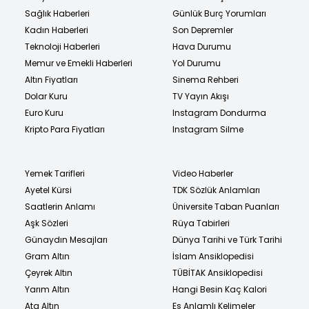
Sağlık Haberleri
Günlük Burç Yorumları
Kadın Haberleri
Son Depremler
Teknoloji Haberleri
Hava Durumu
Memur ve Emekli Haberleri
Yol Durumu
Altın Fiyatları
Sinema Rehberi
Dolar Kuru
TV Yayın Akışı
Euro Kuru
Instagram Dondurma
Kripto Para Fiyatları
Instagram Silme
Yemek Tarifleri
Video Haberler
Ayetel Kürsi
TDK Sözlük Anlamları
Saatlerin Anlamı
Üniversite Taban Puanları
Aşk Sözleri
Rüya Tabirleri
Günaydın Mesajları
Dünya Tarihi ve Türk Tarihi
Gram Altın
İslam Ansiklopedisi
Çeyrek Altın
TÜBİTAK Ansiklopedisi
Yarım Altın
Hangi Besin Kaç Kalori
Ata Altın
Eş Anlamlı Kelimeler