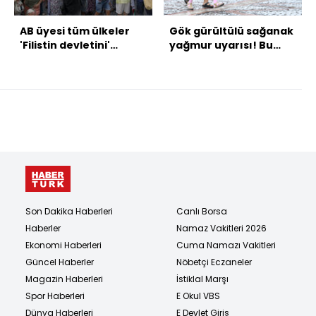
AB üyesi tüm ülkeler
Gök gürültülü sağanak
'Filistin devletini'
yağmur uyarısı! Bu
tanıyacak mı?
bölgeler dikkat
Son Dakika Haberleri
Canlı Borsa
Haberler
Namaz Vakitleri 2026
Ekonomi Haberleri
Cuma Namazı Vakitleri
Güncel Haberler
Nöbetçi Eczaneler
Magazin Haberleri
İstiklal Marşı
Spor Haberleri
E Okul VBS
Dünya Haberleri
E Devlet Giriş