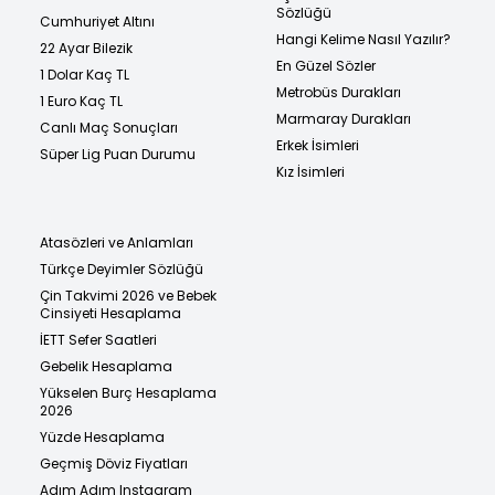
Sözlüğü
Cumhuriyet Altını
Hangi Kelime Nasıl Yazılır?
22 Ayar Bilezik
En Güzel Sözler
1 Dolar Kaç TL
Metrobüs Durakları
1 Euro Kaç TL
Marmaray Durakları
Canlı Maç Sonuçları
Erkek İsimleri
Süper Lig Puan Durumu
Kız İsimleri
Atasözleri ve Anlamları
Türkçe Deyimler Sözlüğü
Çin Takvimi 2026 ve Bebek
Cinsiyeti Hesaplama
İETT Sefer Saatleri
Gebelik Hesaplama
Yükselen Burç Hesaplama
2026
Yüzde Hesaplama
Geçmiş Döviz Fiyatları
Adım Adım Instagram