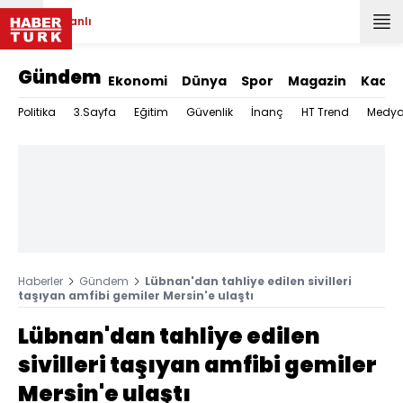
Canlı
Gündem
Ekonomi
Dünya
Spor
Magazin
Kadın
Politika
3.Sayfa
Eğitim
Güvenlik
İnanç
HT Trend
Medy
Haberler
Gündem
Lübnan'dan tahliye edilen sivilleri
taşıyan amfibi gemiler Mersin'e ulaştı
Lübnan'dan tahliye edilen
sivilleri taşıyan amfibi gemiler
Mersin'e ulaştı