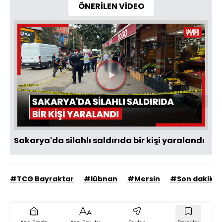
ÖNERİLEN VİDEO
Videoyu
Oynat
Sakarya'da silahlı saldırıda bir kişi yaralandı
#TCG Bayraktar
#lübnan
#Mersin
#Son dakika 