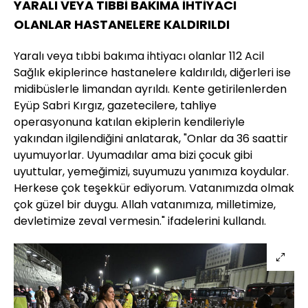
YARALI VEYA TIBBİ BAKIMA İHTİYACI
OLANLAR HASTANELERE KALDIRILDI
Yaralı veya tıbbi bakıma ihtiyacı olanlar 112 Acil
Sağlık ekiplerince hastanelere kaldırıldı, diğerleri ise
midibüslerle limandan ayrıldı. Kente getirilenlerden
Eyüp Sabri Kırgız, gazetecilere, tahliye
operasyonuna katılan ekiplerin kendileriyle
yakından ilgilendiğini anlatarak, "Onlar da 36 saattir
uyumuyorlar. Uyumadılar ama bizi çocuk gibi
uyuttular, yemeğimizi, suyumuzu yanımıza koydular.
Herkese çok teşekkür ediyorum. Vatanımızda olmak
çok güzel bir duygu. Allah vatanımıza, milletimize,
devletimize zeval vermesin." ifadelerini kullandı.