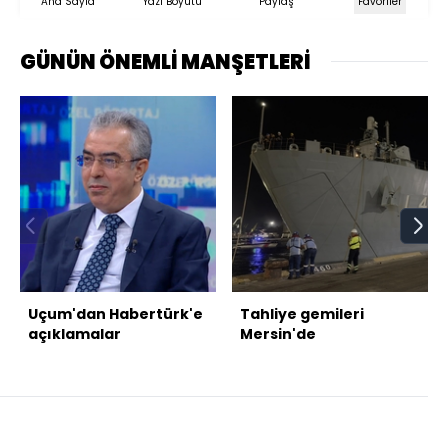
Ana Sayfa
Yazı Boyutu
Paylaş
Favoriler
GÜNÜN ÖNEMLİ MANŞETLERİ
Uçum'dan Habertürk'e
Tahliye gemileri
açıklamalar
Mersin'de