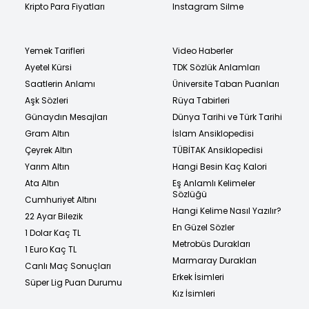
Kripto Para Fiyatları
Instagram Silme
Yemek Tarifleri
Video Haberler
Ayetel Kürsi
TDK Sözlük Anlamları
Saatlerin Anlamı
Üniversite Taban Puanları
Aşk Sözleri
Rüya Tabirleri
Günaydın Mesajları
Dünya Tarihi ve Türk Tarihi
Gram Altın
İslam Ansiklopedisi
Çeyrek Altın
TÜBİTAK Ansiklopedisi
Yarım Altın
Hangi Besin Kaç Kalori
Ata Altın
Eş Anlamlı Kelimeler
Sözlüğü
Cumhuriyet Altını
Hangi Kelime Nasıl Yazılır?
22 Ayar Bilezik
En Güzel Sözler
1 Dolar Kaç TL
Metrobüs Durakları
1 Euro Kaç TL
Marmaray Durakları
Canlı Maç Sonuçları
Erkek İsimleri
Süper Lig Puan Durumu
Kız İsimleri