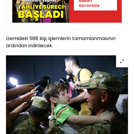
Haberi
tahliyesine
Görüntüle
başladı
Gemideki 588 kişi, işlemlerin tamamlanmasının
ardından indirilecek.