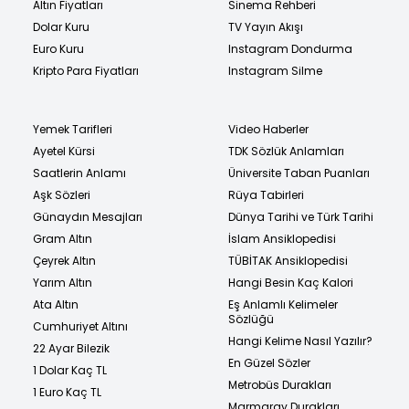
Altın Fiyatları
Sinema Rehberi
Dolar Kuru
TV Yayın Akışı
Euro Kuru
Instagram Dondurma
Kripto Para Fiyatları
Instagram Silme
Yemek Tarifleri
Video Haberler
Ayetel Kürsi
TDK Sözlük Anlamları
Saatlerin Anlamı
Üniversite Taban Puanları
Aşk Sözleri
Rüya Tabirleri
Günaydın Mesajları
Dünya Tarihi ve Türk Tarihi
Gram Altın
İslam Ansiklopedisi
Çeyrek Altın
TÜBİTAK Ansiklopedisi
Yarım Altın
Hangi Besin Kaç Kalori
Ata Altın
Eş Anlamlı Kelimeler
Sözlüğü
Cumhuriyet Altını
Hangi Kelime Nasıl Yazılır?
22 Ayar Bilezik
En Güzel Sözler
1 Dolar Kaç TL
Metrobüs Durakları
1 Euro Kaç TL
Marmaray Durakları