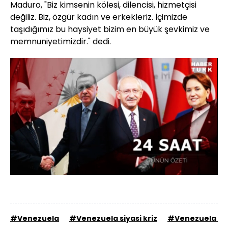
Maduro, "Biz kimsenin kölesi, dilencisi, hizmetçisi
değiliz. Biz, özgür kadın ve erkekleriz. İçimizde
taşıdığımız bu haysiyet bizim en büyük şevkimiz ve
memnuniyetimizdir." dedi.
Yüklendi
:
62.82%
Sesi
Oynatma
Aç
Hızı
#Venezuela
#Venezuela siyasi kriz
#Venezuela Dev