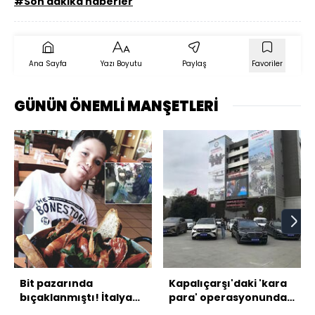
#Son dakika haberler
Ana Sayfa
Yazı Boyutu
Paylaş
Favoriler
GÜNÜN ÖNEMLİ MANŞETLERİ
Bit pazarında
Kapalıçarşı'daki 'kara
bıçaklanmıştı! İtalyan
para' operasyonunda
şefin oğlu öldü!
10 tutuklama!