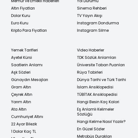
Memur ve Emekli Haberleri
Yol Durumu
Altın Fiyatları
Sinema Rehberi
Dolar Kuru
TV Yayın Akışı
Euro Kuru
Instagram Dondurma
Kripto Para Fiyatları
Instagram Silme
Yemek Tarifleri
Video Haberler
Ayetel Kürsi
TDK Sözlük Anlamları
Saatlerin Anlamı
Üniversite Taban Puanları
Aşk Sözleri
Rüya Tabirleri
Günaydın Mesajları
Dünya Tarihi ve Türk Tarihi
Gram Altın
İslam Ansiklopedisi
Çeyrek Altın
TÜBİTAK Ansiklopedisi
Yarım Altın
Hangi Besin Kaç Kalori
Ata Altın
Eş Anlamlı Kelimeler
Sözlüğü
Cumhuriyet Altını
Hangi Kelime Nasıl Yazılır?
22 Ayar Bilezik
En Güzel Sözler
1 Dolar Kaç TL
Metrobüs Durakları