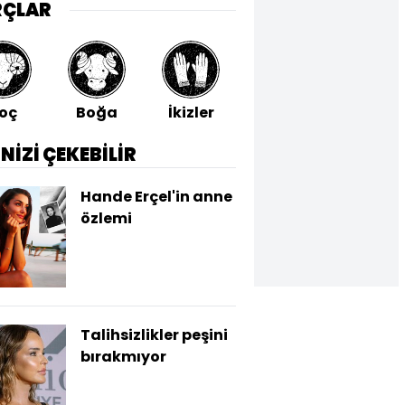
RÇLAR
oç
Boğa
İkizler
Yengeç
Aslan
İNİZİ ÇEKEBİLİR
Hande Erçel'in anne
özlemi
Talihsizlikler peşini
bırakmıyor