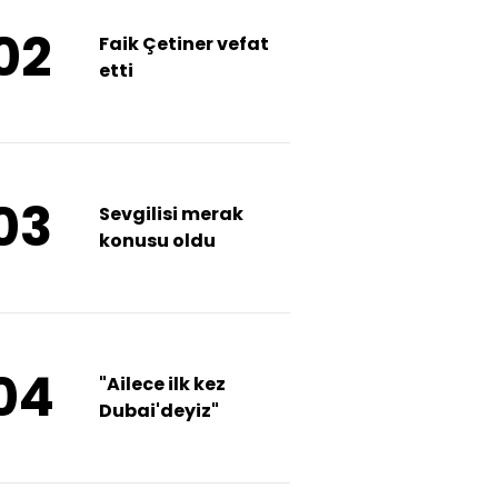
02
Faik Çetiner vefat
etti
03
Sevgilisi merak
konusu oldu
04
"Ailece ilk kez
Dubai'deyiz"