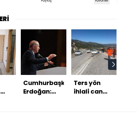
Paylaş
Favoriler
ERİ
Cumhurbaşkanı
Ters yön
Can
r
Erdoğan:
ihlali can
bed
lendi
Tarihi bir
aldı
bul
eşikteyiz
Kah
kam