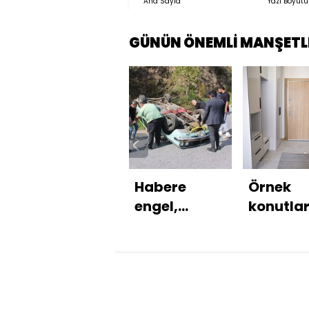
Ana Sayfa
Yazı Boyutu
GÜNÜN ÖNEMLİ MANŞETL
Habere
Örnek
engel,
konutla
gazetecilere
görüntü
darp!