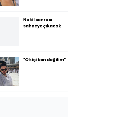
Nakil sonrası
sahneye çıkacak
"O kişi ben değilim"