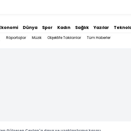
Ekonomi
Dünya
Spor
Kadın
Sağlık
Yazılar
Teknolo
Röportajlar
Müzik
Objektife Takılanlar
Tüm Haberler
den Gülseren Ceylan'a dava ve uzaklaştırma kararı