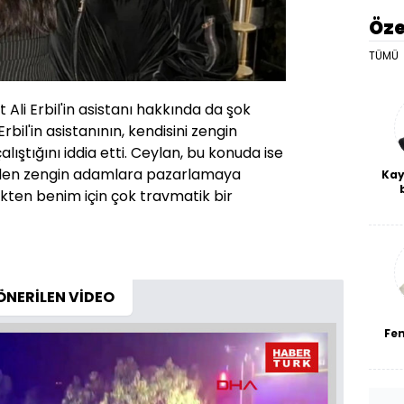
Öze
TÜMÜ
li Erbil'in asistanı hakkında da şok
Erbil'in asistanının, kendisini zengin
ştığını iddia etti. Ceylan, bu konuda ise
a eden zengin adamlara pazarlamaya
Kay
ekten benim için çok travmatik bir
De
haf
a
bl
ÖNERİLEN VİDEO
Fe