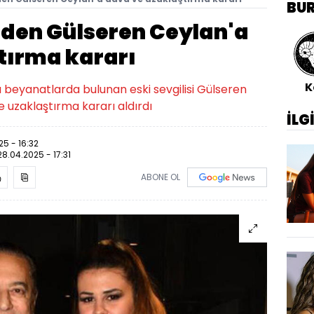
BU
'den Gülseren Ceylan'a
tırma kararı
K
a beyanatlarda bulunan eski sevgilisi Gülseren
 uzaklaştırma kararı aldırdı
İLG
25 - 16:32
28.04.2025 - 17:31
ABONE OL