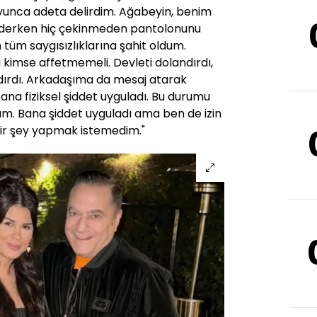
yunca adeta delirdim. Ağabeyin, benim
iderken hiç çekinmeden pantolonunu
in tüm saygısızlıklarına şahit oldum.
 kimse affetmemeli. Devleti dolandırdı,
dırdı. Arkadaşıma da mesaj atarak
Bana fiziksel şiddet uyguladı. Bu durumu
rum. Bana şiddet uyguladı ama ben de izin
 bir şey yapmak istemedim."