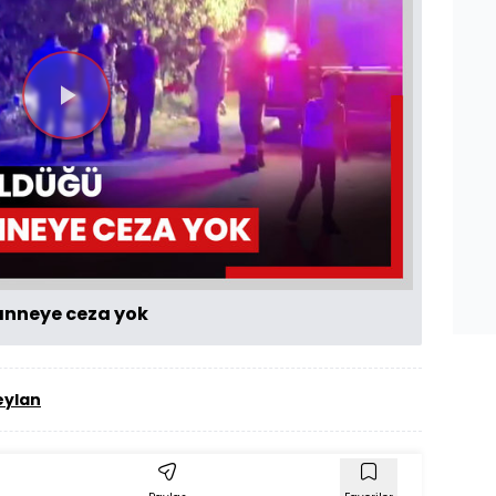
Videoyu
Oynat
anneye ceza yok
eylan