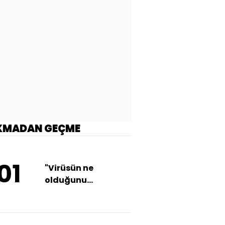
KMADAN GEÇME
01
"Virüsün ne
olduğunu
bulamıyoruz"