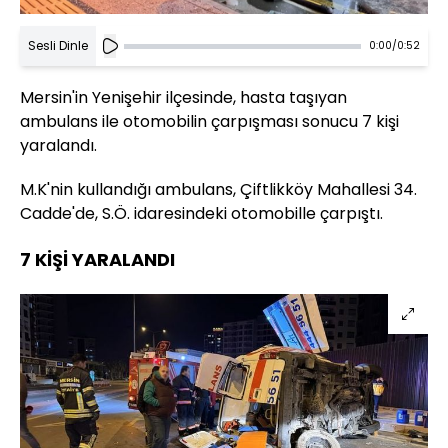
Sesli Dinle
0:00
/
0:52
Mersin'in Yenişehir ilçesinde, hasta taşıyan
ambulans ile otomobilin çarpışması sonucu 7 kişi
yaralandı.
M.K'nin kullandığı ambulans, Çiftlikköy Mahallesi 34.
Cadde'de, S.Ö. idaresindeki otomobille çarpıştı.
7 KİŞİ YARALANDI