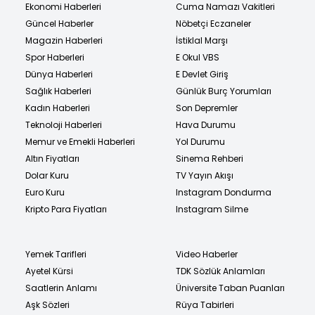
Ekonomi Haberleri
Cuma Namazı Vakitleri
Güncel Haberler
Nöbetçi Eczaneler
Magazin Haberleri
İstiklal Marşı
Spor Haberleri
E Okul VBS
Dünya Haberleri
E Devlet Giriş
Sağlık Haberleri
Günlük Burç Yorumları
Kadın Haberleri
Son Depremler
Teknoloji Haberleri
Hava Durumu
Memur ve Emekli Haberleri
Yol Durumu
Altın Fiyatları
Sinema Rehberi
Dolar Kuru
TV Yayın Akışı
Euro Kuru
Instagram Dondurma
Kripto Para Fiyatları
Instagram Silme
Yemek Tarifleri
Video Haberler
Ayetel Kürsi
TDK Sözlük Anlamları
Saatlerin Anlamı
Üniversite Taban Puanları
Aşk Sözleri
Rüya Tabirleri