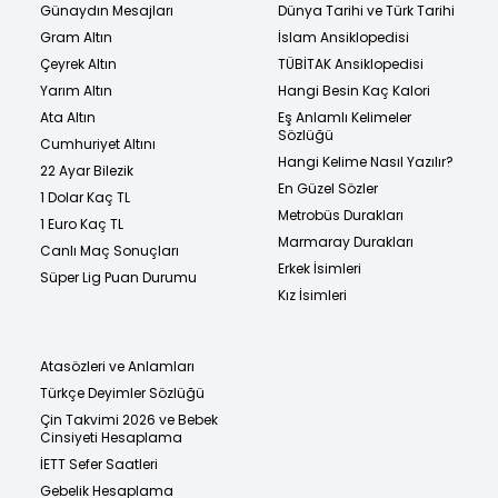
Günaydın Mesajları
Dünya Tarihi ve Türk Tarihi
Gram Altın
İslam Ansiklopedisi
Çeyrek Altın
TÜBİTAK Ansiklopedisi
Yarım Altın
Hangi Besin Kaç Kalori
Ata Altın
Eş Anlamlı Kelimeler
Sözlüğü
Cumhuriyet Altını
Hangi Kelime Nasıl Yazılır?
22 Ayar Bilezik
En Güzel Sözler
1 Dolar Kaç TL
Metrobüs Durakları
1 Euro Kaç TL
Marmaray Durakları
Canlı Maç Sonuçları
Erkek İsimleri
Süper Lig Puan Durumu
Kız İsimleri
Atasözleri ve Anlamları
Türkçe Deyimler Sözlüğü
Çin Takvimi 2026 ve Bebek
Cinsiyeti Hesaplama
İETT Sefer Saatleri
Gebelik Hesaplama