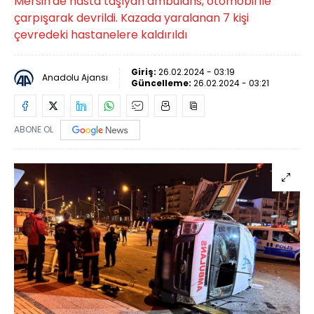
Mersin'de hasta taşıyan ambulans, otomobil ile
çarpışarak devrildi. Kazada yaralanan 7 kişi
çevredeki hastanelere kaldırıldı
Giriş:
26.02.2024 - 03:19
Anadolu Ajansı
Güncelleme:
26.02.2024 - 03:21
ABONE OL