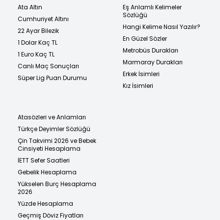
Ata Altın
Eş Anlamlı Kelimeler
Sözlüğü
Cumhuriyet Altını
Hangi Kelime Nasıl Yazılır?
22 Ayar Bilezik
En Güzel Sözler
1 Dolar Kaç TL
Metrobüs Durakları
1 Euro Kaç TL
Marmaray Durakları
Canlı Maç Sonuçları
Erkek İsimleri
Süper Lig Puan Durumu
Kız İsimleri
Atasözleri ve Anlamları
Türkçe Deyimler Sözlüğü
Çin Takvimi 2026 ve Bebek
Cinsiyeti Hesaplama
İETT Sefer Saatleri
Gebelik Hesaplama
Yükselen Burç Hesaplama
2026
Yüzde Hesaplama
Geçmiş Döviz Fiyatları