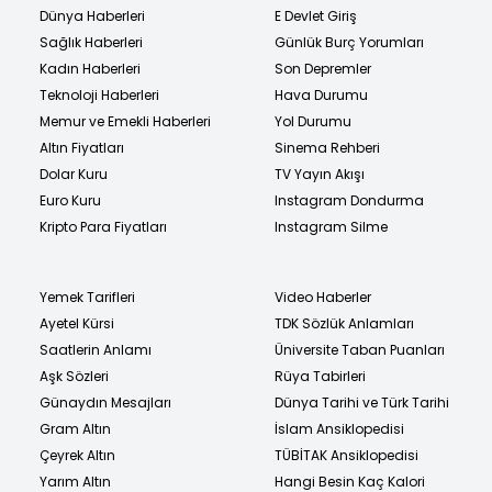
Dünya Haberleri
E Devlet Giriş
Sağlık Haberleri
Günlük Burç Yorumları
Kadın Haberleri
Son Depremler
Teknoloji Haberleri
Hava Durumu
Memur ve Emekli Haberleri
Yol Durumu
Altın Fiyatları
Sinema Rehberi
Dolar Kuru
TV Yayın Akışı
Euro Kuru
Instagram Dondurma
Kripto Para Fiyatları
Instagram Silme
Yemek Tarifleri
Video Haberler
Ayetel Kürsi
TDK Sözlük Anlamları
Saatlerin Anlamı
Üniversite Taban Puanları
Aşk Sözleri
Rüya Tabirleri
Günaydın Mesajları
Dünya Tarihi ve Türk Tarihi
Gram Altın
İslam Ansiklopedisi
Çeyrek Altın
TÜBİTAK Ansiklopedisi
Yarım Altın
Hangi Besin Kaç Kalori