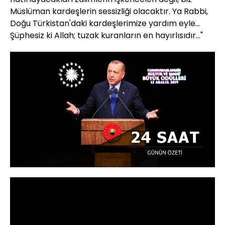
Müslüman kardeşlerin sessizliği olacaktır. Ya Rabbi,
Doğu Türkistan'daki kardeşlerimize yardım eyle...
Şüphesiz ki Allah; tuzak kuranların en hayırlısıdır..."
Yüklendi
:
34.55%
Sesi
Oynatma
720
Aç
Hızı