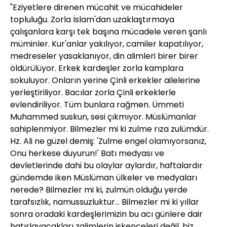
"Eziyetlere direnen mücahit ve mücahideler
topluluğu. Zorla İslam'dan uzaklaştırmaya
çalışanlara karşı tek başına mücadele veren şanlı
müminler. Kur'anlar yakılıyor, camiler kapatılıyor,
medreseler yasaklanıyor, din alimleri birer birer
öldürülüyor. Erkek kardeşler zorla kamplara
sokuluyor. Onların yerine Çinli erkekler ailelerine
yerleştiriliyor. Bacılar zorla Çinli erkeklerle
evlendiriliyor. Tüm bunlara rağmen. Ümmeti
Muhammed suskun, sesi çıkmıyor. Müslümanlar
sahiplenmiyor. Bilmezler mi ki zulme rıza zulümdür.
Hz. Ali ne güzel demiş: 'Zulme engel olamıyorsanız,
Onu herkese duyurun!' Batı medyası ve
devletlerinde dahi bu olaylar aylardır, haftalardır
gündemde iken Müslüman ülkeler ve medyaları
nerede? Bilmezler mi ki, zulmün olduğu yerde
tarafsızlık, namussuzluktur... Bilmezler mi ki yıllar
sonra oradaki kardeşlerimizin bu acı günlere dair
hatırlayacakları zalimlerin işkenceleri değil, biz