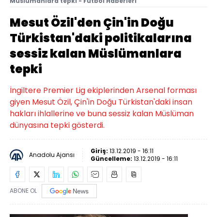
Müslümanlara tepki - Futbol Haberleri
Mesut Özil'den Çin'in Doğu
Türkistan'daki politikalarına
sessiz kalan Müslümanlara
tepki
İngiltere Premier Lig ekiplerinden Arsenal forması
giyen Mesut Özil, Çin'in Doğu Türkistan'daki insan
hakları ihlallerine ve buna sessiz kalan Müslüman
dünyasına tepki gösterdi.
Giriş:
13.12.2019 - 16:11
Anadolu Ajansı
Güncelleme:
13.12.2019 - 16:11
ABONE OL