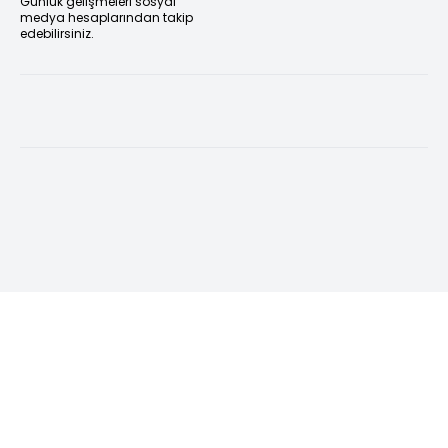
Günlük gelişmeleri sosyal
medya hesaplarından takip
edebilirsiniz.