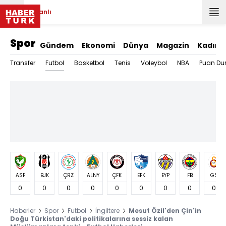
Canlı
Spor
Gündem
Ekonomi
Dünya
Magazin
Kadın
Futbol
Transfer
Basketbol
Tenis
Voleybol
NBA
Puan Du
ASF
BJK
ÇRZ
ALNY
ÇFK
EFK
EYP
FB
GS
0
0
0
0
0
0
0
0
0
Haberler
Spor
Futbol
İngiltere
Mesut Özil'den Çin'in
Doğu Türkistan'daki politikalarına sessiz kalan