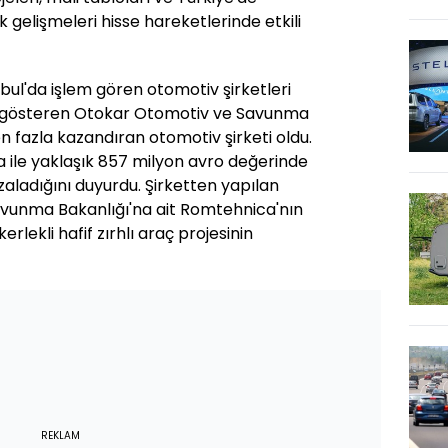
 gelişmeleri hisse hareketlerinde etkili
ul'da işlem gören otomotiv şirketleri
ış gösteren Otokar Otomotiv ve Savunma
en fazla kazandıran otomotiv şirketi oldu.
 ile yaklaşık 857 milyon avro değerinde
aladığını duyurdu. Şirketten yapılan
unma Bakanlığı'na ait Romtehnica'nın
erlekli hafif zırhlı araç projesinin
REKLAM