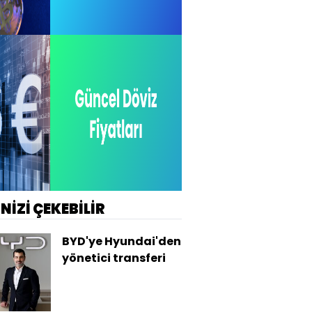
İNİZİ ÇEKEBİLİR
BYD'ye Hyundai'den
yönetici transferi