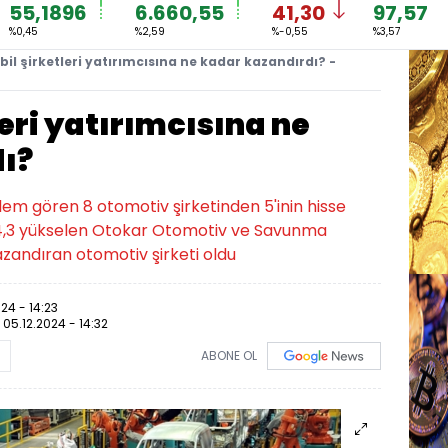
55,1896
6.660,55
41,30
97,57
%0,45
%2,59
%-0,55
%3,57
l şirketleri yatırımcısına ne kadar kazandırdı? -
eri yatırımcısına ne
ı?
lem gören 8 otomotiv şirketinden 5'inin hisse
 14,3 yükselen Otokar Otomotiv ve Savunma
azandıran otomotiv şirketi oldu
24 - 14:23
:
05.12.2024 - 14:32
ABONE OL