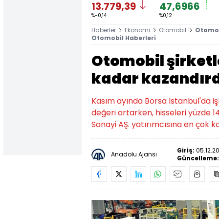
13.779,39
47,6966
%-0,14
%0,12
Haberler
Ekonomi
Otomobil
Otomobi
Otomobil Haberleri
Otomobil şirketl
kadar kazandırd
Kasım ayında Borsa İstanbul'da iş
değeri artarken, hisseleri yüzde
Sanayi AŞ. yatırımcısına en çok k
Giriş:
05.12.20
Anadolu Ajansı
Güncelleme