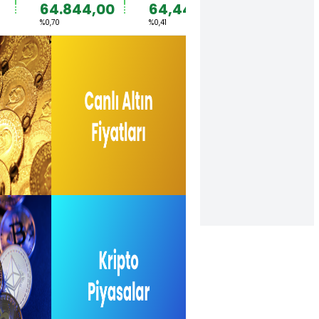
64.844,00
64,4492
1,1567
%0,70
%0,41
%0,36