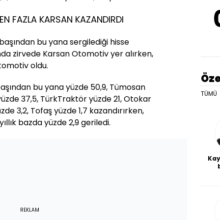
 EN FAZLA KARSAN KAZANDIRDI
 başından bu yana sergilediği hisse
da zirvede Karsan Otomotiv yer alırken,
omotiv oldu.
Öze
 başından bu yana yüzde 50,9, Tümosan
TÜMÜ
yüzde 37,5, TürkTraktör yüzde 21, Otokar
zde 3,2, Tofaş yüzde 1,7 kazandırırken,
ıllık bazda yüzde 2,9 geriledi.
Kay
De
haf
a
bl
REKLAM