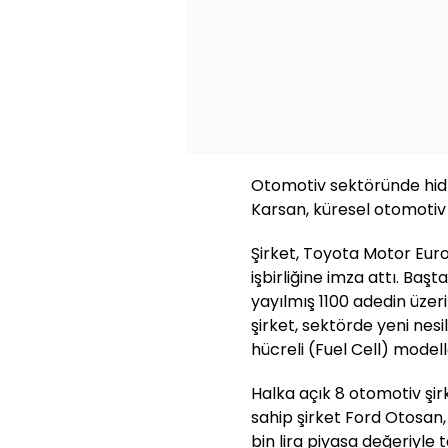
Otomotiv sektöründe hidr
Karsan, küresel otomotiv 
Şirket, Toyota Motor Europ
işbirliğine imza attı. Ba
yayılmış 1100 adedin üzer
şirket, sektörde yeni nesi
hücreli (Fuel Cell) modell
Halka açık 8 otomotiv şir
sahip şirket Ford Otosan,
bin lira piyasa değeriyle