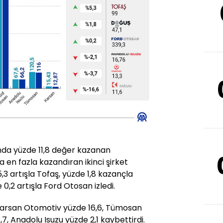
ında yüzde 11,8 değer kazanan
 en fazla kazandıran ikinci şirket
5,3 artışla Tofaş, yüzde 1,8 kazançla
,2 artışla Ford Otosan izledi.
Karsan Otomotiv yüzde 16,6, Tümosan
7, Anadolu Isuzu yüzde 2,1 kaybettirdi.