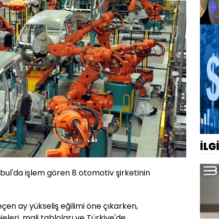
İLG
ul'da işlem gören 8 otomotiv şirketinin
çen ay yükseliş eğilimi öne çıkarken,
ojeleri, mali tabloları ve Türkiye'de