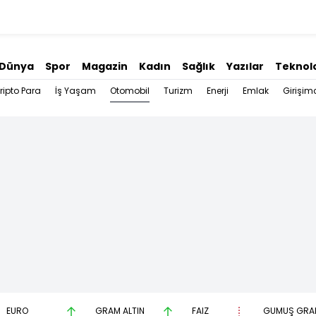
Dünya
Spor
Magazin
Kadın
Sağlık
Yazılar
Teknolo
Otomobil
ripto Para
İş Yaşam
Turizm
Enerji
Emlak
Girişimc
EURO
GRAM ALTIN
FAİZ
GÜMÜŞ GRA