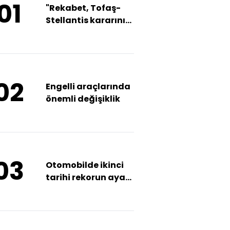
01
"Rekabet, Tofaş-
Stellantis kararını
gözden geçirecek"
02
Engelli araçlarında
önemli değişiklik
03
Otomobilde ikinci
tarihi rekorun ayak
sesleri