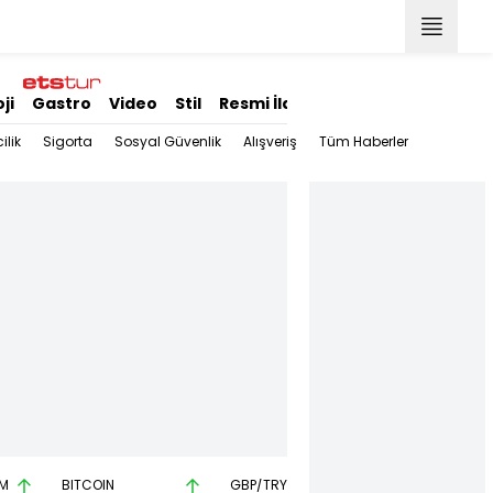
ji
Gastro
Video
Stil
Resmi İlanlar
ilik
Sigorta
Sosyal Güvenlik
Alışveriş
Tüm Haberler
M
BITCOIN
GBP/TRY
EUR/USD