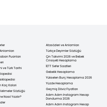
rler
Atasözleri ve Anlamları
 Anlamları
Türkçe Deyimler Sözlüğü
 Taban Puanları
Çin Takvimi 2026 ve Bebek
Cinsiyeti Hesaplama
eri
İETT Sefer Saatleri
i ve Türk Tarihi
Gebelik Hesaplama
klopedisi
Yükselen Burç Hesaplama 2026
siklopedisi
Yüzde Hesaplama
n Kaç Kalori
Geçmiş Döviz Fiyatları
Kelimeler Sözlüğü
Adım Adım Instagram Hesap
e Nasıl Yazılır?
Dondurma 2026
zler
Adım Adım Instagram Hesap