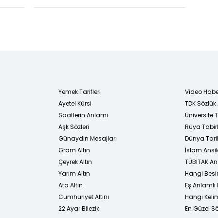
araya geldi
Yemek Tarifleri
Video Habe
Ayetel Kürsi
TDK Sözlük
i
Saatlerin Anlamı
Üniversite
Aşk Sözleri
Rüya Tabirl
Günaydın Mesajları
Dünya Tarih
Gram Altın
İslam Ansi
Çeyrek Altın
TÜBİTAK An
Yarım Altın
Hangi Besi
Ata Altın
Eş Anlamlı 
Cumhuriyet Altını
Hangi Kelim
22 Ayar Bilezik
En Güzel Sö