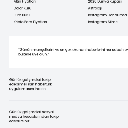
Altın Fiyatları
2026 Dünya Kupası
Dolar Kuru
Astroloji
Euro Kuru
Instagram Dondurma
Kripto Para Fiyatları
Instagram Silme
“Günün manşetlerini ve en çok okunan haberlerini her sabah e
bültene üye olun.”
Günlük gelişmeleri takip
edebilmek için habertürk
uygulamasını indirin
Günlük gelişmeleri sosyal
medya hesaplarından takip
edebilirsiniz.