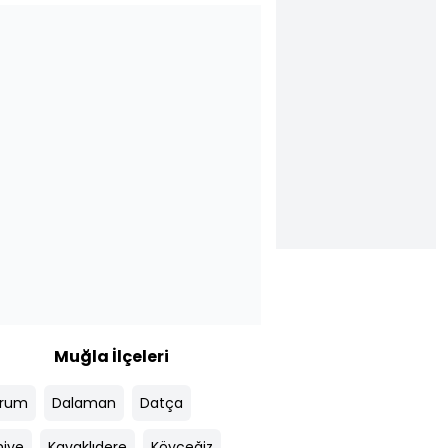
Muğla İlçeleri
drum
Dalaman
Datça
hiye
Kavaklıdere
Köyceğiz