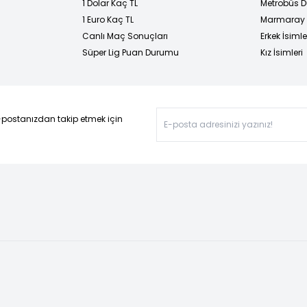
1 Dolar Kaç TL
Metrobüs D
1 Euro Kaç TL
Marmaray D
Canlı Maç Sonuçları
Erkek İsimle
Süper Lig Puan Durumu
Kız İsimleri
-postanızdan takip etmek için