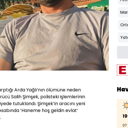
Mar
Ort
Yat
Ha
rptığı Arda Yağlı’nın ölümüne neden
rücü Salih Şimşek, polisteki işlemlerinin
iyede tutuklandı. Şimşek’in aracını yeni
esabında ‘Haneme hoş geldin evlat’
19
.
07