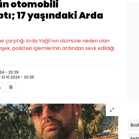
ün otomobili
tı; 17 yaşındaki Arda
 çarptığı Arda Yağlı'nın ölümüne neden olan
mşek, polisteki işlemlerinin ardından sevk edildiği
024 - 20:29
:
13.10.2024 - 20:35
Bo
Fet