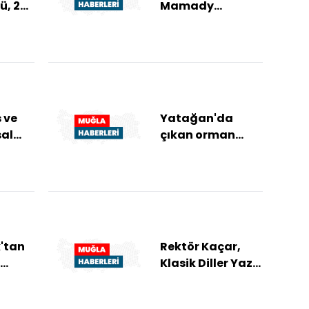
lü, 2
Mamady
Diarra'yı
kadrosuna kattı
 ve
Yatağan'da
al
çıkan orman
ifa
yangını
 "Şu
söndürüldü
yor...
k'tan
Rektör Kaçar,
Klasik Diller Yaz
 ve
Kursu
amı
öğrencileriyle bir