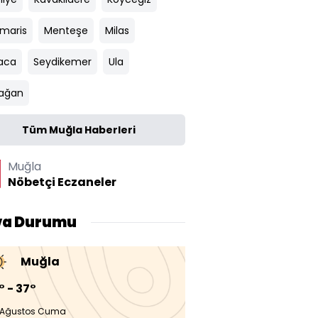
maris
Menteşe
Milas
aca
Seydikemer
Ula
ağan
Tüm Muğla Haberleri
Muğla
Nöbetçi Eczaneler
va Durumu
Muğla
° - 37°
 Ağustos Cuma