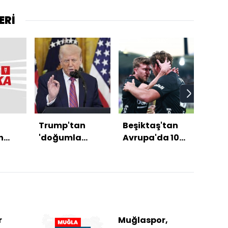
ERİ
Trump'tan
Beşiktaş'tan
MGK 
n
'doğumla
Avrupa'da 100.
sona
vatandaşlık'
galibiyet!
esind
kararı
e
di
r
Muğlaspor,