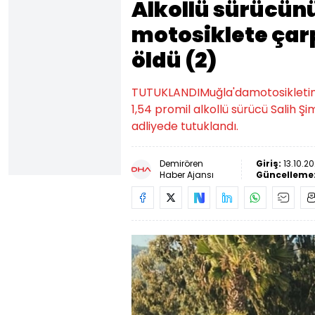
Alkollü sürücün
motosiklete çarp
öldü (2)
TUTUKLANDIMuğla'damotosikletine
1,54 promil alkollü sürücü Salih Şi
adliyede tutuklandı.
Demirören
Giriş:
13.10.2
Haber Ajansı
Güncelleme