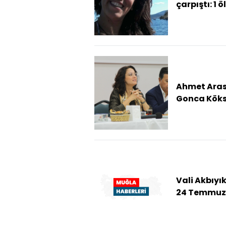
çarpıştı: 1 ö
yaralı (2)
Ahmet Aras
Gonca Köks
Aras'tan ist
açıklaması:
an istifa edi
Vali Akbıyı
24 Temmuz
Gazeteciler
Basın Bayr