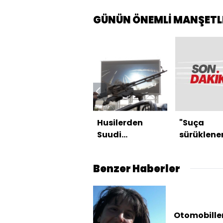
GÜNÜN ÖNEMLİ MANŞETL
Husilerden
"Suça
Suudi
sürüklene
Arabistan'a
çocuk"
saldırı
düzenlem
Benzer Haberler
e 2 madd
kabul edil
Otomobille