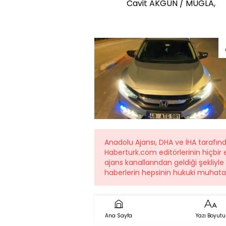
Cavit AKGÜN / MUĞLA,
Anadolu Ajansı, DHA ve İHA tarafı
Haberturk.com editörlerinin hiçbi
ajans kanallarından geldiği şekliyl
haberlerin hepsinin hukuki muhatab
Ana Sayfa
Yazı Boyutu