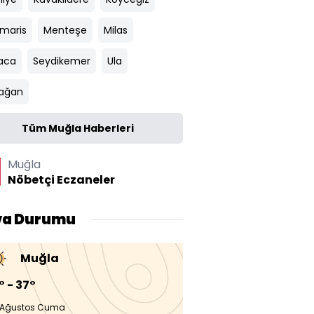
maris
Menteşe
Milas
aca
Seydikemer
Ula
ağan
Tüm Muğla Haberleri
Muğla
Nöbetçi Eczaneler
va Durumu
Muğla
° - 37°
 Ağustos Cuma