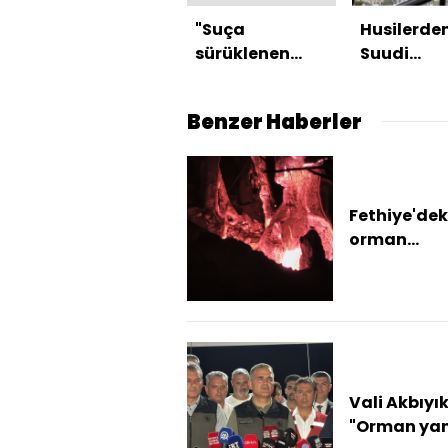
"Suça
Husilerde
sürüklenen
Suudi
çocuk"
Arabistan
düzenlemesind
saldırı
Benzer Haberler
e 2 madde
kabul edildi
Fethiye'dek
orman
yangınında 
saat: Ekiple
müdahales
sürüyor
Vali Akbıyık
"Orman yan