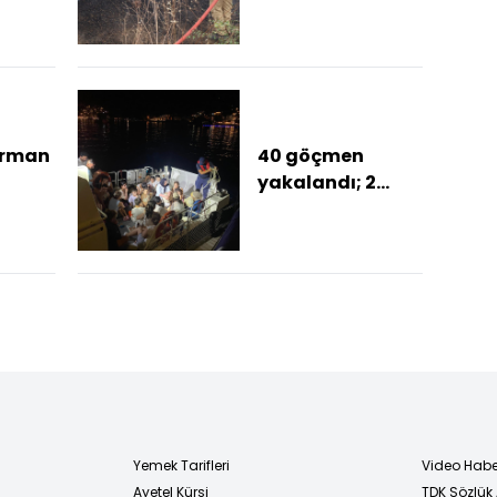
sonel
düşürüldü
la
iz
orman
40 göçmen
yakalandı; 2
gözaltı
Yemek Tarifleri
Video Habe
Ayetel Kürsi
TDK Sözlük