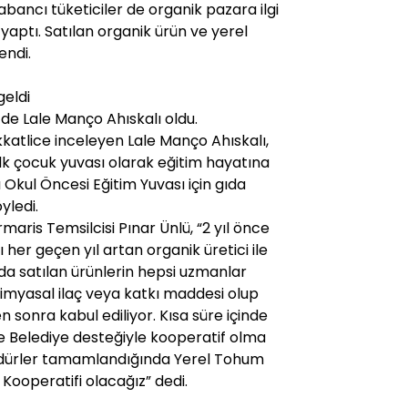
abancı tüketiciler de organik pazara ilgi
ş yaptı. Satılan organik ürün ve yerel
endi.
geldi
 de Lale Manço Ahıskalı oldu.
kkatlice inceleyen Lale Manço Ahıskalı,
ilk çocuk yuvası olarak eğitim hayatına
 Okul Öncesi Eğitim Yuvası için gıda
yledi.
ris Temsilcisi Pınar Ünlü, “2 yıl önce
 her geçen yıl artan organik üretici ile
da satılan ürünlerin hepsi uzmanlar
 Kimyasal ilaç veya katkı maddesi olup
n sonra kabul ediliyor. Kısa süre içinde
 Belediye desteğiyle kooperatif olma
sedürler tamamlandığında Yerel Tohum
 Kooperatifi olacağız” dedi.