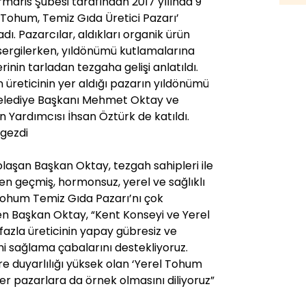
aris Şubesi tarafından 2017 yılında 9
el Tohum, Temiz Gıda Üretici Pazarı’
ladı. Pazarcılar, aldıkları organik ürün
k sergilerken, yıldönümü kutlamalarına
rinin tarladan tezgaha gelişi anlatıldı.
n üreticinin yer aldığı pazarın yıldönümü
Belediye Başkanı Mehmet Oktay ve
 Yardımcısı İhsan Öztürk de katıldı.
gezdi
laşan Başkan Oktay, tezgah sahipleri ile
ten geçmiş, hormonsuz, yerel ve sağlıklı
l Tohum Temiz Gıda Pazarı’nı çok
en Başkan Oktay, “Kent Konseyi ve Yerel
azla üreticinin yapay gübresiz ve
i sağlama çabalarını destekliyoruz.
 duyarlılığı yüksek olan ‘Yerel Tohum
er pazarlara da örnek olmasını diliyoruz”