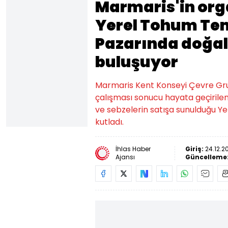
Marmaris'in org
Yerel Tohum Tem
Pazarında doğal 
buluşuyor
Marmaris Kent Konseyi Çevre Gru
çalışması sonucu hayata geçirile
ve sebzelerin satışa sunulduğu Yer
kutladı.
İhlas Haber
Giriş:
24.12.20
Ajansı
Güncelleme