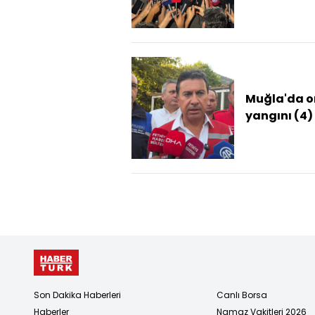
için 417 per
ve 126 araç
mücadelem
sü...
Muğla'da 
yangını (4)
Son Dakika Haberleri
Canlı Borsa
Haberler
Namaz Vakitleri 2026