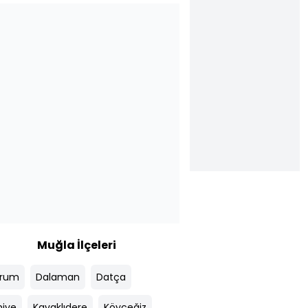
Muğla İlçeleri
drum
Dalaman
Datça
hiye
Kavaklıdere
Köyceğiz