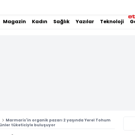
Magazin
Kadın
Sağlık
Yazılar
Teknoloji
G
i
Marmaris'in organik pazarı 2 yaşında Yerel Tohum
ünler tüketiciyle buluşuyor