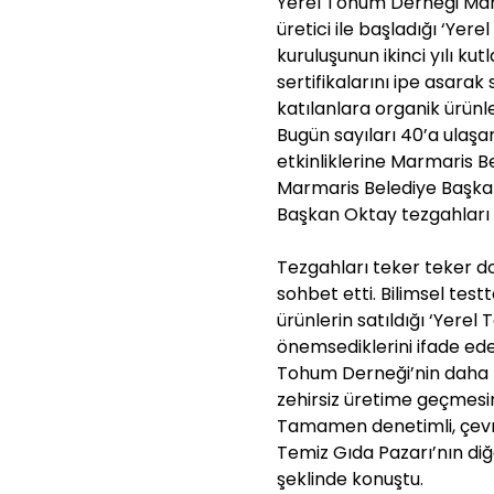
Yerel Tohum Derneği Marm
üretici ile başladığı ‘Yer
kuruluşunun ikinci yılı kut
sertifikalarını ipe asara
katılanlara organik ürünle
Bugün sayıları 40’a ulaşa
etkinliklerine Marmaris 
Marmaris Belediye Başkan
Başkan Oktay tezgahları 
Tezgahları teker teker do
sohbet etti. Bilimsel test
ürünlerin satıldığı ‘Yere
önemsediklerini ifade ed
Tohum Derneği’nin daha f
zehirsiz üretime geçmesin
Tamamen denetimli, çevre
Temiz Gıda Pazarı’nın diğ
şeklinde konuştu.