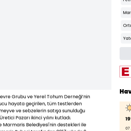
Mar
Ort
Yat
Ha
evre Grubu ve Yerel Tohum Derneği’nin
ucu hayata geçirilen, tüm testlerden
meyve ve sebzelerin satışa sunulduğu
tici Pazarı ikinci yılını kutladı.
19
Marmaris Belediyesi'nin destekleri ile
07