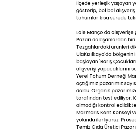
İlçede yerleşik yaşayan y
gösterip, bol bol alışveri
tohumlar kısa sürede tük
Lale Manço da alışverişe 
Pazarı dolaşanlardan biri
Tezgahlardaki ürünleri di
UlaKızılkaya'da bölgenin 
başlayan 'Barış Çocukları
alışverişi yapacaklarını sö
Yerel Tohum Derneği Marma
açtığımız pazarımız sayısı
doldu. Organik pazarımız
tarafından test ediliyor.
olmadığı kontrol edildikte
Marmaris Kent Konseyi ve
yolunda ilerliyoruz. Pro
Temiz Gıda Üretici Pazarı