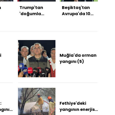
n
Trump'tan
Beşiktaş'tan
MGK 
'doğumla
Avrupa'da 100.
sona
'a
vatandaşlık'
galibiyet!
kararı
i
Muğla'da orman
yangını (5)
13.
rin
i
:
Fethiye'deki
gını
yangının enerjisi