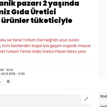
anik pazarı 2 yaşında
iz Gıda Üretici
ürünler tüketiciyle
bu ve Yerel Tohum Derneği'nin uzun süren
n, tüm testlerden başarıyla geçen organik meyve
el Tohum Temiz Gıda Üretici Pazarı ikinci yılını
19 - 10:01
:
24.12.2019 - 11:00
Bo
Fet