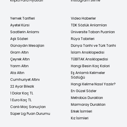
Kripto Para Fiyatları
Instagram Silme
Yemek Tarifleri
Video Haberler
Ayetel Kürsi
TDK Sözlük Anlamları
Saatlerin Anlamı
Üniversite Taban Puanları
Aşk Sözleri
Rüya Tabirleri
Günaydın Mesajları
Dünya Tarihi ve Türk Tarihi
Gram Altın
İslam Ansiklopedisi
Çeyrek Altın
TÜBİTAK Ansiklopedisi
Yarım Altın
Hangi Besin Kaç Kalori
Ata Altın
Eş Anlamlı Kelimeler
Sözlüğü
Cumhuriyet Altını
Hangi Kelime Nasıl Yazılır?
22 Ayar Bilezik
En Güzel Sözler
1 Dolar Kaç TL
Metrobüs Durakları
1 Euro Kaç TL
Marmaray Durakları
Canlı Maç Sonuçları
Erkek İsimleri
Süper Lig Puan Durumu
Kız İsimleri