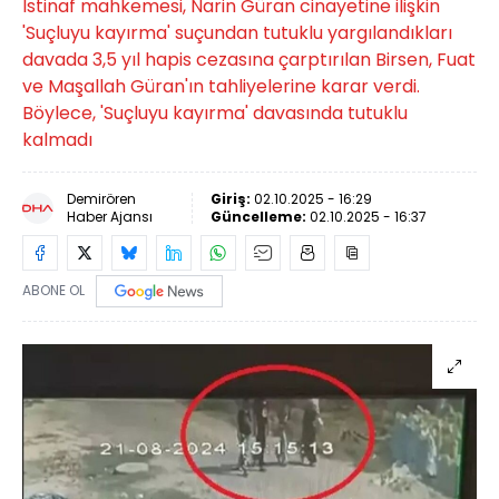
İstinaf mahkemesi, Narin Güran cinayetine ilişkin
'Suçluyu kayırma' suçundan tutuklu yargılandıkları
davada 3,5 yıl hapis cezasına çarptırılan Birsen, Fuat
ve Maşallah Güran'ın tahliyelerine karar verdi.
Böylece, 'Suçluyu kayırma' davasında tutuklu
kalmadı
Demirören
Giriş:
02.10.2025 - 16:29
Haber Ajansı
Güncelleme:
02.10.2025 - 16:37
ABONE OL