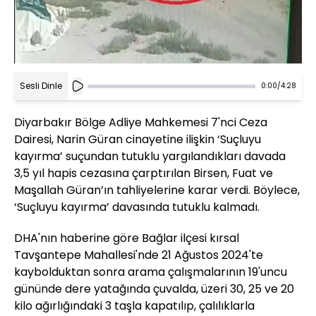
Sesli Dinle
0:00
/
4:28
Diyarbakır Bölge Adliye Mahkemesi 7'nci Ceza
Dairesi, Narin Güran cinayetine ilişkin ‘Suçluyu
kayırma’ suçundan tutuklu yargılandıkları davada
3,5 yıl hapis cezasına çarptırılan Birsen, Fuat ve
Maşallah Güran’ın tahliyelerine karar verdi. Böylece,
‘Suçluyu kayırma’ davasında tutuklu kalmadı.
DHA'nın haberine göre Bağlar ilçesi kırsal
Tavşantepe Mahallesi'nde 21 Ağustos 2024'te
kaybolduktan sonra arama çalışmalarının 19'uncu
gününde dere yatağında çuvalda, üzeri 30, 25 ve 20
kilo ağırlığındaki 3 taşla kapatılıp, çalılıklarla