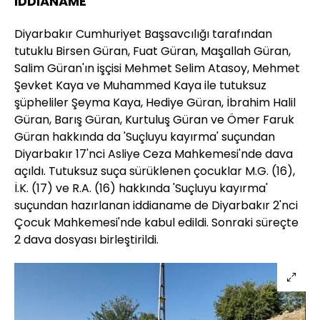
İDDİANAME
Diyarbakır Cumhuriyet Başsavcılığı tarafından
tutuklu Birsen Güran, Fuat Güran, Maşallah Güran,
Salim Güran'ın işçisi Mehmet Selim Atasoy, Mehmet
Şevket Kaya ve Muhammed Kaya ile tutuksuz
şüpheliler Şeyma Kaya, Hediye Güran, İbrahim Halil
Güran, Barış Güran, Kurtuluş Güran ve Ömer Faruk
Güran hakkında da 'Suçluyu kayırma' suçundan
Diyarbakır 17'nci Asliye Ceza Mahkemesi'nde dava
açıldı. Tutuksuz suça sürüklenen çocuklar M.G. (16),
İ.K. (17) ve R.A. (16) hakkında 'Suçluyu kayırma'
suçundan hazırlanan iddianame de Diyarbakır 2'nci
Çocuk Mahkemesi'nde kabul edildi. Sonraki süreçte
2 dava dosyası birleştirildi.