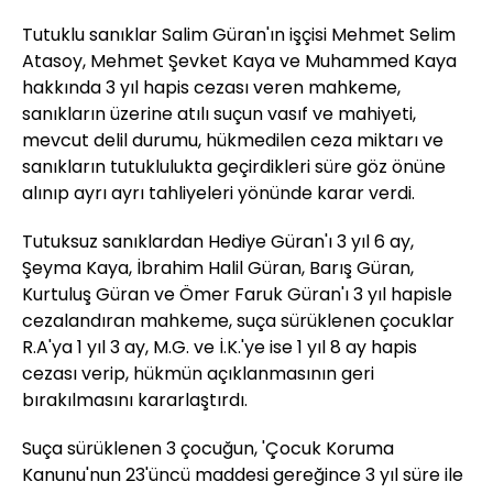
Tutuklu sanıklar Salim Güran'ın işçisi Mehmet Selim
Atasoy, Mehmet Şevket Kaya ve Muhammed Kaya
hakkında 3 yıl hapis cezası veren mahkeme,
sanıkların üzerine atılı suçun vasıf ve mahiyeti,
mevcut delil durumu, hükmedilen ceza miktarı ve
sanıkların tutuklulukta geçirdikleri süre göz önüne
alınıp ayrı ayrı tahliyeleri yönünde karar verdi.
Tutuksuz sanıklardan Hediye Güran'ı 3 yıl 6 ay,
Şeyma Kaya, İbrahim Halil Güran, Barış Güran,
Kurtuluş Güran ve Ömer Faruk Güran'ı 3 yıl hapisle
cezalandıran mahkeme, suça sürüklenen çocuklar
R.A'ya 1 yıl 3 ay, M.G. ve İ.K.'ye ise 1 yıl 8 ay hapis
cezası verip, hükmün açıklanmasının geri
bırakılmasını kararlaştırdı.
Suça sürüklenen 3 çocuğun, 'Çocuk Koruma
Kanunu'nun 23'üncü maddesi gereğince 3 yıl süre ile