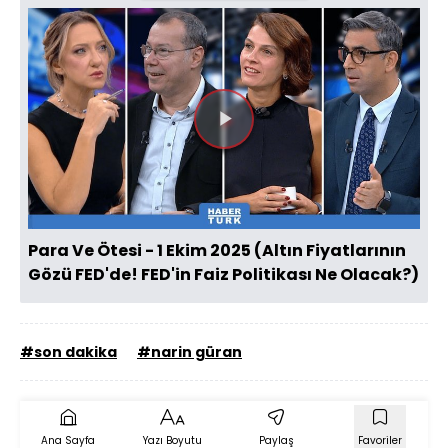
Videoyu
Oynat
Para Ve Ötesi - 1 Ekim 2025 (Altın Fiyatlarının
Gözü FED'de! FED'in Faiz Politikası Ne Olacak?)
#son dakika
#narin güran
Ana Sayfa
Yazı Boyutu
Paylaş
Favoriler