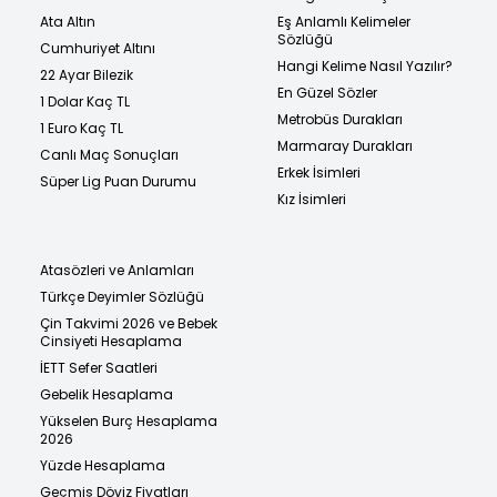
Ata Altın
Eş Anlamlı Kelimeler
Sözlüğü
Cumhuriyet Altını
Hangi Kelime Nasıl Yazılır?
22 Ayar Bilezik
En Güzel Sözler
1 Dolar Kaç TL
Metrobüs Durakları
1 Euro Kaç TL
Marmaray Durakları
Canlı Maç Sonuçları
Erkek İsimleri
Süper Lig Puan Durumu
Kız İsimleri
Atasözleri ve Anlamları
Türkçe Deyimler Sözlüğü
Çin Takvimi 2026 ve Bebek
Cinsiyeti Hesaplama
İETT Sefer Saatleri
Gebelik Hesaplama
Yükselen Burç Hesaplama
2026
Yüzde Hesaplama
Geçmiş Döviz Fiyatları