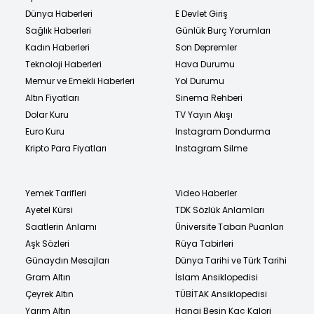
Dünya Haberleri
E Devlet Giriş
Sağlık Haberleri
Günlük Burç Yorumları
Kadın Haberleri
Son Depremler
Teknoloji Haberleri
Hava Durumu
Memur ve Emekli Haberleri
Yol Durumu
Altın Fiyatları
Sinema Rehberi
Dolar Kuru
TV Yayın Akışı
Euro Kuru
Instagram Dondurma
Kripto Para Fiyatları
Instagram Silme
Yemek Tarifleri
Video Haberler
Ayetel Kürsi
TDK Sözlük Anlamları
Saatlerin Anlamı
Üniversite Taban Puanları
Aşk Sözleri
Rüya Tabirleri
Günaydın Mesajları
Dünya Tarihi ve Türk Tarihi
Gram Altın
İslam Ansiklopedisi
Çeyrek Altın
TÜBİTAK Ansiklopedisi
Yarım Altın
Hangi Besin Kaç Kalori