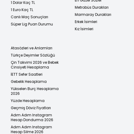
En Güzel Sözler
1 Dolar Kaç TL
Metrobüs Durakları
1 Euro Kaç TL
Marmaray Durakları
Canlı Maç Sonuçları
Erkek İsimleri
Süper Lig Puan Durumu
Kız İsimleri
Atasözleri ve Anlamları
Türkçe Deyimler Sözlüğü
Çin Takvimi 2026 ve Bebek
Cinsiyeti Hesaplama
İETT Sefer Saatleri
Gebelik Hesaplama
Yükselen Burç Hesaplama
2026
Yüzde Hesaplama
Geçmiş Döviz Fiyatları
Adım Adım Instagram
Hesap Dondurma 2026
Adım Adım Instagram
Hesap Silme 2026