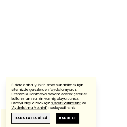
Sizlere daha iyi bir hizmet sunabilmek için
sitemizde çerezlerden faydalanıyoruz.
Sitemizi kullanmaya devam ederek çerezleri
Powered by
Translate
kullanmamıza izin vermiş oluyorsunuz.
Detaylı bilgi almak için
‘Çerez Politikasını’
ve
‘Aydınlatma Metnini’
inceleyebilirsiniz.
Bu çeviride
Google Translete
kullanılmıştır.
Anlam ve çeviri hatalarından
haberturk.com
DAHA FAZLA BİLGİ
KABUL ET
sorumlu değildir.