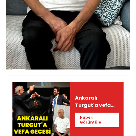
Ankaralı
Turgut'a vefa
gecesi
Haberi
Görüntüle