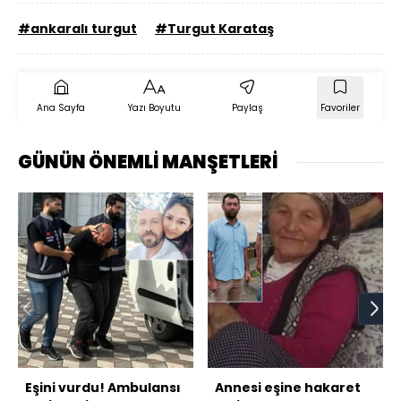
#ankaralı turgut
#Turgut Karataş
Ana Sayfa
Yazı Boyutu
Paylaş
Favoriler
GÜNÜN ÖNEMLİ MANŞETLERİ
Eşini vurdu! Ambulansı
Annesi eşine hakaret