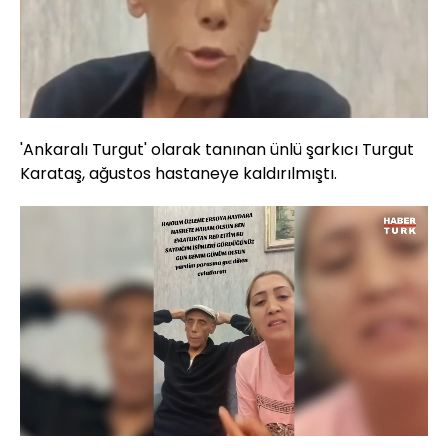
'Ankaralı Turgut' olarak tanınan ünlü şarkıcı Turgut
Karataş, ağustos hastaneye kaldırılmıştı.
Yüklendi
:
53.34%
Sesi
Oynatma
720
Aç
Hızı