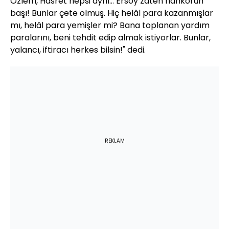
Özlem, Hasret hepsi aynı... Ersoy zaten nankörün
başı! Bunlar çete olmuş. Hiç helâl para kazanmışlar
mı, helâl para yemişler mi? Bana toplanan yardım
paralarını, beni tehdit edip almak istiyorlar. Bunlar,
yalancı, iftiracı herkes bilsin!" dedi.
REKLAM