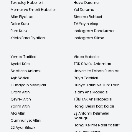
Teknoloji Haberleri
Hava Durumu
Memur ve Emekli Haberleri
Yol Durumu
Altın Fiyatları
Sinema Rehberi
Dolar Kuru
TV Yayın Akışı
Euro Kuru
Instagram Dondurma
Kripto Para Fiyatları
Instagram Silme
Yemek Tarifleri
Video Haberler
Ayetel Kürsi
TDK Sözlük Anlamları
Saatlerin Anlamı
Üniversite Taban Puanları
Aşk Sözleri
Rüya Tabirleri
Günaydın Mesajları
Dünya Tarihi ve Türk Tarihi
Gram Altın
İslam Ansiklopedisi
Çeyrek Altın
TÜBİTAK Ansiklopedisi
Yarım Altın
Hangi Besin Kaç Kalori
Ata Altın
Eş Anlamlı Kelimeler
Sözlüğü
Cumhuriyet Altını
Hangi Kelime Nasıl Yazılır?
22 Ayar Bilezik