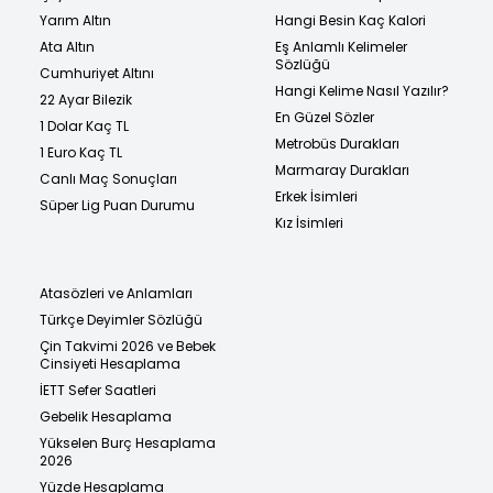
Yarım Altın
Hangi Besin Kaç Kalori
Ata Altın
Eş Anlamlı Kelimeler
Sözlüğü
Cumhuriyet Altını
Hangi Kelime Nasıl Yazılır?
22 Ayar Bilezik
En Güzel Sözler
1 Dolar Kaç TL
Metrobüs Durakları
1 Euro Kaç TL
Marmaray Durakları
Canlı Maç Sonuçları
Erkek İsimleri
Süper Lig Puan Durumu
Kız İsimleri
Atasözleri ve Anlamları
Türkçe Deyimler Sözlüğü
Çin Takvimi 2026 ve Bebek
Cinsiyeti Hesaplama
İETT Sefer Saatleri
Gebelik Hesaplama
Yükselen Burç Hesaplama
2026
Yüzde Hesaplama