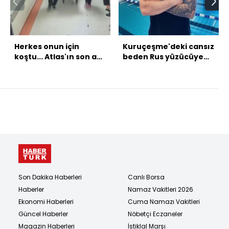
Herkes onun için
Kuruçeşme'deki cansız
koştu... Atlas'ın son anı
beden Rus yüzücüye
kamerada!
ait çıktı!
Son Dakika Haberleri
Canlı Borsa
Haberler
Namaz Vakitleri 2026
Ekonomi Haberleri
Cuma Namazı Vakitleri
Güncel Haberler
Nöbetçi Eczaneler
Magazin Haberleri
İstiklal Marşı