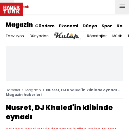
Canlı
Magazin
Gündem
Ekonomi
Dünya
Spor
Kadı
Televizyon
Dünyadan
Röportajlar
Müzik
Haberler
Magazin
Nusret, DJ Khaled'in klibinde oynadı -
Magazin haberleri
Nusret, DJ Khaled'in klibinde
oynadı