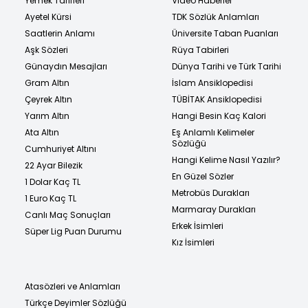
Yemek Tarifleri
Video Haberler
Ayetel Kürsi
TDK Sözlük Anlamları
Saatlerin Anlamı
Üniversite Taban Puanları
Aşk Sözleri
Rüya Tabirleri
Günaydın Mesajları
Dünya Tarihi ve Türk Tarihi
Gram Altın
İslam Ansiklopedisi
Çeyrek Altın
TÜBİTAK Ansiklopedisi
Yarım Altın
Hangi Besin Kaç Kalori
Ata Altın
Eş Anlamlı Kelimeler
Sözlüğü
Cumhuriyet Altını
Hangi Kelime Nasıl Yazılır?
22 Ayar Bilezik
En Güzel Sözler
1 Dolar Kaç TL
Metrobüs Durakları
1 Euro Kaç TL
Marmaray Durakları
Canlı Maç Sonuçları
Erkek İsimleri
Süper Lig Puan Durumu
Kız İsimleri
Atasözleri ve Anlamları
Türkçe Deyimler Sözlüğü