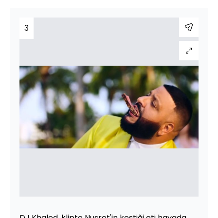
3
DJ Khaled, klipte Nusret'in kestiği eti havada