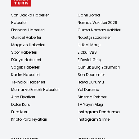
Son Dakika Haberleri
Canlı Borsa
Haberler
Namaz Vakitleri 2026
Ekonomi Haberleri
Cuma Namazı Vakitleri
Güncel Haberler
Nöbetçi Eczaneler
Magazin Haberleri
İstiklal Marşı
Spor Haberleri
E Okul VBS
Dünya Haberleri
E Devlet Giriş
Sağlık Haberleri
Günlük Burç Yorumları
Kadın Haberleri
Son Depremler
Teknoloji Haberleri
Hava Durumu
Memur ve Emekli Haberleri
Yol Durumu
Altın Fiyatları
Sinema Rehberi
Dolar Kuru
TV Yayın Akışı
Euro Kuru
Instagram Dondurma
Kripto Para Fiyatları
Instagram Silme