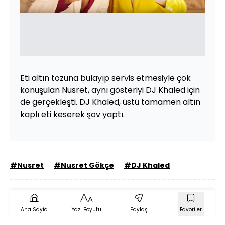
Eti altın tozuna bulayıp servis etmesiyle çok
konuşulan Nusret, aynı gösteriyi DJ Khaled için
de gerçekleşti. DJ Khaled, üstü tamamen altın
kaplı eti keserek şov yaptı.
#Nusret
#Nusret Gökçe
#DJ Khaled
Ana Sayfa
Yazı Boyutu
Paylaş
Favoriler