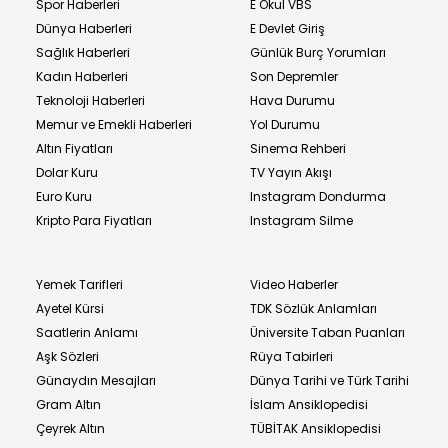
Spor Haberleri
E Okul VBS
Dünya Haberleri
E Devlet Giriş
Sağlık Haberleri
Günlük Burç Yorumları
Kadın Haberleri
Son Depremler
Teknoloji Haberleri
Hava Durumu
Memur ve Emekli Haberleri
Yol Durumu
Altın Fiyatları
Sinema Rehberi
Dolar Kuru
TV Yayın Akışı
Euro Kuru
Instagram Dondurma
Kripto Para Fiyatları
Instagram Silme
Yemek Tarifleri
Video Haberler
Ayetel Kürsi
TDK Sözlük Anlamları
Saatlerin Anlamı
Üniversite Taban Puanları
Aşk Sözleri
Rüya Tabirleri
Günaydın Mesajları
Dünya Tarihi ve Türk Tarihi
Gram Altın
İslam Ansiklopedisi
Çeyrek Altın
TÜBİTAK Ansiklopedisi