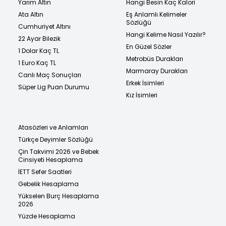
Yarım Altın
Hangi Besin Kaç Kalori
Ata Altın
Eş Anlamlı Kelimeler
Sözlüğü
Cumhuriyet Altını
Hangi Kelime Nasıl Yazılır?
22 Ayar Bilezik
En Güzel Sözler
1 Dolar Kaç TL
Metrobüs Durakları
1 Euro Kaç TL
Marmaray Durakları
Canlı Maç Sonuçları
Erkek İsimleri
Süper Lig Puan Durumu
Kız İsimleri
Atasözleri ve Anlamları
Türkçe Deyimler Sözlüğü
Çin Takvimi 2026 ve Bebek
Cinsiyeti Hesaplama
İETT Sefer Saatleri
Gebelik Hesaplama
Yükselen Burç Hesaplama
2026
Yüzde Hesaplama