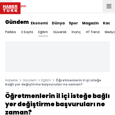
Canlı
Gündem
Ekonomi
Dünya
Spor
Magazin
Kadın
Eğitim
Politika
3.Sayfa
Güvenlik
İnanç
HT Trend
Medy
Haberler
Gündem
Eğitim
Öğretmenlerin il içi isteğe
bağlı yer değiştirme başvuruları ne zaman?
Öğretmenlerin il içi isteğe bağlı
yer değiştirme başvuruları ne
zaman?