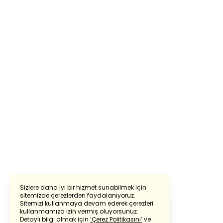
Sizlere daha iyi bir hizmet sunabilmek için
sitemizde çerezlerden faydalanıyoruz.
Sitemizi kullanmaya devam ederek çerezleri
Powered by
Translate
kullanmamıza izin vermiş oluyorsunuz.
Detaylı bilgi almak için
‘Çerez Politikasını’
ve