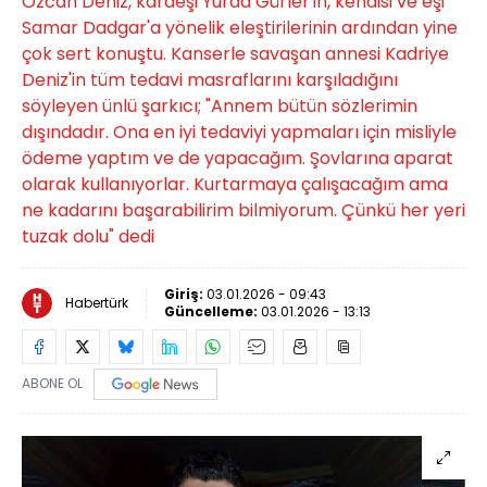
Özcan Deniz, kardeşi Yurda Gürler'in, kendisi ve eşi
Samar Dadgar'a yönelik eleştirilerinin ardından yine
çok sert konuştu. Kanserle savaşan annesi Kadriye
Deniz'in tüm tedavi masraflarını karşıladığını
söyleyen ünlü şarkıcı; "Annem bütün sözlerimin
dışındadır. Ona en iyi tedaviyi yapmaları için misliyle
ödeme yaptım ve de yapacağım. Şovlarına aparat
olarak kullanıyorlar. Kurtarmaya çalışacağım ama
ne kadarını başarabilirim bilmiyorum. Çünkü her yeri
tuzak dolu" dedi
Giriş:
03.01.2026 - 09:43
Habertürk
Güncelleme:
03.01.2026 - 13:13
ABONE OL