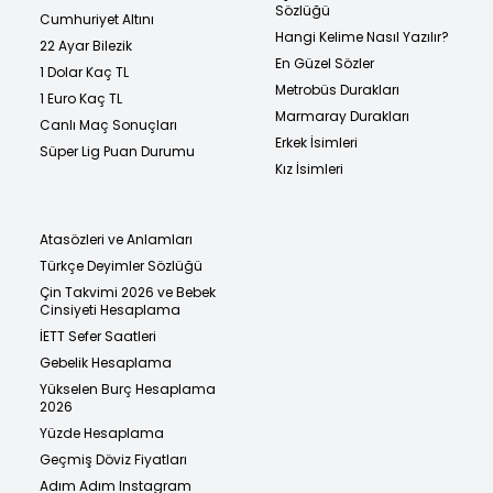
Sözlüğü
Cumhuriyet Altını
Hangi Kelime Nasıl Yazılır?
22 Ayar Bilezik
En Güzel Sözler
1 Dolar Kaç TL
Metrobüs Durakları
1 Euro Kaç TL
Marmaray Durakları
Canlı Maç Sonuçları
Erkek İsimleri
Süper Lig Puan Durumu
Kız İsimleri
Atasözleri ve Anlamları
Türkçe Deyimler Sözlüğü
Çin Takvimi 2026 ve Bebek
Cinsiyeti Hesaplama
İETT Sefer Saatleri
Gebelik Hesaplama
Yükselen Burç Hesaplama
2026
Yüzde Hesaplama
Geçmiş Döviz Fiyatları
Adım Adım Instagram