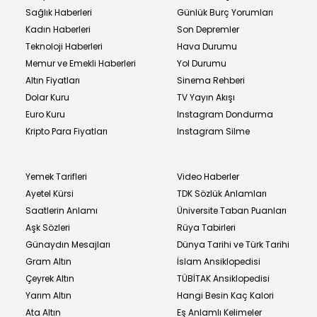
Sağlık Haberleri
Günlük Burç Yorumları
Kadın Haberleri
Son Depremler
Teknoloji Haberleri
Hava Durumu
Memur ve Emekli Haberleri
Yol Durumu
Altın Fiyatları
Sinema Rehberi
Dolar Kuru
TV Yayın Akışı
Euro Kuru
Instagram Dondurma
Kripto Para Fiyatları
Instagram Silme
Yemek Tarifleri
Video Haberler
Ayetel Kürsi
TDK Sözlük Anlamları
Saatlerin Anlamı
Üniversite Taban Puanları
Aşk Sözleri
Rüya Tabirleri
Günaydın Mesajları
Dünya Tarihi ve Türk Tarihi
Gram Altın
İslam Ansiklopedisi
Çeyrek Altın
TÜBİTAK Ansiklopedisi
Yarım Altın
Hangi Besin Kaç Kalori
Ata Altın
Eş Anlamlı Kelimeler