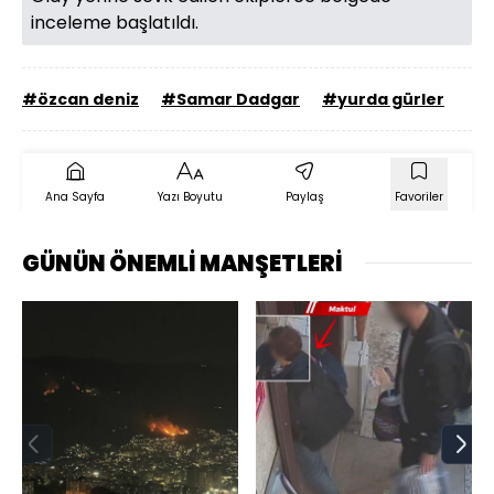
inceleme başlatıldı.
#özcan deniz
#Samar Dadgar
#yurda gürler
Ana Sayfa
Yazı Boyutu
Paylaş
Favoriler
GÜNÜN ÖNEMLİ MANŞETLERİ