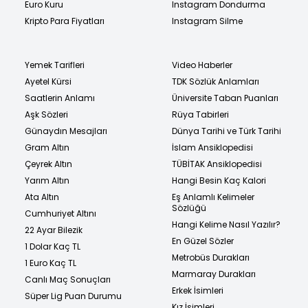
Euro Kuru
Instagram Dondurma
Kripto Para Fiyatları
Instagram Silme
Yemek Tarifleri
Video Haberler
Ayetel Kürsi
TDK Sözlük Anlamları
Saatlerin Anlamı
Üniversite Taban Puanları
Aşk Sözleri
Rüya Tabirleri
Günaydın Mesajları
Dünya Tarihi ve Türk Tarihi
Gram Altın
İslam Ansiklopedisi
Çeyrek Altın
TÜBİTAK Ansiklopedisi
Yarım Altın
Hangi Besin Kaç Kalori
Ata Altın
Eş Anlamlı Kelimeler
Sözlüğü
Cumhuriyet Altını
Hangi Kelime Nasıl Yazılır?
22 Ayar Bilezik
En Güzel Sözler
1 Dolar Kaç TL
Metrobüs Durakları
1 Euro Kaç TL
Marmaray Durakları
Canlı Maç Sonuçları
Erkek İsimleri
Süper Lig Puan Durumu
Kız İsimleri