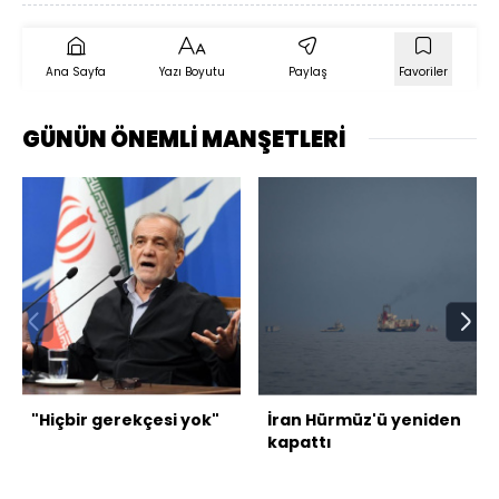
Ana Sayfa
Yazı Boyutu
Paylaş
Favoriler
GÜNÜN ÖNEMLİ MANŞETLERİ
"Hiçbir gerekçesi yok"
İran Hürmüz'ü yeniden
kapattı