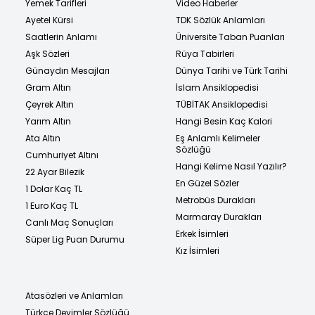
Yemek Tarifleri
Video Haberler
Ayetel Kürsi
TDK Sözlük Anlamları
Saatlerin Anlamı
Üniversite Taban Puanları
Aşk Sözleri
Rüya Tabirleri
Günaydın Mesajları
Dünya Tarihi ve Türk Tarihi
Gram Altın
İslam Ansiklopedisi
Çeyrek Altın
TÜBİTAK Ansiklopedisi
Yarım Altın
Hangi Besin Kaç Kalori
Ata Altın
Eş Anlamlı Kelimeler
Sözlüğü
Cumhuriyet Altını
Hangi Kelime Nasıl Yazılır?
22 Ayar Bilezik
En Güzel Sözler
1 Dolar Kaç TL
Metrobüs Durakları
1 Euro Kaç TL
Marmaray Durakları
Canlı Maç Sonuçları
Erkek İsimleri
Süper Lig Puan Durumu
Kız İsimleri
Atasözleri ve Anlamları
Türkçe Deyimler Sözlüğü