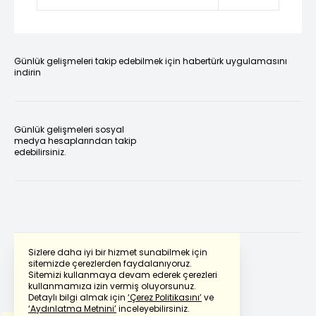
Günlük gelişmeleri takip edebilmek için habertürk uygulamasını
indirin
Günlük gelişmeleri sosyal
medya hesaplarından takip
edebilirsiniz.
Sizlere daha iyi bir hizmet sunabilmek için
sitemizde çerezlerden faydalanıyoruz.
Sitemizi kullanmaya devam ederek çerezleri
Powered by
Translate
kullanmamıza izin vermiş oluyorsunuz.
Detaylı bilgi almak için
‘Çerez Politikasını’
ve
‘Aydınlatma Metnini’
inceleyebilirsiniz.