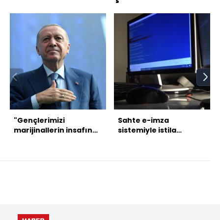
"Gençlerimizi
Sahte e-imza
marijinallerin insafına
sistemiyle istila
terk etmeyeceğiz"
girişimi!