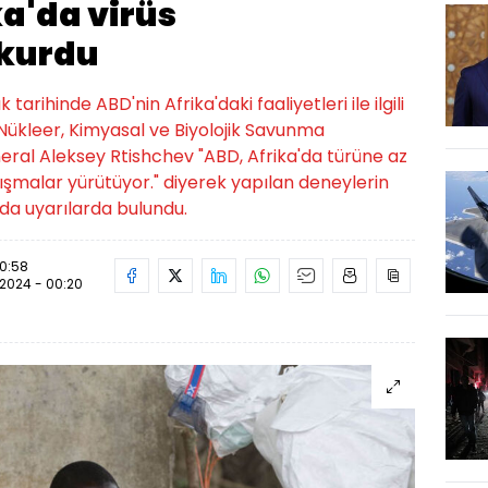
a'da virüs
 kurdu
arihinde ABD'nin Afrika'daki faaliyetleri ile ilgili
Nükleer, Kimyasal ve Biyolojik Savunma
General Aleksey Rtishchev "ABD, Afrika'da türüne az
ışmalar yürütüyor." diyerek yapılan deneylerin
nda uyarılarda bulundu.
20:58
.2024 - 00:20