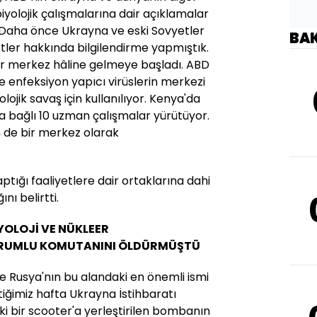
iyolojik çalışmalarına dair açıklamalar
aha önce Ukrayna ve eski Sovyetler
BA
iyetler hakkında bilgilendirme yapmıştık.
bir merkez hâline gelmeye başladı. ABD
ve enfeksiyon yapıcı virüslerin merkezi
lojik savaş için kullanılıyor. Kenya'da
 bağlı 10 uzman çalışmalar yürütüyor.
çin de bir merkez olarak
ptığı faaliyetlere dair ortaklarına dahi
ı belirtti.
YOLOJİ VE NÜKLEER
RUMLU KOMUTANINI ÖLDÜRMÜŞTÜ
 Rusya'nın bu alandaki en önemli ismi
eçtiğimiz hafta Ukrayna İstihbaratı
i bir scooter'a yerleştirilen bombanın