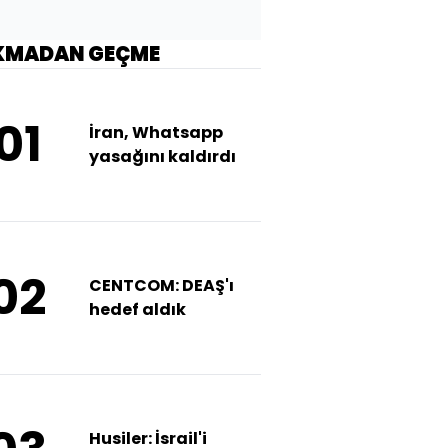
KMADAN GEÇME
01
İran, Whatsapp
yasağını kaldırdı
02
CENTCOM: DEAŞ'ı
hedef aldık
Husiler: İsrail'i