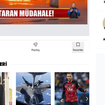
De
haf
a
bl
dü
Paylaş
Favoriler
ERİ