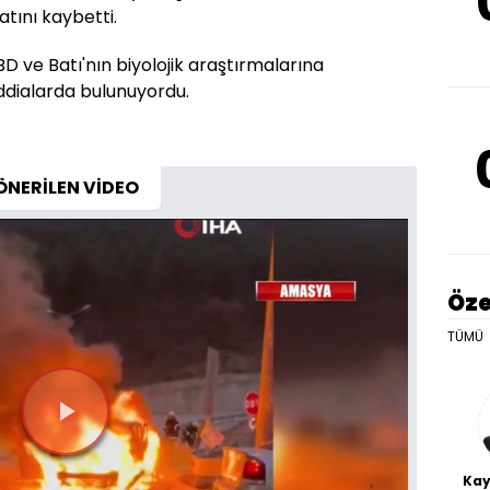
atını kaybetti.
BD ve Batı'nın biyolojik araştırmalarına
 iddialarda bulunuyordu.
ÖNERİLEN VİDEO
Öze
TÜMÜ
Videoyu
Oynat
Kay