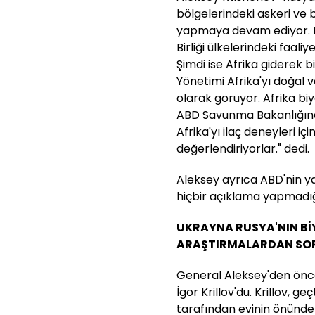
bölgelerindeki askeri ve b
yapmaya devam ediyor. D
Birliği ülkelerindeki faal
Şimdi ise Afrika giderek 
Yönetimi Afrika'yı doğal 
olarak görüyor. Afrika biyo
ABD Savunma Bakanlığına
Afrika'yı ilaç deneyleri i
değerlendiriyorlar." dedi.
Aleksey ayrıca ABD'nin ya
hiçbir açıklama yapmadığın
UKRAYNA RUSYA'NIN Bİ
ARAŞTIRMALARDAN SO
General Aleksey'den önce
İgor Krillov'du. Krillov, g
tarafından evinin önündek