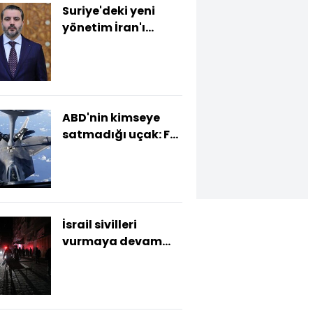
Suriye'deki yeni
yönetim İran'ı
uyardı
ABD'nin kimseye
satmadığı uçak: F-
22
İsrail sivilleri
vurmaya devam
ediyor