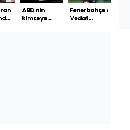
üran
ABD'nin
Fenerbahçe'de
Çev
nda
kimseye
Vedat
kirl
işme
satmadığı
Muriqi
veri
uçak: F-22
sesleri!
ceza
old