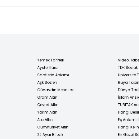
Yemek Tarifleri
Video Habe
Ayetel Kürsi
TDK Sözlük
i
Saatlerin Anlamı
Üniversite
Aşk Sözleri
Rüya Tabirl
Günaydın Mesajları
Dünya Tarih
Gram Altın
İslam Ansi
Çeyrek Altın
TÜBİTAK An
Yarım Altın
Hangi Besi
Ata Altın
Eş Anlamlı 
Cumhuriyet Altını
Hangi Kelim
22 Ayar Bilezik
En Güzel Sö