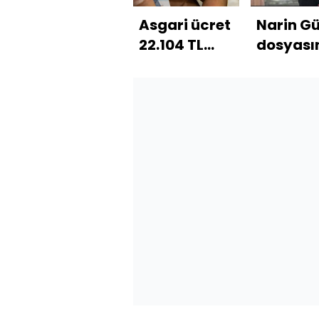
Asgari ücret
Narin G
22.104 TL
dosyası
oldu
yeni gel