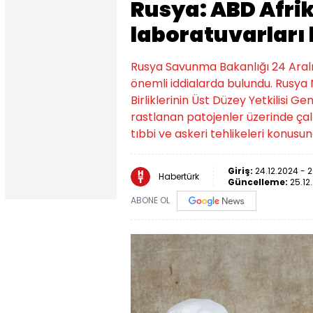
Rusya: ABD Afrik
laboratuvarları
Rusya Savunma Bakanlığı 24 Aralık t
önemli iddialarda bulundu. Rusya 
Birliklerinin Üst Düzey Yetkilisi 
rastlanan patojenler üzerinde çal
tıbbi ve askeri tehlikeleri konusu
Giriş:
24.12.2024 - 
Habertürk
Güncelleme:
25.12
ABONE OL