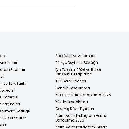
rler
Atasözleri ve Anlamları
 Anlamları
Türkçe Deyimler Sözlüğü
 Taban Puanları
Çin Takvimi 2026 ve Bebek
Cinsiyeti Hesaplama
eri
İETT Sefer Saatleri
i ve Türk Tarihi
Gebelik Hesaplama
klopedisi
Yükselen Burç Hesaplama 2026
siklopedisi
Yüzde Hesaplama
n Kaç Kalori
Geçmiş Döviz Fiyatları
Kelimeler Sözlüğü
Adım Adım Instagram Hesap
e Nasıl Yazılır?
Dondurma 2026
zler
Adım Adım Instagram Hesap