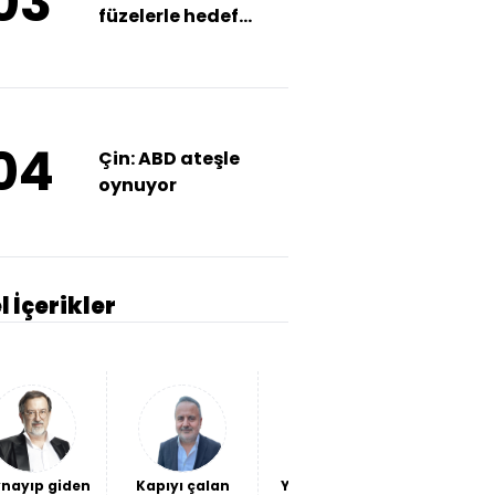
03
füzelerle hedef
aldık
04
Çin: ABD ateşle
oynuyor
l İçerikler
nayıp giden
Kapıyı çalan
Yeni ittifaklar
Fındığın