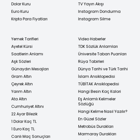
Dolar Kuru
TV Yayın Akışı
Euro Kuru
Instagram Dondurma
Kripto Para Fiyatları
Instagram Silme
Yemek Tarifleri
Video Haberler
Ayetel Kürsi
TDK Sözlük Anlamları
Saatlerin Anlamı
Üniversite Taban Puanları
Aşk Sözleri
Rüya Tabirleri
Günaydın Mesajları
Dünya Tarihi ve Türk Tarihi
Gram Altın
İslam Ansiklopedisi
Çeyrek Altın
TÜBİTAK Ansiklopedisi
Yarım Altın
Hangi Besin Kaç Kalori
Ata Altın
Eş Anlamlı Kelimeler
Sözlüğü
Cumhuriyet Altını
Hangi Kelime Nasıl Yazılır?
22 Ayar Bilezik
En Güzel Sözler
1 Dolar Kaç TL
Metrobüs Durakları
1 Euro Kaç TL
Marmaray Durakları
Canlı Maç Sonuçları