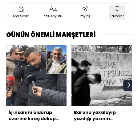
Ana Sayfa
Yazı Boyutu
Paylaş
Favoriler
GÜNÜN ÖNEMLİ MANŞETLERİ
İş insanını öldürüp
Baronu yakalayıp
üzerine kireç döküp
yazdığı yazının
gömmüşler!
yanından geçtiler!