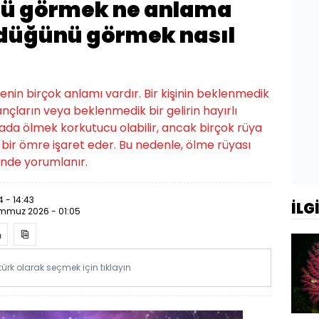
ü görmek ne anlama
ldüğünü görmek nasıl
enin birçok anlamı vardır. Bir kişinin beklenmedik
ançların veya beklenmedik bir gelirin hayırlı
ada ölmek korkutucu olabilir, ancak birçok rüya
bir ömre işaret eder. Bu nedenle, ölme rüyası
inde yorumlanır.
 - 14:43
İLG
emmuz 2026 - 01:05
rk olarak seçmek için tıklayın