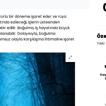
 zorlu bir döneme işaret eder ve rüya
tında ezileceği, işlerin üstesinden
ir edilir. Boğulma, iş hayatında büyük
lanabilir. Dolayısıyla, boğulma
Öze
lumsuz olayla karşılaşma ihtimaline işaret
TÜMÜ
Kay
De
haf
a
bl