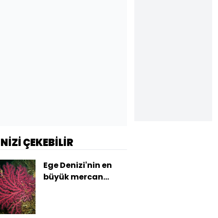
İNİZİ ÇEKEBİLİR
Ege Denizi'nin en
büyük mercan
ormanı keşfedildi