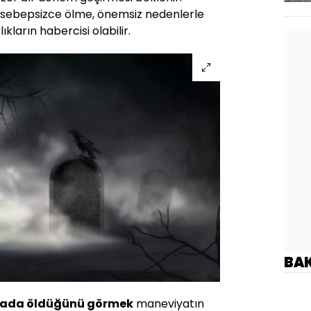
 sebepsizce ölme, önemsiz nedenlerle
ların habercisi olabilir.
BA
yada öldüğünü görmek
maneviyatın