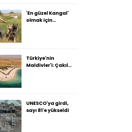
'En güzel Kangal'
olmak için
yarışacaklar
Türkiye'nin
Maldivler'i: Çakıl
Adası
UNESCO'ya girdi,
sayı 81'e yükseldi