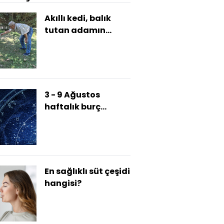
Akıllı kedi, balık
tutan adamın
başından ayrılmadı
3 - 9 Ağustos
haftalık burç
yorumları
En sağlıklı süt çeşidi
hangisi?