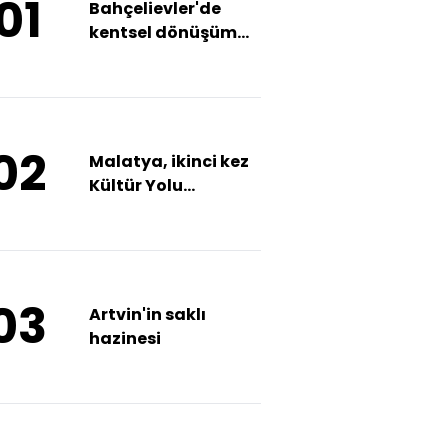
01
Bahçelievler'de
kentsel dönüşüm
kazısında rastlandı
02
Malatya, ikinci kez
Kültür Yolu
Festivali'ne ev
sahipliği yapacak
03
Artvin'in saklı
hazinesi