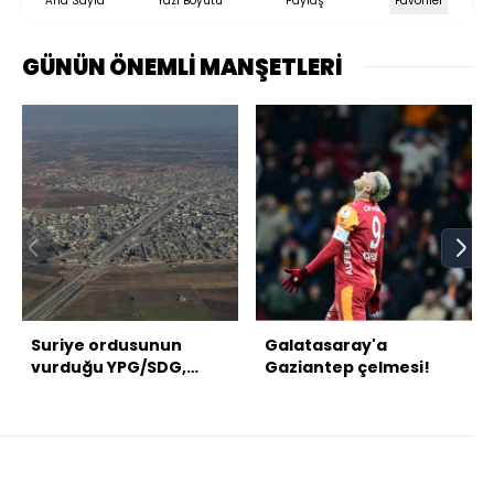
Ana Sayfa
Yazı Boyutu
Paylaş
Favoriler
GÜNÜN ÖNEMLİ MANŞETLERİ
Suriye ordusunun
Galatasaray'a
vurduğu YPG/SDG,
Gaziantep çelmesi!
Fırat'ın batısından
çekiliyor