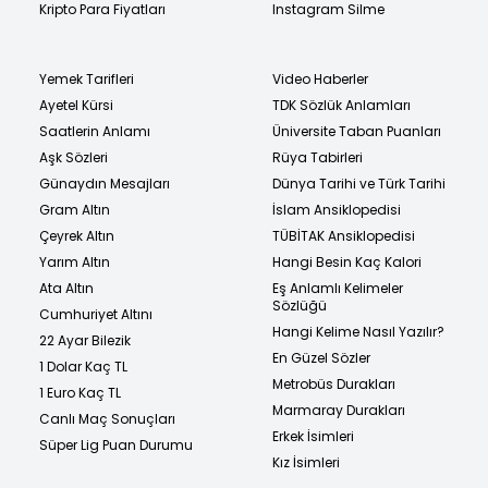
Kripto Para Fiyatları
Instagram Silme
Yemek Tarifleri
Video Haberler
Ayetel Kürsi
TDK Sözlük Anlamları
Saatlerin Anlamı
Üniversite Taban Puanları
Aşk Sözleri
Rüya Tabirleri
Günaydın Mesajları
Dünya Tarihi ve Türk Tarihi
Gram Altın
İslam Ansiklopedisi
Çeyrek Altın
TÜBİTAK Ansiklopedisi
Yarım Altın
Hangi Besin Kaç Kalori
Ata Altın
Eş Anlamlı Kelimeler
Sözlüğü
Cumhuriyet Altını
Hangi Kelime Nasıl Yazılır?
22 Ayar Bilezik
En Güzel Sözler
1 Dolar Kaç TL
Metrobüs Durakları
1 Euro Kaç TL
Marmaray Durakları
Canlı Maç Sonuçları
Erkek İsimleri
Süper Lig Puan Durumu
Kız İsimleri