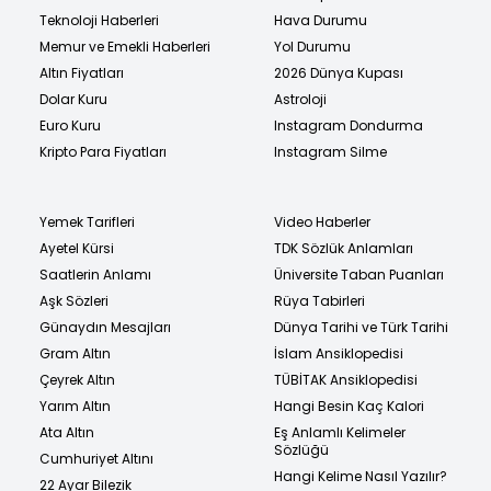
Teknoloji Haberleri
Hava Durumu
Memur ve Emekli Haberleri
Yol Durumu
Altın Fiyatları
2026 Dünya Kupası
Dolar Kuru
Astroloji
Euro Kuru
Instagram Dondurma
Kripto Para Fiyatları
Instagram Silme
Yemek Tarifleri
Video Haberler
Ayetel Kürsi
TDK Sözlük Anlamları
Saatlerin Anlamı
Üniversite Taban Puanları
Aşk Sözleri
Rüya Tabirleri
Günaydın Mesajları
Dünya Tarihi ve Türk Tarihi
Gram Altın
İslam Ansiklopedisi
Çeyrek Altın
TÜBİTAK Ansiklopedisi
Yarım Altın
Hangi Besin Kaç Kalori
Ata Altın
Eş Anlamlı Kelimeler
Sözlüğü
Cumhuriyet Altını
Hangi Kelime Nasıl Yazılır?
22 Ayar Bilezik