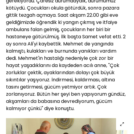
gerekiyordu. Çaresiz durumdaydık, durumumuz
kötüydü. Çocukları okula götürdük, sonra pazara
gittik tezgah açmaya. Saat akşam 22.00 gibi eve
geldiğimizde öğrendik ki yangın çıkmış ve itfaiye
ambulans falan gelmiş, çocukların her biri bir
hastaneye götürülmüş. İlk başta Samet vefat etti. 2
ay sonra Ali'yi kaybettik. Mehmet de yangında
kalmıştı, kulakları ve burnunda yanıkları vardım
dedi. Mehmet'in hastalığı nedeniyle çok zor bir
hayat yaşadıklarını da kaydeden acılı anne, "Çok
zorluklar çektik, ayaklarından dolayı çok büyük
sıkıntılar yaşıyoruz. İndirmesi, kaldırması, altına
tasını getirmesi, gücüm yetmiyor artık. Çok
zorlanıyoruz. Bütün her şeyi ben yapıyorum gündüz,
akşamları da babasına devrediyorum, gücüm
kalmıyor çünkü" diye konuştu.