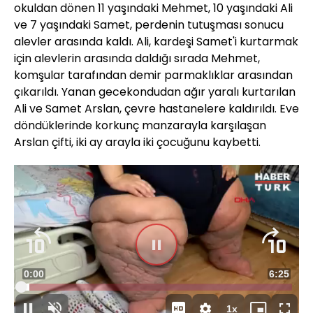
okuldan dönen 11 yaşındaki Mehmet, 10 yaşındaki Ali
ve 7 yaşındaki Samet, perdenin tutuşması sonucu
alevler arasında kaldı. Ali, kardeşi Samet'i kurtarmak
için alevlerin arasında daldığı sırada Mehmet,
komşular tarafından demir parmaklıklar arasından
çıkarıldı. Yanan gecekondudan ağır yaralı kurtarılan
Ali ve Samet Arslan, çevre hastanelere kaldırıldı. Eve
döndüklerinde korkunç manzarayla karşılaşan
Arslan çifti, iki ay arayla iki çocuğunu kaybetti.
Süre
0:00
Toplam
6:25
Yüklendi
:
2.98%
Süre
1x