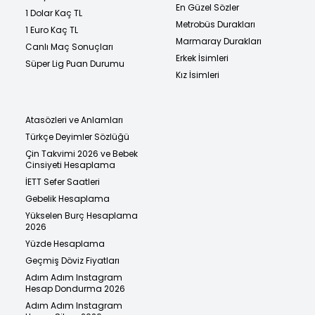
En Güzel Sözler
1 Dolar Kaç TL
Metrobüs Durakları
1 Euro Kaç TL
Marmaray Durakları
Canlı Maç Sonuçları
Erkek İsimleri
Süper Lig Puan Durumu
Kız İsimleri
Atasözleri ve Anlamları
Türkçe Deyimler Sözlüğü
Çin Takvimi 2026 ve Bebek
Cinsiyeti Hesaplama
İETT Sefer Saatleri
Gebelik Hesaplama
Yükselen Burç Hesaplama
2026
Yüzde Hesaplama
Geçmiş Döviz Fiyatları
Adım Adım Instagram
Hesap Dondurma 2026
Adım Adım Instagram