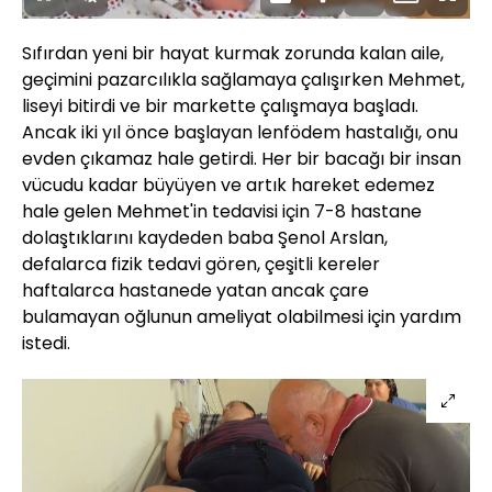
Duraklat
Sesi
Oynatma
Mini
Tam
Aç
Hızı
oynatıcı
Ekran
Sıfırdan yeni bir hayat kurmak zorunda kalan aile,
geçimini pazarcılıkla sağlamaya çalışırken Mehmet,
liseyi bitirdi ve bir markette çalışmaya başladı.
Ancak iki yıl önce başlayan lenfödem hastalığı, onu
evden çıkamaz hale getirdi. Her bir bacağı bir insan
vücudu kadar büyüyen ve artık hareket edemez
hale gelen Mehmet'in tedavisi için 7-8 hastane
dolaştıklarını kaydeden baba Şenol Arslan,
defalarca fizik tedavi gören, çeşitli kereler
haftalarca hastanede yatan ancak çare
bulamayan oğlunun ameliyat olabilmesi için yardım
istedi.