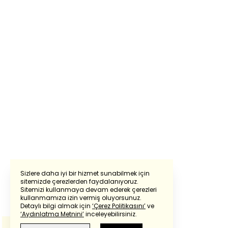
Sizlere daha iyi bir hizmet sunabilmek için
sitemizde çerezlerden faydalanıyoruz.
Sitemizi kullanmaya devam ederek çerezleri
Powered by
Translate
kullanmamıza izin vermiş oluyorsunuz.
Detaylı bilgi almak için
‘Çerez Politikasını’
ve
‘Aydınlatma Metnini’
inceleyebilirsiniz.
Bu çeviride
Google Translete
kullanılmıştır.