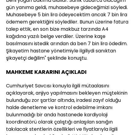
beni yoğun bakıma aldılar. Sanık taburcu olacağım
gün yanıma geldi, muhasebeye gideceğimizi söyledi.
Muhasebeye 5 bin lira ödeyecektim ancak 7 bin lira
ödemem gerektiğini söylediler. Bunun üzerine fatura
talep ettik, en son bize makbuz tarzında A4
kağıdına yazılı belge verdiler. Üzerine kaşe
basılmasını istedik arından da ben 7 bin lira ödedim.
Şikayetim hastane yönetimiyle ilgiliydi sanıktan
şikayetçi değilim" şeklinde konuştu.
MAHKEME KARARINI AÇIKLADI
Cumhuriyet Savcısı konuyla ilgili mütaalasını
açıklayarak, anjiyo yapılmasını bekleyen müştekinin
bulunduğu zor şartlar altında, iradesi zayıf olduğu
halde denetleme ve kontrol edebilme imkanı
bulunmadığı bir anda hastanede kardiyoloji
koordinatörü olarak çalıştığı anlaşılan sanığın
takılacak stentlerin özellikleri ve fiyatlarıyla ilgili