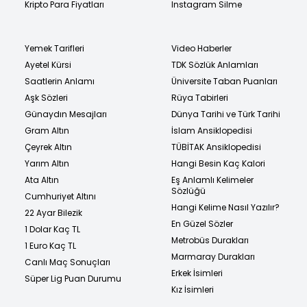
Kripto Para Fiyatları
Instagram Silme
Yemek Tarifleri
Video Haberler
Ayetel Kürsi
TDK Sözlük Anlamları
Saatlerin Anlamı
Üniversite Taban Puanları
Aşk Sözleri
Rüya Tabirleri
Günaydın Mesajları
Dünya Tarihi ve Türk Tarihi
Gram Altın
İslam Ansiklopedisi
Çeyrek Altın
TÜBİTAK Ansiklopedisi
Yarım Altın
Hangi Besin Kaç Kalori
Ata Altın
Eş Anlamlı Kelimeler
Sözlüğü
Cumhuriyet Altını
Hangi Kelime Nasıl Yazılır?
22 Ayar Bilezik
En Güzel Sözler
1 Dolar Kaç TL
Metrobüs Durakları
1 Euro Kaç TL
Marmaray Durakları
Canlı Maç Sonuçları
Erkek İsimleri
Süper Lig Puan Durumu
Kız İsimleri