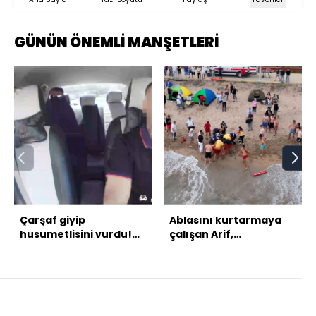
GÜNÜN ÖNEMLİ MANŞETLERİ
Çarşaf giyip
Ablasını kurtarmaya
husumetlisini vurdu!
çalışan Arif,
Takside kelepçe!
kurtarılamadı