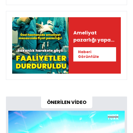
Ameliyat
pazarlığı yapan
birime
Haberi
durdurma
Görüntüle
ÖNERİLEN VİDEO