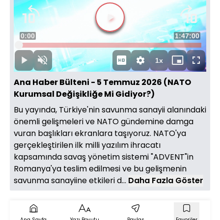
Süre
0:00
Toplam
1:47:00
Yüklendi
:
0.19%
Süre
1x
Duraklat
Sesi
Oynatma
Mini
Tam
Aç
Hızı
oynatıcı
Ekran
Ana Haber Bülteni - 5 Temmuz 2026 (NATO
Kurumsal Değişikliğe Mi Gidiyor?)
Bu yayında, Türkiye'nin savunma sanayii alanındaki
önemli gelişmeleri ve NATO gündemine damga
vuran başlıkları ekranlara taşıyoruz. NATO'ya
gerçekleştirilen ilk milli yazılım ihracatı
kapsamında savaş yönetim sistemi "ADVENT"in
Romanya'ya teslim edilmesi ve bu gelişmenin
savunma sanayiine etkileri d...
Daha Fazla Göster
Ana Sayfa
Yazı Boyutu
Paylaş
Favoriler