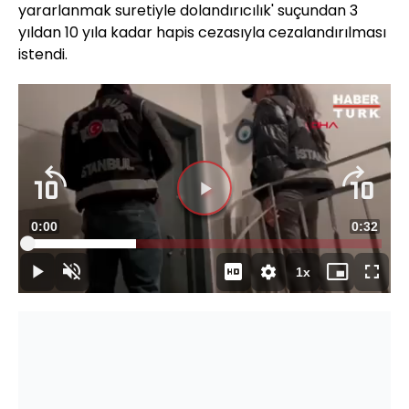
yararlanmak suretiyle dolandırıcılık' suçundan 3
yıldan 10 yıla kadar hapis cezasıyla cezalandırılması
istendi.
Süre
0:00
Toplam
0:32
Yüklendi
:
30.62%
Süre
1x
Duraklat
Sesi
Oynatma
Mini
Tam
Aç
Hızı
oynatıcı
Ekran