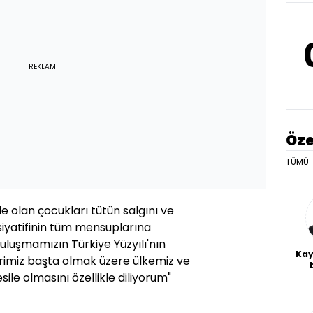
REKLAM
Öze
TÜMÜ
e olan çocukları tütün salgını ve
siyatifinin tüm mensuplarına
Buluşmamızın Türkiye Yüzyılı'nın
Kay
erimiz başta olmak üzere ülkemiz ve
esile olmasını özellikle diliyorum"
De
haf
a
bl