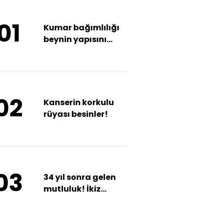
01
Kumar bağımlılığı
beynin yapısını
bozuyor
02
Kanserin korkulu
rüyası besinler!
03
34 yıl sonra gelen
mutluluk! İkiz
kızlarıyla
Anıtkabir'i ziyaret