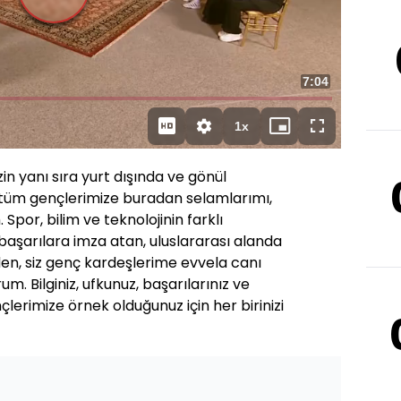
Videoyu
Oynat
Toplam
7:04
Süre
1x
Oynatma
Mini
Tam
Hızı
oynatıcı
Ekran
izin yanı sıra yurt dışında ve gönül
üm gençlerimize buradan selamlarımı,
Spor, bilim ve teknolojinin farklı
aşarılara imza atan, uluslararası alanda
den, siz genç kardeşlerime evvela canı
. Bilginiz, ufkunuz, başarılarınız ve
çlerimize örnek olduğunuz için her birinizi