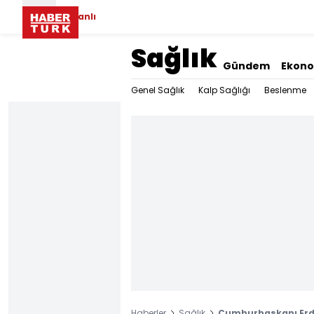
Canlı
Sağlık
Gündem
Ekon
Genel Sağlık
Kalp Sağlığı
Beslenme
Haberler
Sağlık
Cumhurbaşkanı Erd