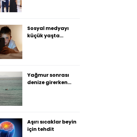
Sosyal medyayı
küçük yaşta
kullananların
notları daha düşük
Yağmur sonrası
denize girerken
dikkat!
Aşırı sıcaklar beyin
için tehdit