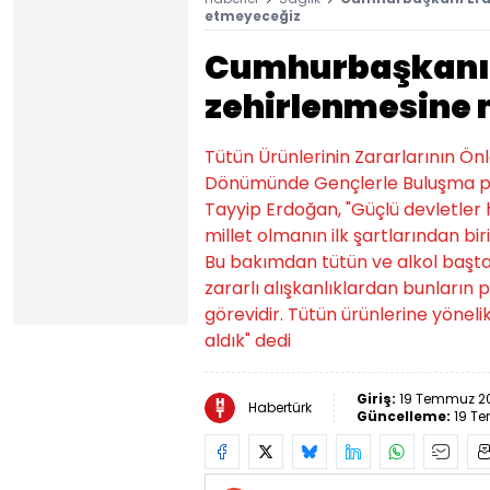
etmeyeceğiz
Cumhurbaşkanı 
zehirlenmesine
Tütün Ürünlerinin Zararlarının Ö
Dönümünde Gençlerle Buluşma 
Tayyip Erdoğan, "Güçlü devletler h
millet olmanın ilk şartlarından biri
Bu bakımdan tütün ve alkol başta 
zararlı alışkanlıklardan bunların
görevidir. Tütün ürünlerine yönel
aldık" dedi
Giriş:
19 Temmuz 20
Habertürk
Güncelleme:
19 Te