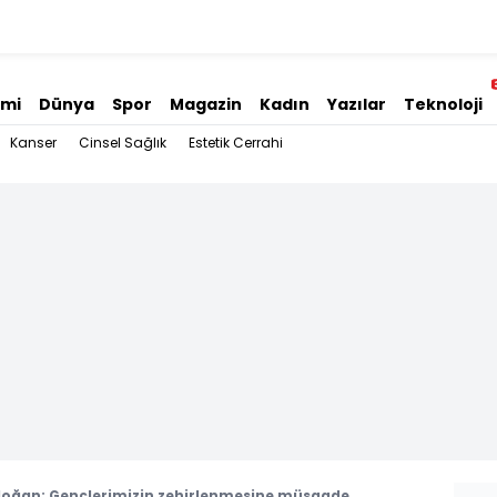
omi
Dünya
Spor
Magazin
Kadın
Yazılar
Teknoloji
Kanser
Cinsel Sağlık
Estetik Cerrahi
oğan: Gençlerimizin zehirlenmesine müsaade