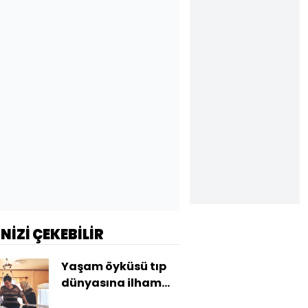
İNİZİ ÇEKEBİLİR
Yaşam öyküsü tıp
dünyasına ilham
oldu