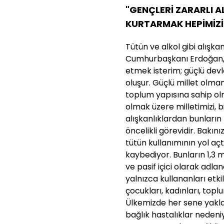
"GENÇLERİ ZARARLI A
KURTARMAK HEPİMİZİ
Tütün ve alkol gibi alışka
Cumhurbaşkanı Erdoğan, "Ş
etmek isterim; güçlü devle
oluşur. Güçlü millet olmanın
toplum yapısına sahip ol
olmak üzere milletimizi, b
alışkanlıklardan bunları
öncelikli görevidir. Bakını
tütün kullanımının yol açt
kaybediyor. Bunların 1,3
ve pasif içici olarak adla
yalnızca kullananları etki
çocukları, kadınları, topl
Ülkemizde her sene yaklaş
bağlık hastalıklar nedeni