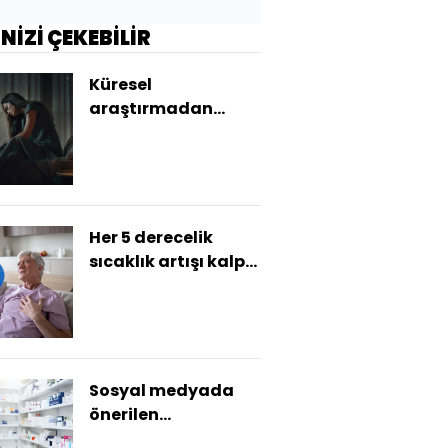
İNİZİ ÇEKEBİLİR
Küresel
araştırmadan
çarpıcı sonuç! Her 6
kadından biri...
Her 5 derecelik
sıcaklık artışı kalp
krizi riskini yüzde 5
artırıyor
Sosyal medyada
önerilen
vitaminlere karşı