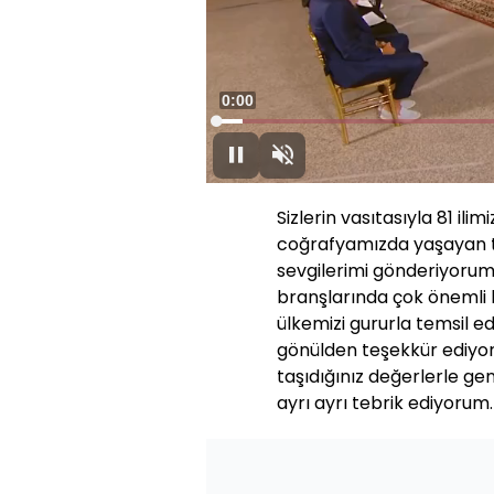
Süre
0:00
Yüklendi
:
3.73%
Duraklat
Sesi
Aç
Sizlerin vasıtasıyla 81 ilim
coğrafyamızda yaşayan t
sevgilerimi gönderiyorum. 
branşlarında çok önemli b
ülkemizi gururla temsil e
gönülden teşekkür ediyorum
taşıdığınız değerlerle gen
ayrı ayrı tebrik ediyorum.