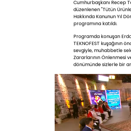
Cumhurbaşkanı Recep Ta
düzenlenen "Tütün Ürünle
Hakkında Kanunun Yıl D
programına katıldı.
Programda konuşan Erdoğa
TEKNOFEST kuşağının öncü n
sevgiyle, muhabbetle sel
Zararlarının Önlenmesi v
dönümünde sizlerle bir a
Video
Oynatıcısı
yükleniyor.