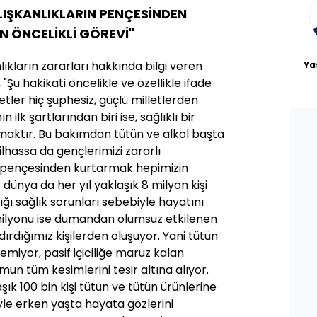
LIŞKANLIKLARIN PENÇESİNDEN
N ÖNCELİKLİ GÖREVİ"
nlıkların zararları hakkında bilgi veren
Ya
u hakikati öncelikle ve özellikle ifade
tler hiç şüphesiz, güçlü milletlerden
 ilk şartlarından biri ise, sağlıklı bir
maktır. Bu bakımdan tütün ve alkol başta
ilhassa da gençlerimizi zararlı
n pençesinden kurtarmak hepimizin
z dünya da her yıl yaklaşık 8 milyon kişi
ığı sağlık sorunları sebebiyle hayatını
 milyonu ise dumandan olumsuz etkilenen
ndırdığımız kişilerden oluşuyor. Yani tütün
lemiyor, pasif içiciliğe maruz kalan
umun tüm kesimlerini tesir altına alıyor.
ık 100 bin kişi tütün ve tütün ürünlerine
yle erken yaşta hayata gözlerini