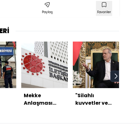
Paylaş
Favoriler
ERİ
Mekke
"Silahlı
Türk
Anlaşması
kuvvetler ve
Arab
NATO'nun 5.
hükümet
Paki
ı
maddesiyle
arasında tam
üçlü
çelişmiyor
bir uyum var"
anla