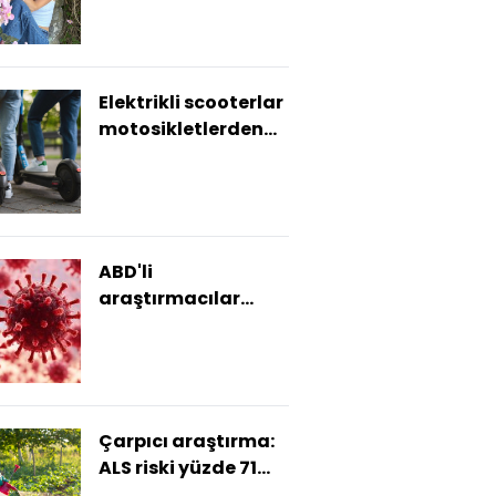
kaybetti
Elektrikli scooterlar
motosikletlerden
üç kat daha
tehlikeli
ABD'li
araştırmacılar
yapay zekayı
kullanarak yeni
virüsler üretti
Çarpıcı araştırma:
ALS riski yüzde 71
artıyor