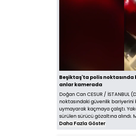
Yüklendi
:
42.02%
Sesi
Aç
Beşiktaş'ta polis noktasında 
anlar kamerada
Doğan Can CESUR / İSTANBUL (DHA
noktasındaki güvenlik bariyerini k
uymayarak kaçmaya çalıştı. Yakal
sürülen sürücü gözaltına alındı. 
Daha Fazla Göster