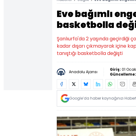
Eve bağımlı enge
basketbolla deği
Şanlıurfa'da 2 yaşında geçirdiği ç
kadar dışarı çıkmayarak içine kap
tanıştığı basketbolla değişti
Giriş:
01 Ocak
Anadolu Ajansı
Güncelleme
Google’da haber kaynağınızı Habertü