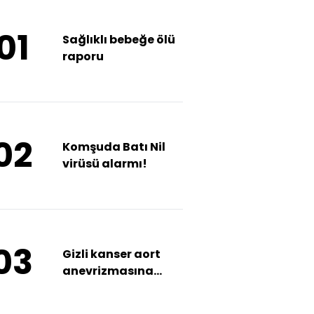
01
Sağlıklı bebeğe ölü
raporu
02
Komşuda Batı Nil
virüsü alarmı!
03
Gizli kanser aort
anevrizmasına
kapalı yöntemle
ameliyat