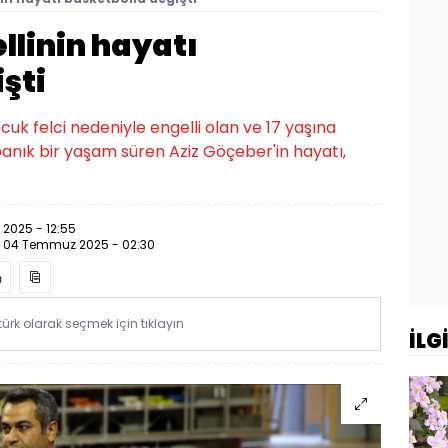
llinin hayatı
şti
ocuk felci nedeniyle engelli olan ve 17 yaşına
anık bir yaşam süren Aziz Göçeber'in hayatı,
 2025 - 12:55
:
04 Temmuz 2025 - 02:30
rk olarak seçmek için tıklayın
İLG