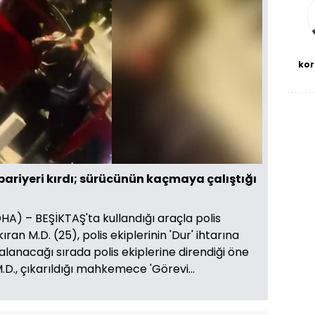
kor
Oynatma
720
Hızı
bariyeri kırdı; sürücünün kaçmaya çalıştığı
) – BEŞİKTAŞ'ta kullandığı araçla polis
ıran M.D. (25), polis ekiplerinin 'Dur' ihtarına
anacağı sırada polis ekiplerine direndiği öne
M.D., çıkarıldığı mahkemece 'Görevi...