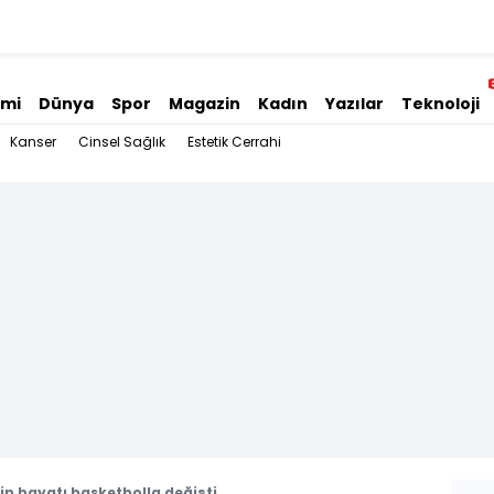
omi
Dünya
Spor
Magazin
Kadın
Yazılar
Teknoloji
Kanser
Cinsel Sağlık
Estetik Cerrahi
in hayatı basketbolla değişti