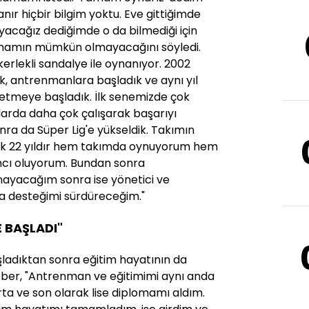
ır hiçbir bilgim yoktu. Eve gittiğimde
cağız dediğimde o da bilmediği için
mamın mümkün olmayacağını söyledi.
erlekli sandalye ile oynanıyor. 2002
k, antrenmanlara başladık ve aynı yıl
 etmeye başladık. İlk senemizde çok
larda daha çok çalışarak başarıyı
sonra da Süper Lig'e yükseldik. Takımın
şık 22 yıldır hem takımda oynuyorum hem
mcı oluyorum. Bundan sonra
ayacağım sonra ise yönetici ve
a desteğimi sürdüreceğim."
 BAŞLADI"
adıktan sonra eğitim hayatının da
ber, "Antrenman ve eğitimimi aynı anda
orta ve son olarak lise diplomamı aldım.