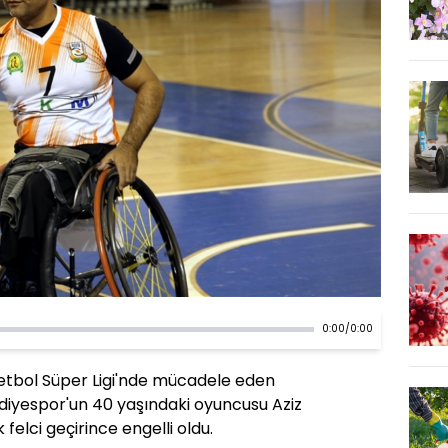
0:00
/
0:00
etbol Süper Ligi'nde mücadele eden
ediyespor'un 40 yaşındaki oyuncusu Aziz
felci geçirince engelli oldu.