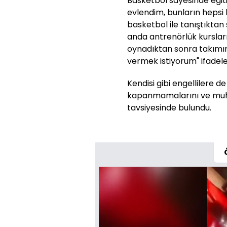
Basketbol sayesinde eğit
evlendim, bunların hepsi 
basketbol ile tanıştıkta
anda antrenörlük kursları
oynadıktan sonra takımı
vermek istiyorum" ifadeler
Kendisi gibi engellilere 
kapanmamalarını ve muha
tavsiyesinde bulundu.