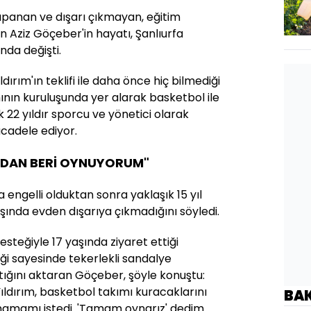
apanan ve dışarı çıkmayan, eğitim
n Aziz Göçeber'in hayatı, Şanlıurfa
anda değişti.
ırım'ın teklifi ile daha önce hiç bilmediği
ının kuruluşunda yer alarak basketbol ile
 22 yıldır sporcu ve yönetici olarak
ücadele ediyor.
NDAN BERİ OYNUYORUM"
 engelli olduktan sonra yaklaşık 15 yıl
şında evden dışarıya çıkmadığını söyledi.
desteğiyle 17 yaşında ziyaret ettiği
eği sayesinde tekerlekli sandalye
ştığını aktaran Göçeber, şöyle konuştu:
ldırım, basketbol takımı kuracaklarını
BA
amamı istedi. 'Tamam oynarız' dedim