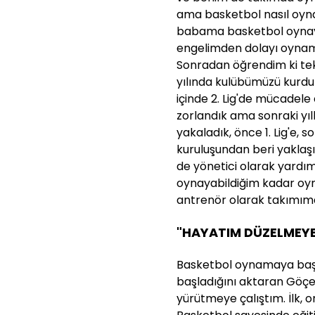
ama basketbol nasıl oynan
babama basketbol oynaya
engelimden dolayı oyna
Sonradan öğrendim ki tek
yılında kulübümüzü kurdu
içinde 2. Lig'de mücadele
zorlandık ama sonraki yıl
yakaladık, önce 1. Lig'e, 
kuruluşundan beri yakla
de yönetici olarak yardı
oynayabildiğim kadar oyn
antrenör olarak takımım
"HAYATIM DÜZELMEYE
Basketbol oynamaya başl
başladığını aktaran Göçe
yürütmeye çalıştım. İlk, 