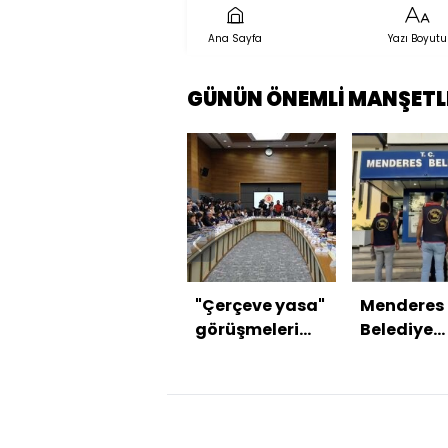
Ana Sayfa
Yazı Boyutu
GÜNÜN ÖNEMLİ MANŞETL
"Çerçeve yasa"
Menderes
görüşmeleri
Belediye
tamamlandı
Başkanı
tutukland