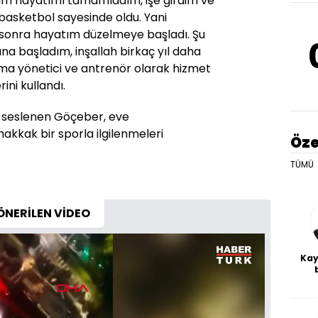
im hayatımı tamamladım, işe girdim ve
basketbol sayesinde oldu. Yani
n sonra hayatım düzelmeye başladı. Şu
na başladım, inşallah birkaç yıl daha
ma yönetici ve antrenör olarak hizmet
ini kullandı.
de seslenen Göçeber, eve
kkak bir sporla ilgilenmeleri
Öze
TÜMÜ
ÖNERİLEN VİDEO
Kay
De
haf
a
bl