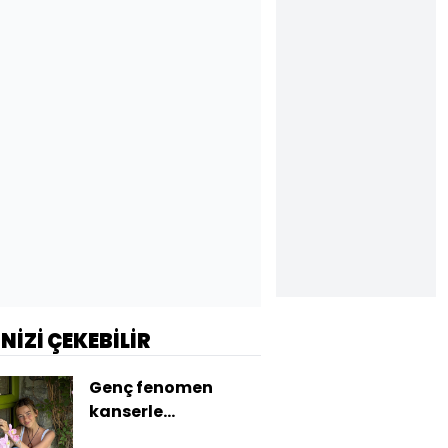
İNİZİ ÇEKEBİLİR
Genç fenomen
kanserle
mücadelesini