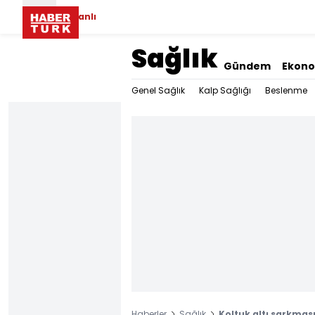
Canlı
Sağlık
Gündem
Ekon
Genel Sağlık
Kalp Sağlığı
Beslenme
Haberler
Sağlık
Koltuk altı sarkması