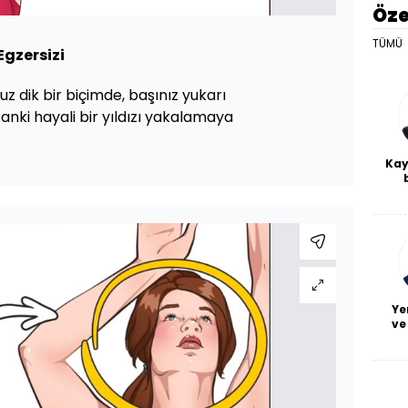
Öze
TÜMÜ
Egzersizi
z dik bir biçimde, başınız yukarı
nki hayali bir yıldızı yakalamaya
Kay
De
haf
a
bl
Ye
ve