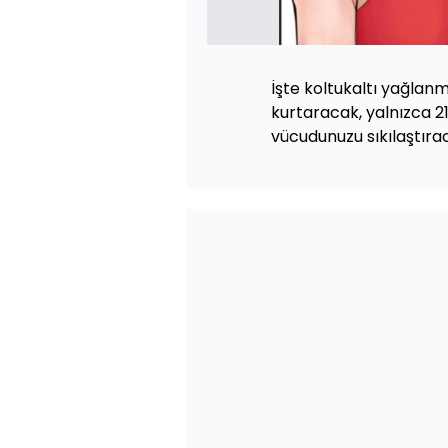
İşte koltukaltı yağlan
kurtaracak, yalnızca 
vücudunuzu sıkılaştıra