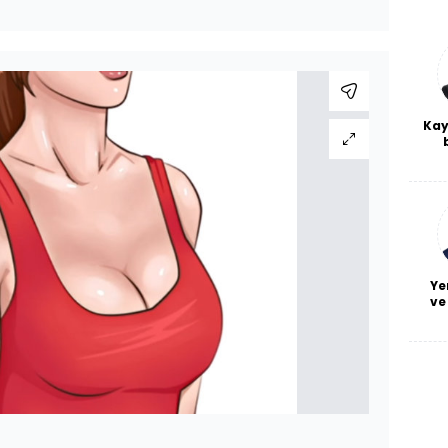
Kay
De
haf
a
bl
Ye
ve