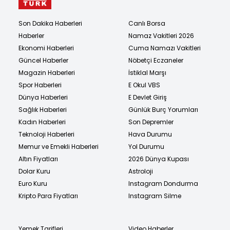
Son Dakika Haberleri
Canlı Borsa
Haberler
Namaz Vakitleri 2026
Ekonomi Haberleri
Cuma Namazı Vakitleri
Güncel Haberler
Nöbetçi Eczaneler
Magazin Haberleri
İstiklal Marşı
Spor Haberleri
E Okul VBS
Dünya Haberleri
E Devlet Giriş
Sağlık Haberleri
Günlük Burç Yorumları
Kadın Haberleri
Son Depremler
Teknoloji Haberleri
Hava Durumu
Memur ve Emekli Haberleri
Yol Durumu
Altın Fiyatları
2026 Dünya Kupası
Dolar Kuru
Astroloji
Euro Kuru
Instagram Dondurma
Kripto Para Fiyatları
Instagram Silme
Yemek Tarifleri
Video Haberler