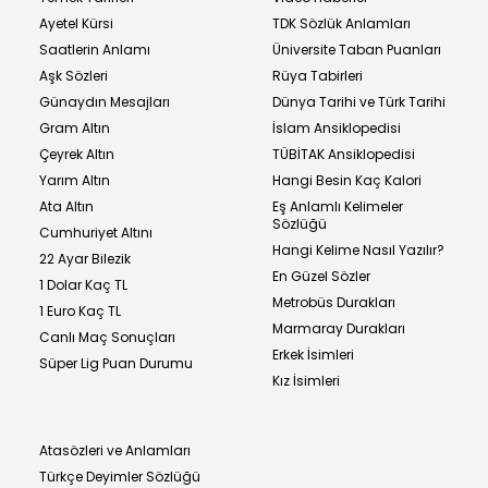
Ayetel Kürsi
TDK Sözlük Anlamları
Saatlerin Anlamı
Üniversite Taban Puanları
Aşk Sözleri
Rüya Tabirleri
Günaydın Mesajları
Dünya Tarihi ve Türk Tarihi
Gram Altın
İslam Ansiklopedisi
Çeyrek Altın
TÜBİTAK Ansiklopedisi
Yarım Altın
Hangi Besin Kaç Kalori
Ata Altın
Eş Anlamlı Kelimeler
Sözlüğü
Cumhuriyet Altını
Hangi Kelime Nasıl Yazılır?
22 Ayar Bilezik
En Güzel Sözler
1 Dolar Kaç TL
Metrobüs Durakları
1 Euro Kaç TL
Marmaray Durakları
Canlı Maç Sonuçları
Erkek İsimleri
Süper Lig Puan Durumu
Kız İsimleri
Atasözleri ve Anlamları
Türkçe Deyimler Sözlüğü