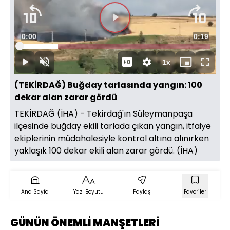
Süre
0:00
Toplam
0:19
Yüklendi
:
20.24%
Süre
1x
Duraklat
Sesi
Oynatma
Mini
Tam
Aç
Hızı
oynatıcı
Ekran
(TEKİRDAĞ) Buğday tarlasında yangın: 100
dekar alan zarar gördü
TEKİRDAĞ (İHA) - Tekirdağ'ın Süleymanpaşa
ilçesinde buğday ekili tarlada çıkan yangın, itfaiye
ekiplerinin müdahalesiyle kontrol altına alınırken
yaklaşık 100 dekar ekili alan zarar gördü. (İHA)
Ana Sayfa
Yazı Boyutu
Paylaş
Favoriler
GÜNÜN ÖNEMLİ MANŞETLERİ