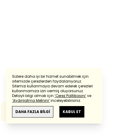
Sizlere daha iyi bir hizmet sunabilmek için
sitemizde çerezlerden faydalanıyoruz.
Sitemizi kullanmaya devam ederek çerezleri
Powered by
Translate
kullanmamıza izin vermiş oluyorsunuz.
Detaylı bilgi almak için
‘Çerez Politikasını’
ve
‘Aydınlatma Metnini’
inceleyebilirsiniz.
Bu çeviride
Google Translete
kullanılmıştır.
Anlam ve çeviri hatalarından
haberturk.com
DAHA FAZLA BİLGİ
KABUL ET
sorumlu değildir.