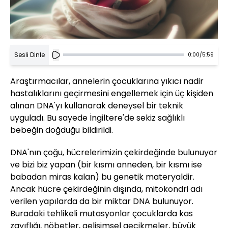
Sesli Dinle
0:00
/
5:59
Araştırmacılar, annelerin çocuklarına yıkıcı nadir
hastalıklarını geçirmesini engellemek için üç kişiden
alınan DNA'yı kullanarak deneysel bir teknik
uyguladı. Bu sayede İngiltere'de sekiz sağlıklı
bebeğin doğduğu bildirildi.
DNA'nın çoğu, hücrelerimizin çekirdeğinde bulunuyor
ve bizi biz yapan (bir kısmı anneden, bir kısmı ise
babadan miras kalan) bu genetik materyaldir.
Ancak hücre çekirdeğinin dışında, mitokondri adı
verilen yapılarda da bir miktar DNA bulunuyor.
Buradaki tehlikeli mutasyonlar çocuklarda kas
zayıflığı, nöbetler, gelişimsel gecikmeler, büyük