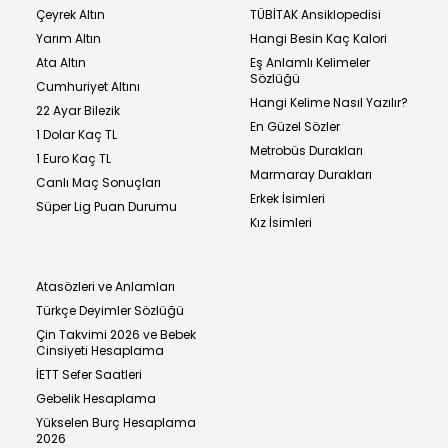
Çeyrek Altın
TÜBİTAK Ansiklopedisi
Yarım Altın
Hangi Besin Kaç Kalori
Ata Altın
Eş Anlamlı Kelimeler
Sözlüğü
Cumhuriyet Altını
Hangi Kelime Nasıl Yazılır?
22 Ayar Bilezik
En Güzel Sözler
1 Dolar Kaç TL
Metrobüs Durakları
1 Euro Kaç TL
Marmaray Durakları
Canlı Maç Sonuçları
Erkek İsimleri
Süper Lig Puan Durumu
Kız İsimleri
Atasözleri ve Anlamları
Türkçe Deyimler Sözlüğü
Çin Takvimi 2026 ve Bebek
Cinsiyeti Hesaplama
İETT Sefer Saatleri
Gebelik Hesaplama
Yükselen Burç Hesaplama
2026