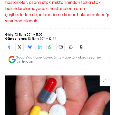
hastaneler, azami stok miktarınından fazla stok
bulundurulamayacak, hastanelerin ürün
çeşitlerinden depolarında ne kadar bulundurulacağı
sınırlandırılacak
Giriş:
13 Ekim 2011 - 11:07
Güncelleme:
13 Ekim 2011 - 12:44
Google’da haber kaynağınızı Habertürk olarak seçmek
için tıklayın