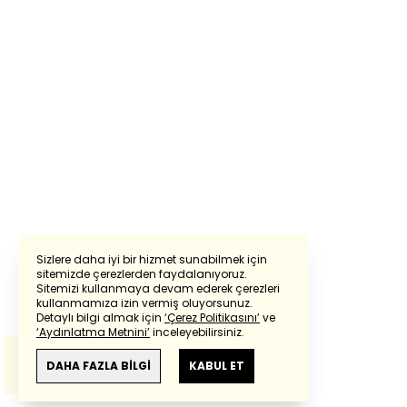
Sizlere daha iyi bir hizmet sunabilmek için
sitemizde çerezlerden faydalanıyoruz.
Sitemizi kullanmaya devam ederek çerezleri
Powered by
Translate
kullanmamıza izin vermiş oluyorsunuz.
Detaylı bilgi almak için
‘Çerez Politikasını’
ve
‘Aydınlatma Metnini’
inceleyebilirsiniz.
Bu çeviride
Google Translete
kullanılmıştır.
Anlam ve çeviri hatalarından
haberturk.com
DAHA FAZLA BİLGİ
KABUL ET
sorumlu değildir.