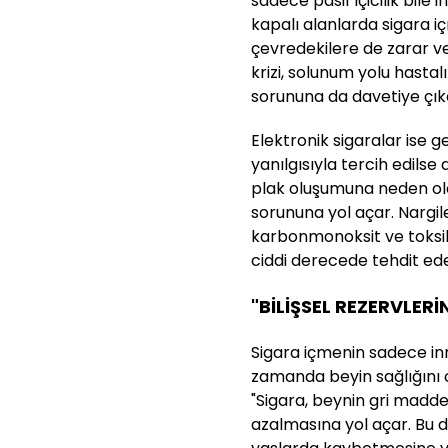
sadece pasif içicilik bile 
kapalı alanlarda sigara i
çevredekilere de zarar ve
krizi, solunum yolu hastal
sorununa da davetiye çıka
Elektronik sigaralar ise g
yanılgısıyla tercih edils
plak oluşumuna neden ola
sorununa yol açar. Nargile
karbonmonoksit ve toksik
ciddi derecede tehdit ede
"BİLİŞSEL REZERVLER
Sigara içmenin sadece inm
zamanda beyin sağlığını 
"Sigara, beynin gri maddes
azalmasına yol açar. Bu du