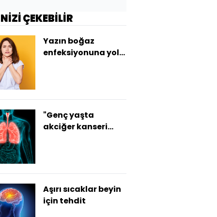
İNİZİ ÇEKEBİLİR
Yazın boğaz
enfeksiyonuna yol
açan 7 hata!
"Genç yaşta
akciğer kanseri
vakalarındaki artış
endişe verici"
Aşırı sıcaklar beyin
için tehdit