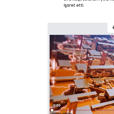
işaret etti.
Süre
0:01
Yüklendi
: