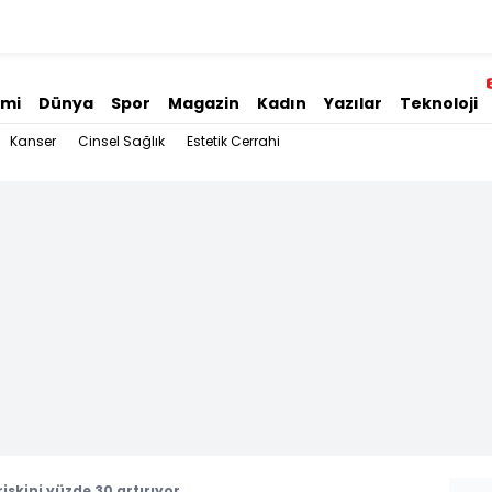
omi
Dünya
Spor
Magazin
Kadın
Yazılar
Teknoloji
Kanser
Cinsel Sağlık
Estetik Cerrahi
 riskini yüzde 30 artırıyor