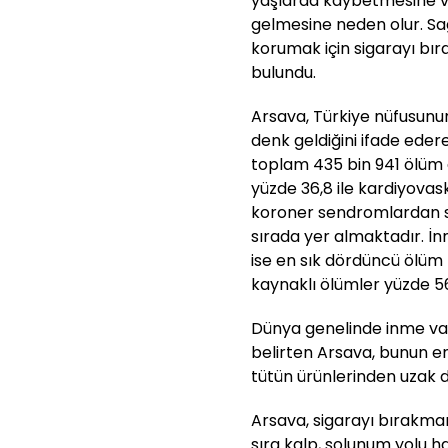
yaşlarda kaybetmesine ve
gelmesine neden olur. Sağ
korumak için sigarayı bı
bulundu.
Arsava, Türkiye nüfusunun
denk geldiğini ifade edere
toplam 435 bin 941 ölüm 
yüzde 36,8 ile kardiyovask
koroner sendromlardan so
sırada yer almaktadır. İn
ise en sık dördüncü ölüm
kaynaklı ölümler yüzde 56
Dünya genelinde inme vaka
belirten Arsava, bunun en 
tütün ürünlerinden uzak 
Arsava, sigarayı bırakman
sıra kalp, solunum yolu ha