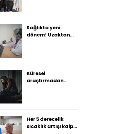
Anıtkabir'i ziyaret
ettiler
Sağlıkta yeni
dönem! Uzaktan
hasta
değerlendirme
dönemi başladı
Küresel
araştırmadan
çarpıcı sonuç! Her 6
kadından biri...
Her 5 derecelik
sıcaklık artışı kalp
krizi riskini yüzde 5