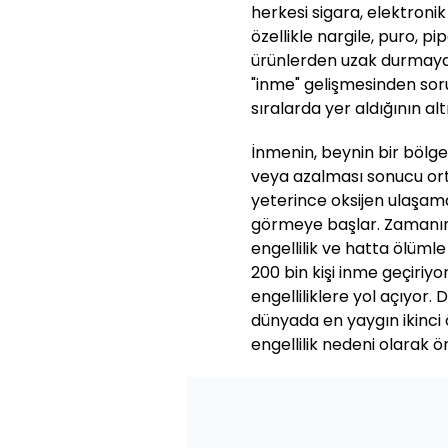
herkesi sigara, elektronik
özellikle nargile, puro, p
ürünlerden uzak durmaya 
"inme" gelişmesinden soru
sıralarda yer aldığının altı
İnmenin, beynin bir bölge
veya azalması sonucu orta
yeterince oksijen ulaşama
görmeye başlar. Zamanın
engellilik ve hatta ölümle
200 bin kişi inme geçiriyo
engelliliklere yol açıyor.
dünyada en yaygın ikinci 
engellilik nedeni olarak öne