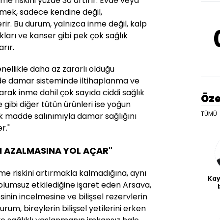
inme riskini yüzde 30 artırır. Evde veya
çmek, sadece kendine değil,
rir. Bu durum, yalnızca inme değil, kalp
ıkları ve kanser gibi pek çok sağlık
rır.
enellikle daha az zararlı olduğu
e de damar sisteminde iltihaplanma ve
rak inme dahil çok sayıda ciddi sağlık
Öze
 gibi diğer tütün ürünleri ise yoğun
TÜMÜ
 madde salınımıyla damar sağlığını
r."
İN AZALMASINA YOL AÇAR"
e riskini artırmakla kalmadığına, aynı
Kay
olumsuz etkilediğine işaret eden Arsava,
De
inin incelmesine ve bilişsel rezervlerin
haf
rum, bireylerin bilişsel yetilerini erken
a
bl