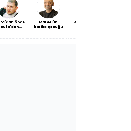
ta'dan önce
Marvel'ın
Ağa Camii'nin
Beşikta
Ceuta'dan
harika çocuğu
önünde
yol
sonra