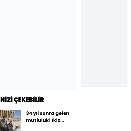
İNİZİ ÇEKEBİLİR
34 yıl sonra gelen
mutluluk! İkiz
kızlarıyla