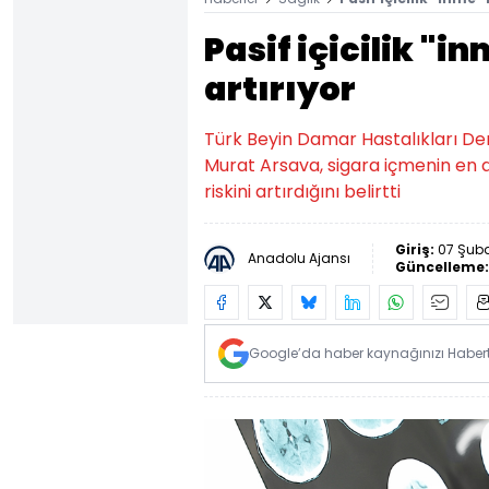
Pasif içicilik "i
artırıyor
Türk Beyin Damar Hastalıkları De
Murat Arsava, sigara içmenin en az
riskini artırdığını belirtti
Giriş:
07 Şuba
Anadolu Ajansı
Güncelleme
Google’da haber kaynağınızı Habertü