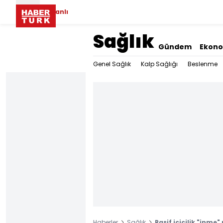
Canlı
Sağlık
Gündem
Ekon
Genel Sağlık
Kalp Sağlığı
Beslenme
Haberler
Sağlık
Pasif içicilik "inme"