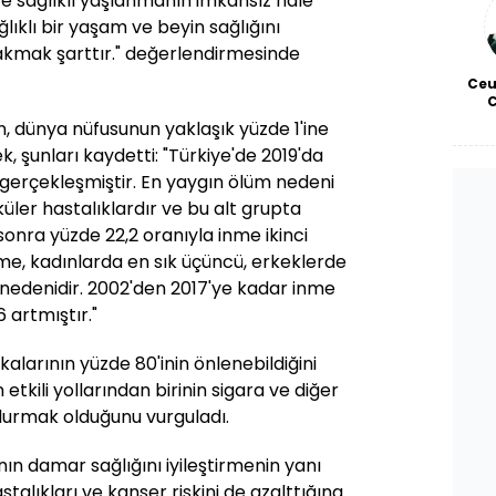
 sağlıklı yaşlanmanın imkansız hale
lıklı bir yaşam ve beyin sağlığını
rakmak şarttır." değerlendirmesinde
Ceu
, dünya nüfusunun yaklaşık yüzde 1'ine
k, şunları kaydetti: "Türkiye'de 2019'da
gerçekleşmiştir. En yaygın ölüm nedeni
üler hastalıklardır ve bu alt grupta
nra yüzde 22,2 oranıyla inme ikinci
me, kadınlarda en sık üçüncü, erkeklerde
 nedenidir. 2002'den 2017'ye kadar inme
 artmıştır."
larının yüzde 80'inin önlenebildiğini
etkili yollarından birinin sigara ve diğer
durmak olduğunu vurguladı.
ın damar sağlığını iyileştirmenin yanı
stalıkları ve kanser riskini de azalttığına