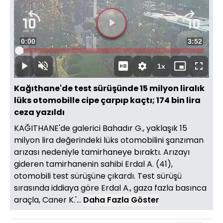
Süre
0:00
Toplam
3:52
Yüklendi
:
2.47%
Süre
1x
Duraklat
Sesi
Oynatma
Mini
Tam
Aç
Hızı
oynatıcı
Ekran
Kağıthane'de test sürüşünde 15 milyon liralık
lüks otomobille cipe çarpıp kaçtı; 174 bin lira
ceza yazıldı
KAĞITHANE'de galerici Bahadır G., yaklaşık 15
milyon lira değerindeki lüks otomobilini şanzıman
arızası nedeniyle tamirhaneye bıraktı. Arızayı
gideren tamirhanenin sahibi Erdal A. (41),
otomobili test sürüşüne çıkardı. Test sürüşü
sırasında iddiaya göre Erdal A., gaza fazla basınca
araçla, Caner K.'...
Daha Fazla Göster