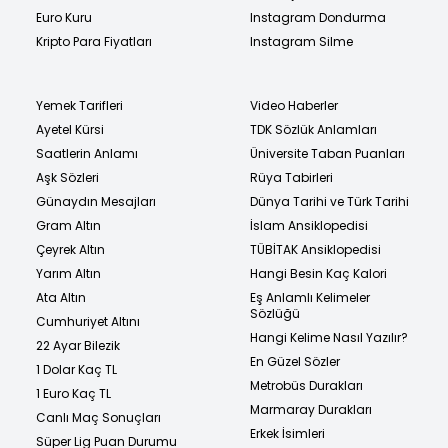
Euro Kuru
Instagram Dondurma
Kripto Para Fiyatları
Instagram Silme
Yemek Tarifleri
Video Haberler
Ayetel Kürsi
TDK Sözlük Anlamları
Saatlerin Anlamı
Üniversite Taban Puanları
Aşk Sözleri
Rüya Tabirleri
Günaydın Mesajları
Dünya Tarihi ve Türk Tarihi
Gram Altın
İslam Ansiklopedisi
Çeyrek Altın
TÜBİTAK Ansiklopedisi
Yarım Altın
Hangi Besin Kaç Kalori
Ata Altın
Eş Anlamlı Kelimeler
Sözlüğü
Cumhuriyet Altını
Hangi Kelime Nasıl Yazılır?
22 Ayar Bilezik
En Güzel Sözler
1 Dolar Kaç TL
Metrobüs Durakları
1 Euro Kaç TL
Marmaray Durakları
Canlı Maç Sonuçları
Erkek İsimleri
Süper Lig Puan Durumu